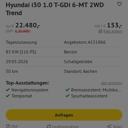
Hyundai i30 1.0 T-GDi 6-MT 2WD
Trend
22.480,-
153,-
nur
€
mtl.
2
€
UVP
1
€
30.000,-
Rate ändern
Tageszulassung
Angebotsnr. A151966
85 KW (116 PS)
Benzin
29.05.2026
Schaltgetriebe
50 km
Standort: Aachen
Top-Ausstattungen:
alle anzeigen
Navigationssystem
Bremsassistent: Multikollisionsbremse
Tempomat
Spurhalteassistent
Anfragen
PDF
Inzahlungnahme
Teilen