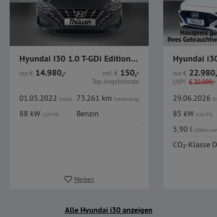
Hyundai I30 1.0 T-GDi Edition 30 Kamera CarPlay Alu
14.980,-
150,-
22.980,
nur
€
mtl.
€
nur
€
Top-Angebotsrate
UVP
1
€
30.000,-
01.05.2022
73.261 km
29.06.2026
Erstzul.
Fahrleistung
Er
88 kW
Benzin
85 kW
(120 PS)
(116 PS)
5,90 l
/100km ko
CO₂-Klasse D
Merken
Alle Hyundai i30 anzeigen