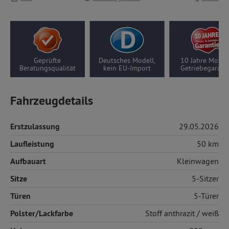
Geprüfte
Deutsches Modell,
10 Jahre Motor-/
atungsqualität
kein EU-Import
Getriebegarantie
Fahrzeugdetails
Erstzulassung
29.05.2026
Laufleistung
50 km
Aufbauart
Kleinwagen
Sitze
5-Sitzer
Türen
5-Türer
Polster/Lackfarbe
Stoff
anthrazit / weiß