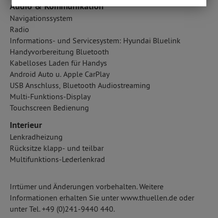
Audio & Kommunikation
Navigationssystem
Radio
Informations- und Servicesystem: Hyundai Bluelink
Handyvorbereitung Bluetooth
Kabelloses Laden für Handys
Android Auto u. Apple CarPlay
USB Anschluss, Bluetooth Audiostreaming
Multi-Funktions-Display
Touchscreen Bedienung
Interieur
Lenkradheizung
Rücksitze klapp- und teilbar
Multifunktions-Lederlenkrad
Irrtümer und Änderungen vorbehalten. Weitere
Informationen erhalten Sie unter www.thuellen.de oder
unter Tel. +49 (0)241-9440 440.