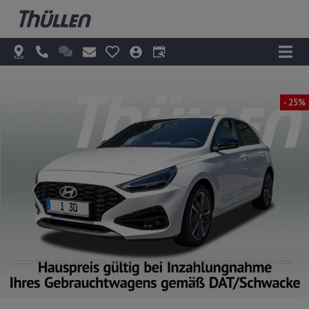
- 25%