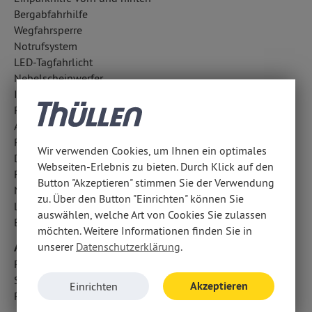
Bergabfahrhilfe
Wegfahrsperre
Notrufsystem
LED-Tagfahrlicht
Nebelscheinwerfer
ISOFIX Kindersitzbefestigung
Regensensor
Aufmerksamkeitsassistent
Reifendruckkontrolle
Wir verwenden Cookies, um Ihnen ein optimales
Diebstahlwarnanlage
Webseiten-Erlebnis zu bieten. Durch Klick auf den
Fahrlichtautomatik
Button "Akzeptieren" stimmen Sie der Verwendung
Notbremsassistent
zu. Über den Button "Einrichten" können Sie
LED-Scheinwerfer
auswählen, welche Art von Cookies Sie zulassen
Berganfahrhilfe
möchten. Weitere Informationen finden Sie in
Airbags
unserer
Datenschutzerklärung
.
Fondairbags
Seitenairbag vorn
Akzeptieren
Einrichten
Fahrer- /Beifahrerairbag