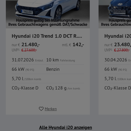
Hyundai i20 Trend 1.0 DCT R.Kamera Navi Sitzheizung
21.480,-
142,-
23.480,
nur
€
mtl.
€
nur
€
UVP
1
€
27.600,-
UVP
1
€
27.800,-
31.07.2026
10 km
30.04.2026
Erstzul.
Fahrleistung
Er
66 kW
Benzin
66 kW
(90 PS)
(90 PS)
5,70 l
5,70 l
/100km komb.
/100km ko
CO₂-Klasse D
CO₂ 128 g
CO₂-Klasse D
/km komb.
Merken
Alle Hyundai i20 anzeigen