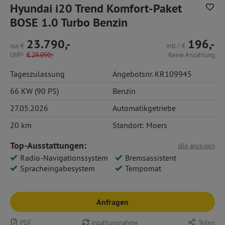
Hyundai i20 Trend Komfort-Paket
BOSE 1.0 Turbo Benzin
23.790,-
196,-
nur
€
mtl.
2
€
UVP
1
€
29.050,-
Keine Anzahlung
Tageszulassung
Angebotsnr. KR109945
66 KW (90 PS)
Benzin
27.05.2026
Automatikgetriebe
20 km
Standort: Moers
Top-Ausstattungen:
alle anzeigen
Radio-Navigationssystem
Bremsassistent
Spracheingabesystem
Tempomat
Anfragen
PDF
Inzahlungnahme
Teilen