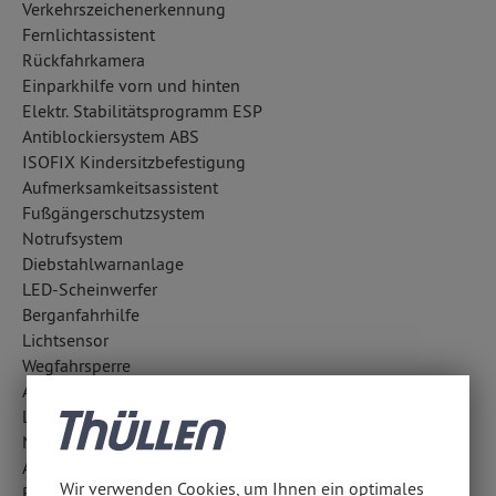
Verkehrszeichenerkennung
Fernlichtassistent
Rückfahrkamera
Einparkhilfe vorn und hinten
Elektr. Stabilitätsprogramm ESP
Antiblockiersystem ABS
ISOFIX Kindersitzbefestigung
Aufmerksamkeitsassistent
Fußgängerschutzsystem
Notrufsystem
Diebstahlwarnanlage
LED-Scheinwerfer
Berganfahrhilfe
Lichtsensor
Wegfahrsperre
Abbiegelicht
LED-Tagfahrlicht
Notbremsassistent
Außentemperatur Anzeige
Wir verwenden Cookies, um Ihnen ein optimales
Regensensor