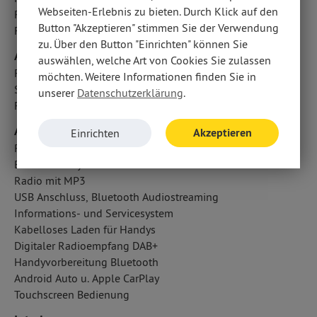
Webseiten-Erlebnis zu bieten. Durch Klick auf den
Reifendruckkontrolle
Button "Akzeptieren" stimmen Sie der Verwendung
Fahrlichtautomatik
zu. Über den Button "Einrichten" können Sie
Airbags
auswählen, welche Art von Cookies Sie zulassen
Fondairbags: Vorhangairbags
möchten. Weitere Informationen finden Sie in
Seitenairbag vorn
unserer
Datenschutzerklärung
.
Fahrer- /Beifahrerairbag
Audio & Kommunikation
Akzeptieren
Einrichten
Radio-Navigationssystem
Bose Soundsystem
Radio mit MP3
USB Anschluss, Bluetooth Audiostreaming
Informations- und Servicesystem
Kabelloses Laden für Handys
Digitaler Radioempfang DAB+
Handyvorbereitung Bluetooth
Android Auto u. Apple CarPlay
Touchscreen Bedienung