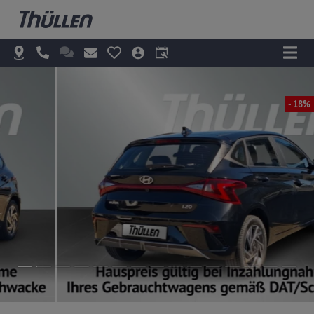
- 18%