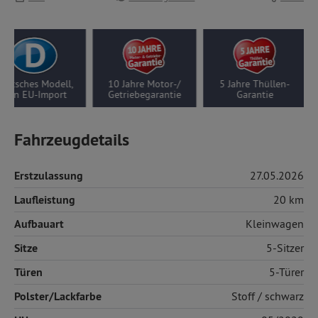
eutsches Modell,
10 Jahre Motor-/
5 Jahre Thüllen-
kein EU-Import
Getriebegarantie
Garantie
Fahrzeugdetails
Erstzulassung
27.05.2026
Laufleistung
20 km
Aufbauart
Kleinwagen
Sitze
5-Sitzer
Türen
5-Türer
Polster/Lackfarbe
Stoff
/ schwarz