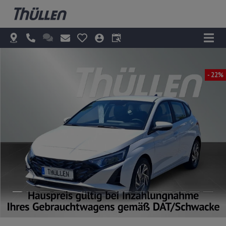
- 22%