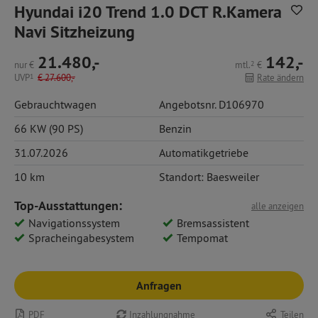
Hyundai i20 Trend 1.0 DCT R.Kamera
Navi Sitzheizung
21.480,-
142,-
nur
€
mtl.
2
€
UVP
1
€
27.600,-
Rate ändern
Gebrauchtwagen
Angebotsnr. D106970
66 KW (90 PS)
Benzin
31.07.2026
Automatikgetriebe
10 km
Standort: Baesweiler
Top-Ausstattungen:
alle anzeigen
Navigationssystem
Bremsassistent
Spracheingabesystem
Tempomat
Anfragen
PDF
Inzahlungnahme
Teilen