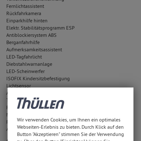
Fernlichtassistent
Rückfahrkamera
Einparkhilfe hinten
Elektr. Stabilitätsprogramm ESP
Antiblockiersystem ABS
Berganfahrhilfe
Aufmerksamkeitsassistent
LED-Tagfahrlicht
Diebstahlwarnanlage
LED-Scheinwerfer
ISOFIX Kindersitzbefestigung
Lichtsensor
Außentemperatur Anzeige
Traktionskontrolle
Reifendruckkontrolle
Notbremsassistent
Wir verwenden Cookies, um Ihnen ein optimales
Fahrlichtautomatik
Webseiten-Erlebnis zu bieten. Durch Klick auf den
Abbiegelicht
Button "Akzeptieren" stimmen Sie der Verwendung
Airbags