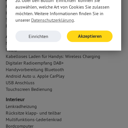
zu. Über den Button "Einrichten" können Sie
Fondairbags
auswählen, welche Art von Cookies Sie zulassen
Kopfairbag vorn und hinten
möchten. Weitere Informationen finden Sie in
Seitenairbag vorn
unserer
Datenschutzerklärung
.
Fahrer- /Beifahrerairbag
Audio & Kommunikation
Akzeptieren
Einrichten
Navigationssystem
Radio
Kabelloses Laden für Handys: Wireless Charging
Digitaler Radioempfang DAB+
Handyvorbereitung Bluetooth
Android Auto u. Apple CarPlay
USB Anschluss
Touchscreen Bedienung
Interieur
Lenkradheizung
Rücksitze klapp- und teilbar
Multifunktions-Lederlenkrad
Bordcomputer