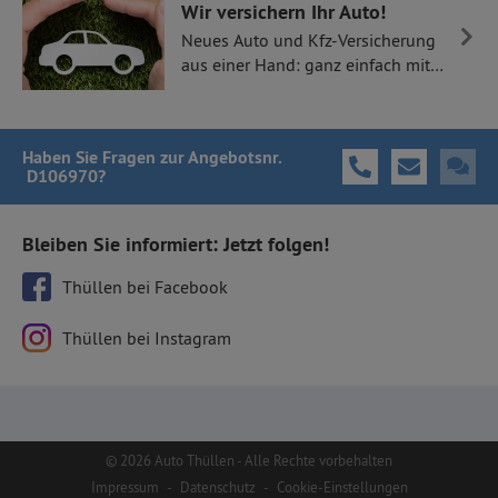
Wir versichern Ihr Auto!
Neues Auto und Kfz-Versicherung
aus einer Hand: ganz einfach mit
Thüllen Versicherungen.
Haben Sie Fragen
zur Angebotsnr.
D106970
?
Bleiben Sie informiert: Jetzt folgen!
Thüllen bei Facebook
Thüllen bei Instagram
© 2026 Auto Thüllen - Alle Rechte vorbehalten
Impressum
-
Datenschutz
-
Cookie-Einstellungen