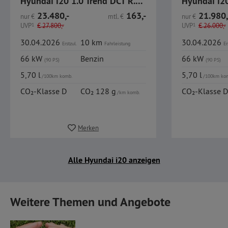
Hyundai i20 1.0 Trend DCT R.Kamera CarPlay Sitzheizung
23.480,-
163,-
21.980,
nur
€
mtl.
€
nur
€
UVP
1
€
27.800,-
UVP
1
€
26.000,-
30.04.2026
10 km
30.04.2026
Erstzul.
Fahrleistung
Er
66 kW
Benzin
66 kW
(90 PS)
(90 PS)
5,70 l
5,70 l
/100km komb.
/100km ko
CO₂-Klasse D
CO₂ 128 g
CO₂-Klasse D
/km komb.
Merken
Alle Hyundai i20 anzeigen
Weitere Themen und Angebote