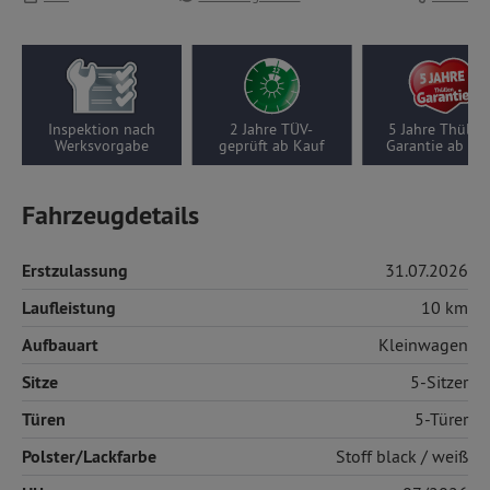
on nach
2 Jahre TÜV-
5 Jahre Thüllen-
Wenigf
orgabe
geprüft ab Kauf
Garantie ab Kauf
10 k
Fahrzeugdetails
Erstzulassung
31.07.2026
Laufleistung
10 km
Aufbauart
Kleinwagen
Sitze
5-Sitzer
Türen
5-Türer
Polster/Lackfarbe
Stoff
black / weiß