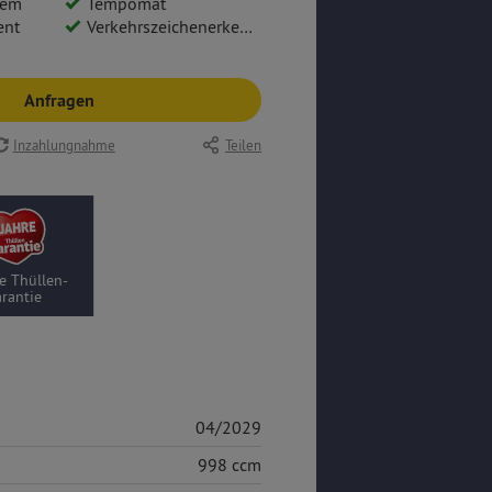
tem
Tempomat
ent
Verkehrszeichenerkennung
Anfragen
Inzahlungnahme
Teilen
e Thüllen-
rantie
04/2029
998 ccm