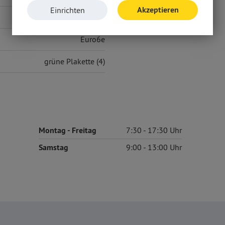
Akzeptieren
Einrichten
D
Euro6e
grüne Plakette (4)
Montag
- Freitag
7:30
17:30
Samstag
9:00
13:00