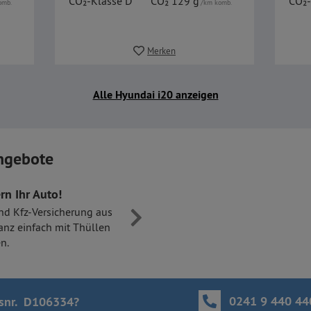
CO₂-Klasse D
CO₂ 129 g
CO₂-
omb.
/km komb.
Merken
Alle Hyundai i20 anzeigen
ngebote
rn Ihr Auto!
nd Kfz-Versicherung aus
anz einfach mit Thüllen
n.
0241 9 440 44
snr. D106334
?