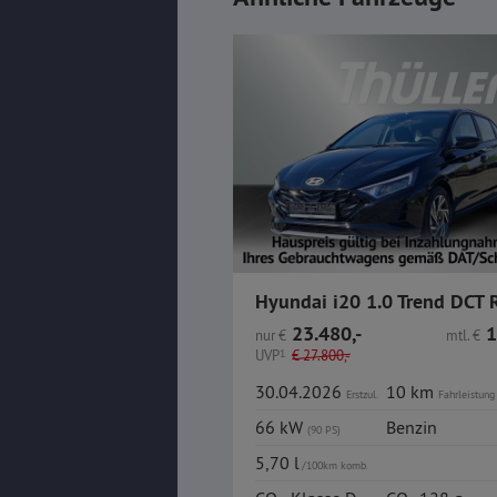
23.480,-
1
nur
€
mtl.
€
UVP
1
€
27.800,-
30.04.2026
10 km
Erstzul.
Fahrleistung
66 kW
Benzin
(90 PS)
5,70 l
/100km komb.