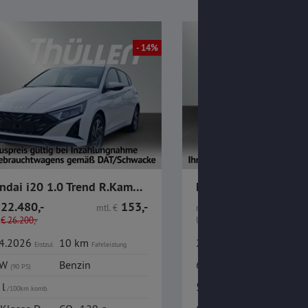
- 14%
Hyundai i20 1.0 Trend R.Kamera CarPlay Bose Sitzheizung
22.480,-
153,-
22.980,-
mtl.
€
nur
€
€
26.200,-
UVP
1
€
27.900,-
04.2026
10 km
29.06.2026
10 k
Erstzul.
Fahrleistung
Erstzul.
kW
Benzin
66 kW
Benzi
(90 PS)
(90 PS)
 l
5,70 l
/100km komb.
/100km komb.