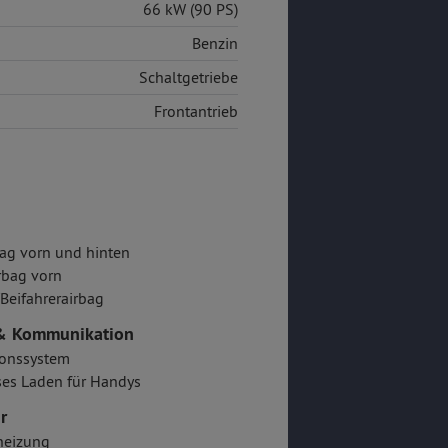
66 kW (90 PS)
Benzin
Schaltgetriebe
Frontantrieb
ag vorn und hinten
rbag vorn
/Beifahrerairbag
& Kommunikation
ionssystem
es Laden für Handys
r
heizung