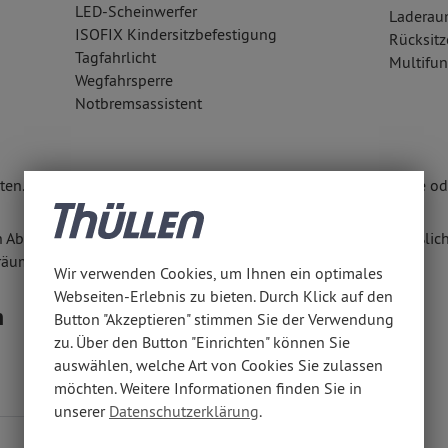
LED-Scheinwerfer
Laderau
ISOFIX Kindersitzbefestigung
Rücksitz
Tagfahrlicht
Multifun
Wegfahrsperre
Notbremsassistent
en. Weitere Informationen erhalten Sie unter www.thuellen.de ode
n Abschluss eines Kaufvertrages zu diesem Angebot ausschließlich
räumen anbieten.
Wir verwenden Cookies, um Ihnen ein optimales
Webseiten-Erlebnis zu bieten. Durch Klick auf den
n
Button "Akzeptieren" stimmen Sie der Verwendung
zu. Über den Button "Einrichten" können Sie
auswählen, welche Art von Cookies Sie zulassen
möchten. Weitere Informationen finden Sie in
5,70 l/100 km
unserer
Datenschutzerklärung
.
129 g/km