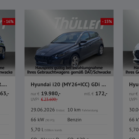
- 16%
- 15%
Hyundai i20 1.0 Trend DCT R.Kamera CarPlay Sitzheizung
Hyundai i20 (MY26+ICC) GDi Select Navi Kamera Klima PDC
63,-
19.980,-
172,-
nur
€
mtl.
€
nur
€
UVP
1
€
23.600,-
UVP
1
29.06.2026
10 km
30.
Erstzul.
Fahrleistung
66 kW
Benzin
66 
(90 PS)
5,70 l
5,70
/100km komb.