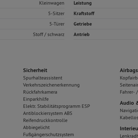
Kleinwagen
Leistung
5-Sitzer
Kraftstoff
5-Türer
Getriebe
Stoff
/ schwarz
Antrieb
Sicherheit
Airbags
Spurhalteassistent
Kopfairb
Verkehrszeichenerkennung
Seitenai
Rückfahrkamera
Fahrer- 
Einparkhilfe
Audio 
Elektr. Stabilitätsprogramm ESP
Navigat
Antiblockiersystem ABS
Kabellos
Reifendruckkontrolle
Abbiegelicht
Interieu
Fußgängerschutzsystem
Lenkrad