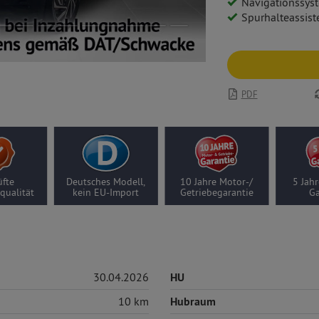
Navigationssys
Spurhalteassist
PDF
fte
Deutsches Modell,
10 Jahre Motor-/
5 Jahr
qualität
kein EU-Import
Getriebegarantie
Ga
30.04.2026
HU
10 km
Hubraum