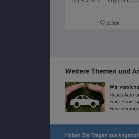
CO₂-Klasse D
CO₂ 128 g
/km k
Merken
Weitere Themen und A
Wir versiche
Neues Auto u
einer Hand: g
Versicherunge
Haben Sie Fragen
zur Angebot