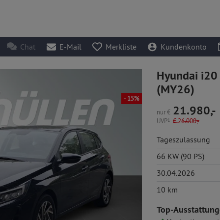
Chat
E-Mail
Merkliste
Kundenkonto
Hyundai i20
(MY26)
- 15%
21.980,-
nur
€
UVP
1
€
26.000,-
Tageszulassung
66 KW (90 PS)
30.04.2026
10 km
Top-Ausstattung