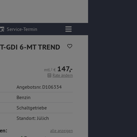
Service-Termin
 T-GDI 6-MT TREND
147,-
mtl.
2
€
Rate ändern
Angebotsnr. D106334
Benzin
Schaltgetriebe
Standort: Jülich
en:
alle anzeigen