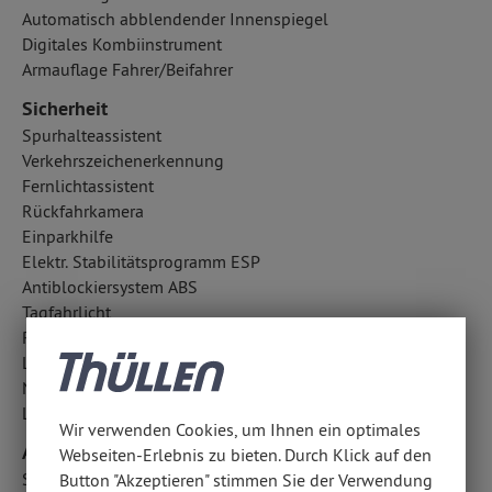
Automatisch abblendender Innenspiegel
Digitales Kombiinstrument
Armauflage Fahrer/Beifahrer
Sicherheit
Spurhalteassistent
Verkehrszeichenerkennung
Fernlichtassistent
Rückfahrkamera
Einparkhilfe
Elektr. Stabilitätsprogramm ESP
Antiblockiersystem ABS
Tagfahrlicht
Regensensor
LED-Scheinwerfer
Notbremsassistent
Lichtsensor
Wir verwenden Cookies, um Ihnen ein optimales
Audio & Kommunikation
Webseiten-Erlebnis zu bieten. Durch Klick auf den
Soundsystem: BOSE
Button "Akzeptieren" stimmen Sie der Verwendung