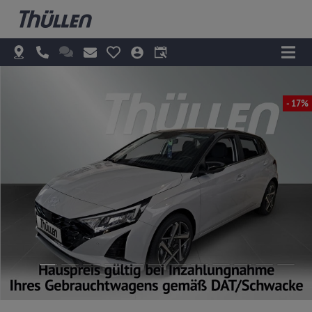
- 17%