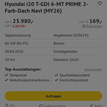
Hyundai i20 T-GDI 6-MT PRIME 2-
Farb-Dach Navi (MY26)
23.980,-
169,-
nur
€
mtl.
2
€
UVP
1
€
28.750,-
Rate ändern
Tageszulassung
Angebotsnr. D106291
66 KW (90 PS)
Benzin
30.04.2026
Schaltgetriebe
10 km
Standort: Jülich
Top-Ausstattungen:
alle anzeigen
Tempomat
Spurhalteassistent
Verkehrszeichenerkennung
Fernlichtassistent
Anfragen
PDF
Inzahlungnahme
Teilen