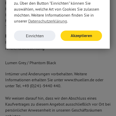
Radio
zu. Über den Button "Einrichten" können Sie
Kabelloses Laden für Handys
auswählen, welche Art von Cookies Sie zulassen
Informations- und Servicesystem
möchten. Weitere Informationen finden Sie in
Multi-Funktions-Display
unserer
Datenschutzerklärung
.
Touchscreen Bedienung
Akzeptieren
Interieur
Einrichten
Rücksitze klappbar
Ambientebeleuchtung
Lumen Grey / Phantom Black
Irrtümer und Änderungen vorbehalten. Weitere
Informationen erhalten Sie unter www.thuellen.de oder
unter Tel. +49 (0)241-9440 440.
Wir weisen darauf hin, dass wir den Abschluss eines
Kaufvertrages zu diesem Angebot ausschließlich vor Ort bei
persönlicher Anwesenheit in unseren Geschäftsräumen