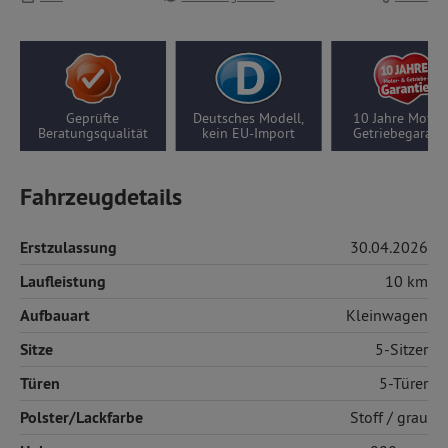
Geprüfte
Deutsches Modell,
10 Jahre Motor-/
Beratungsqualität
kein EU-Import
Getriebegarantie
Fahrzeugdetails
Erstzulassung
30.04.2026
Laufleistung
10 km
Aufbauart
Kleinwagen
Sitze
5-Sitzer
Türen
5-Türer
Polster/Lackfarbe
Stoff
/ grau