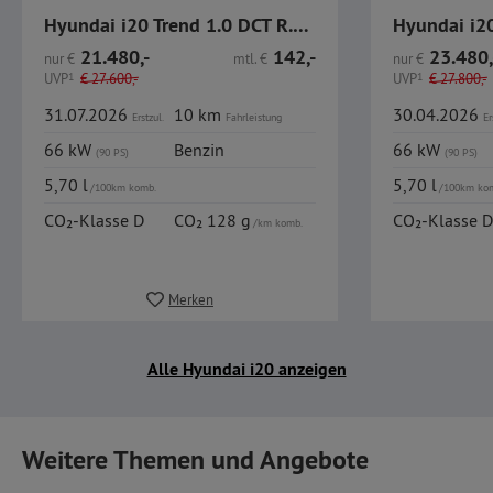
Hyundai i20 Trend 1.0 DCT R.Kamera Navi Sitzheizung
21.480,-
142,-
23.480,
nur
€
mtl.
€
nur
€
UVP
1
€
27.600,-
UVP
1
€
27.800,-
31.07.2026
10 km
30.04.2026
Erstzul.
Fahrleistung
Er
66 kW
Benzin
66 kW
(90 PS)
(90 PS)
5,70 l
5,70 l
/100km komb.
/100km ko
CO₂-Klasse D
CO₂ 128 g
CO₂-Klasse D
/km komb.
Merken
Alle Hyundai i20 anzeigen
Weitere Themen und Angebote