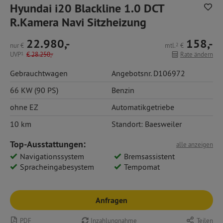
Hyundai i20 Blackline 1.0 DCT
R.Kamera Navi Sitzheizung
22.980,-
158,-
nur
€
mtl.
2
€
UVP
1
€
28.250,-
Rate ändern
Gebrauchtwagen
Angebotsnr. D106972
66 KW (90 PS)
Benzin
ohne EZ
Automatikgetriebe
10 km
Standort: Baesweiler
Top-Ausstattungen:
alle anzeigen
Navigationssystem
Bremsassistent
Spracheingabesystem
Tempomat
Anfragen
PDF
Inzahlungnahme
Teilen