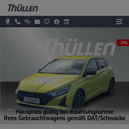
- 19%