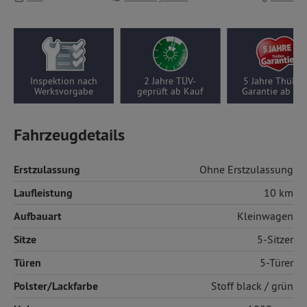
Inspektion nach
2 Jahre TÜV-
5 Jahre Thüllen-
Werksvorgabe
geprüft ab Kauf
Garantie ab Kauf
Fahrzeugdetails
Erstzulassung
Ohne Erstzulassung
Laufleistung
10 km
Aufbauart
Kleinwagen
Sitze
5-Sitzer
Türen
5-Türer
Polster/Lackfarbe
Stoff
black / grün