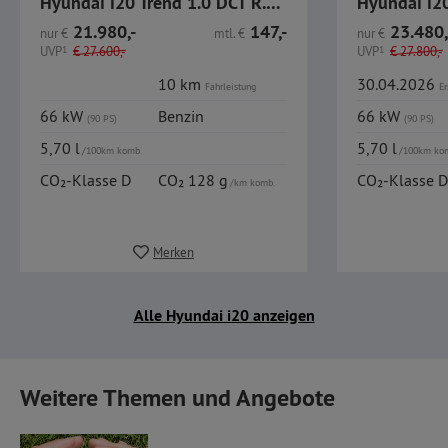
Hyundai i20 Trend 1.0 DCT R.Kamera Navi Sitzheizung
21.980,-
147,-
23.480,
nur
€
mtl.
€
nur
€
UVP
1
€
27.600,-
UVP
1
€
27.800,-
10 km
30.04.2026
Fahrleistung
Er
66 kW
Benzin
66 kW
(90 PS)
(90 PS)
5,70 l
5,70 l
/100km komb.
/100km ko
CO₂-Klasse D
CO₂ 128 g
CO₂-Klasse D
/km komb.
Merken
Alle Hyundai i20 anzeigen
Weitere Themen und Angebote