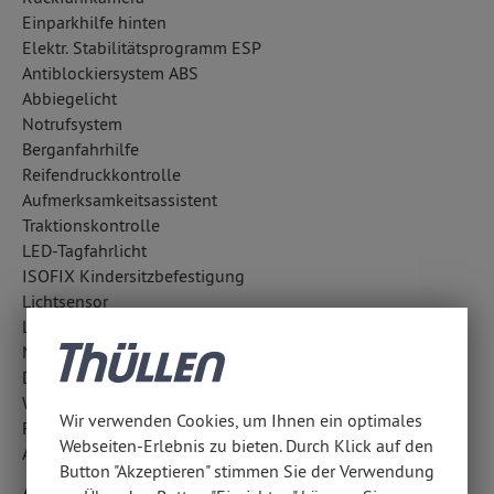
Einparkhilfe hinten
Elektr. Stabilitätsprogramm ESP
Antiblockiersystem ABS
Abbiegelicht
Notrufsystem
Berganfahrhilfe
Reifendruckkontrolle
Aufmerksamkeitsassistent
Traktionskontrolle
LED-Tagfahrlicht
ISOFIX Kindersitzbefestigung
Lichtsensor
LED-Scheinwerfer
Notbremsassistent
Diebstahlwarnanlage
Wegfahrsperre
Wir verwenden Cookies, um Ihnen ein optimales
Fahrlichtautomatik
Webseiten-Erlebnis zu bieten. Durch Klick auf den
Außentemperatur Anzeige
Button "Akzeptieren" stimmen Sie der Verwendung
Airbags