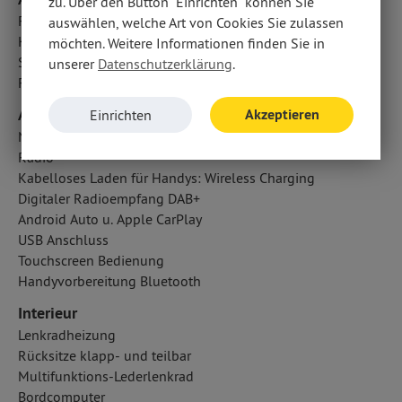
zu. Über den Button "Einrichten" können Sie
Fondairbags
auswählen, welche Art von Cookies Sie zulassen
Kopfairbag vorn und hinten
möchten. Weitere Informationen finden Sie in
Seitenairbag vorn
unserer
Datenschutzerklärung
.
Fahrer- /Beifahrerairbag
Audio & Kommunikation
Akzeptieren
Einrichten
Navigationssystem
Radio
Kabelloses Laden für Handys: Wireless Charging
Digitaler Radioempfang DAB+
Android Auto u. Apple CarPlay
USB Anschluss
Touchscreen Bedienung
Handyvorbereitung Bluetooth
Interieur
Lenkradheizung
Rücksitze klapp- und teilbar
Multifunktions-Lederlenkrad
Bordcomputer