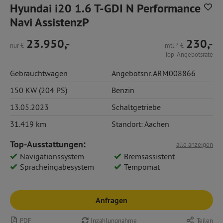
Hyundai i20 1.6 T-GDI N Performance
Navi AssistenzP
23.950,-
230,-
nur
€
mtl.
2
€
Top-Angebotsrate
Gebrauchtwagen
Angebotsnr. ARM008866
150 KW (204 PS)
Benzin
13.05.2023
Schaltgetriebe
31.419 km
Standort: Aachen
Top-Ausstattungen:
alle anzeigen
Navigationssystem
Bremsassistent
Spracheingabesystem
Tempomat
Anfragen
PDF
Inzahlungnahme
Teilen