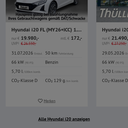
Hyundai i20 FL (MY26+ICC) 1.0 T-GDI Trend, Komfort-Paket
19.980,-
172,-
21.490,
nur
€
mtl.
€
nur
€
UVP
1
€
26.550,-
UVP
1
€
27.250,-
31.07.2026
50 km
29.05.2026
Erstzul.
Fahrleistung
Er
66 kW
Benzin
66 kW
(90 PS)
(90 PS)
5,70 l
5,70 l
/100km komb.
/100km ko
CO₂-Klasse D
CO₂ 129 g
CO₂-Klasse D
/km komb.
Merken
Alle Hyundai i20 anzeigen