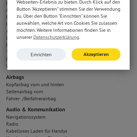
Webseiten-Erlebnis zu bieten. Durch Klick auf den
Lichtsensor
Button "Akzeptieren" stimmen Sie der Verwendung
Abbiegelicht
zu. Über den Button "Einrichten" können Sie
Regensensor
auswählen, welche Art von Cookies Sie zulassen
LED-Tagfahrlicht
möchten. Weitere Informationen finden Sie in
Außentemperatur Anzeige
unserer
Datenschutzerklärung
.
LED-Scheinwerfer
Fahrlichtautomatik
Traktionskontrolle
Akzeptieren
Einrichten
Notrufsystem
Wegfahrsperre
Airbags
Kopfairbag vorn und hinten
Seitenairbag vorn
Fahrer- /Beifahrerairbag
Audio & Kommunikation
Navigationssystem
Radio
Kabelloses Laden für Handys