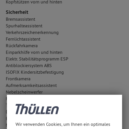
Kopfstützen vorn und hinten
Sicherheit
Bremsassistent
Spurhalteassistent
Verkehrszeichenerkennung
Fernlichtassistent
Rückfahrkamera
Einparkhilfe vorn und hinten
Elektr. Stabilitätsprogramm ESP
Antiblockiersystem ABS
ISOFIX Kindersitzbefestigung
Frontkamera
Aufmerksamkeitsassistent
Nebelscheinwerfer
Reifendruckkontrolle
Totwinkel-Assistent
Diebstahlwarnanlage
Berganfahrhilfe
Wir verwenden Cookies, um Ihnen ein optimales
Notbremsassistent