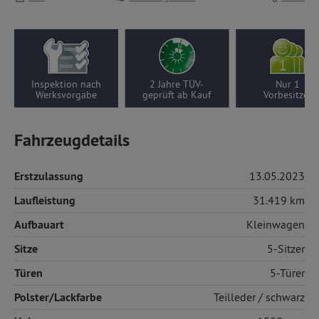
Inspektion nach
2 Jahre TÜV-
Nur 1
Werksvorgabe
geprüft ab Kauf
Vorbesitzer
Fahrzeugdetails
Erstzulassung
13.05.2023
Laufleistung
31.419 km
Aufbauart
Kleinwagen
Sitze
5-Sitzer
Türen
5-Türer
Polster/Lackfarbe
Teilleder
/ schwarz