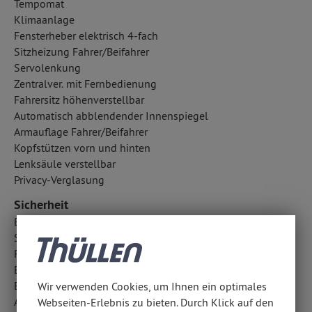
Tempomat
Klimaanlage
Fensterheber elektrisch 4-fach
Sitzheizung Fahrer/Beifahrer
Servolenkung
Zentralver. mit Fernbedienung
Fahrersitz höhenverstellbar
Automatisch abblendender Innenspiegel
Armauflage Fahrer/Beifahrer
Kopfstützen vorn und hinten
Lenksäule verstellbar
Privacy-Verglasung
Sicherheit
Bremsassistent
Spurhalteassistent: aktiv
Rückfahrkamera
Einparkhilfe hinten
Elektr. Stabilitätsprogramm ESP
Wir verwenden Cookies, um Ihnen ein optimales
Antiblockiersystem ABS
Webseiten-Erlebnis zu bieten. Durch Klick auf den