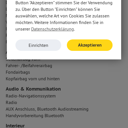
Diebstahlwarnanlage
Button "Akzeptieren" stimmen Sie der Verwendung
LED-Scheinwerfer
zu. Über den Button "Einrichten" können Sie
Nebelscheinwerfer
auswählen, welche Art von Cookies Sie zulassen
Wegfahrsperre
möchten. Weitere Informationen finden Sie in
ISOFIX Kindersitzbefestigung
unserer
Datenschutzerklärung
.
Regensensor
Reifendruckkontrolle
Akzeptieren
Einrichten
Airbags
Seitenairbag vorn
Fahrer- /Beifahrerairbag
Fondairbags
Kopfairbag vorn und hinten
Audio & Kommunikation
Radio-Navigationssystem
Radio
AUX Anschluss, Bluetooth Audiostreaming
Handyvorbereitung Bluetooth
Interieur