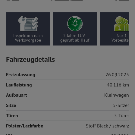
Inspektion nach
2 Jahre TÜV-
Nur 1
Werksvorgabe
geprüft ab Kauf
Vorbesitzer
Fahrzeugdetails
Erstzulassung
26.09.2023
Laufleistung
40.116 km
Aufbauart
Kleinwagen
Sitze
5-Sitzer
Türen
5-Türer
Polster/Lackfarbe
Stoff
Black / schwarz