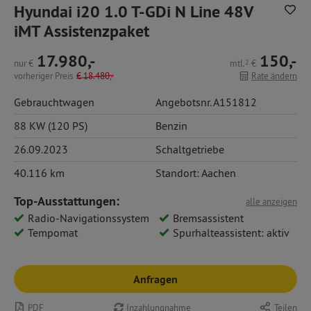
Hyundai i20 1.0 T-GDi N Line 48V
iMT Assistenzpaket
17.980,-
150,-
nur
€
mtl.
2
€
vorheriger Preis
€
18.480,-
Rate ändern
Gebrauchtwagen
Angebotsnr. A151812
88 KW (120 PS)
Benzin
26.09.2023
Schaltgetriebe
40.116 km
Standort: Aachen
Top-Ausstattungen:
alle anzeigen
Radio-Navigationssystem
Bremsassistent
Tempomat
Spurhalteassistent: aktiv
Anfragen
PDF
Inzahlungnahme
Teilen