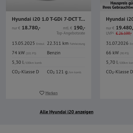
Hyundai i20 1.0 T-GDi 7-DCT Trend
18.780,-
190,-
19.480,
nur
€
mtl.
€
nur
€
Top-Angebotsrate
UVP
1
€
26.100,-
13.05.2025
22.311 km
31.07.2026
Erstzul.
Fahrleistung
Ers
74 kW
Benzin
66 kW
(101 PS)
(90 PS)
5,30 l
5,70 l
/100km komb.
/100km ko
CO₂-Klasse D
CO₂ 121 g
CO₂-Klasse D
/km komb.
Merken
Alle Hyundai i20 anzeigen