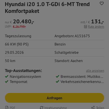
Hyundai i20 1.0 T-GDi 6-MT Trend
Komfortpaket
20.480,-
131,-
nur
€
mtl.
2
€
UVP
1
€
26.750,-
Rate ändern
Tageszulassung
Angebotsnr. A151675
66 KW (90 PS)
Benzin
29.05.2026
Schaltgetriebe
50 km
Standort: Aachen
Top-Ausstattungen:
alle anzeigen
Navigationssystem
Bremsassistent: Multikollisionsbremse
Tempomat
Verkehrszeichenerkennung
Anfragen
PDF
Inzahlungnahme
Teilen