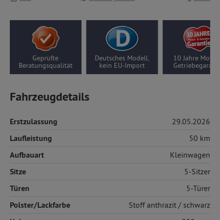
Geprüfte
Deutsches Modell,
10 Jahre Motor
Beratungsqualität
kein EU-Import
Getriebegarant
Fahrzeugdetails
Erstzulassung
29.05.2026
Laufleistung
50 km
Aufbauart
Kleinwagen
Sitze
5-Sitzer
Türen
5-Türer
Polster/Lackfarbe
Stoff
anthrazit / schwarz