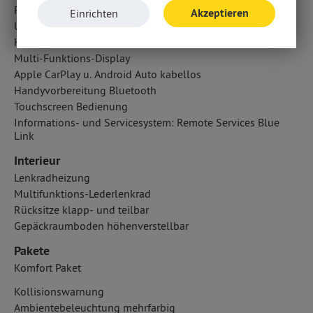
Radio
Akzeptieren
Einrichten
USB Anschluss, Bluetooth Audiostreaming
Kabelloses Laden für Handys
Multi-Funktions-Display
Apple CarPlay u. Android Auto kabellos
Handyvorbereitung Bluetooth
Touchscreen Bedienung
Informations- und Servicesystem: Remote Services Blue
Link
Interieur
Lenkradheizung
Multifunktions-Lederlenkrad
Rücksitze klapp- und teilbar
Gepäckraumboden höhenverstellbar
Pakete
Komfort Paket
Kollisionswarnung
Ambientebeleuchtung mehrfarbig