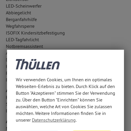
LED-Scheinwerfer
Abbiegelicht
Berganfahrhilfe
Wegfahrsperre
ISOFIX Kindersitzbefestigung
LED-Tagfahrlicht
Notbremsassistent
Aufmerksamkeitsassistent
Diebstahlwarnanlage
Regensensor
Fahrlichtautomatik
Wir verwenden Cookies, um Ihnen ein optimales
Reifendruckkontrolle
Webseiten-Erlebnis zu bieten. Durch Klick auf den
Airbags
Button "Akzeptieren" stimmen Sie der Verwendung
Fondairbags
zu. Über den Button "Einrichten" können Sie
Seitenairbag vorn
auswählen, welche Art von Cookies Sie zulassen
Fahrer- /Beifahrerairbag
möchten. Weitere Informationen finden Sie in
unserer
Datenschutzerklärung
.
Audio & Kommunikation
Navigationssystem