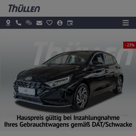
- 23%