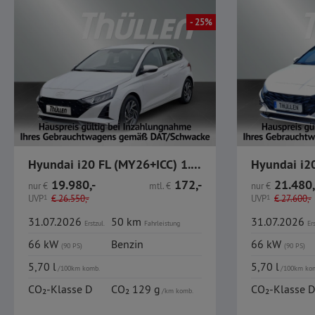
- 25%
Hyundai i20 FL (MY26+ICC) 1.0 T-GDI Trend, Komfort-Paket
19.980,-
172,-
21.480,
nur
€
mtl.
€
nur
€
UVP
1
€
26.550,-
UVP
1
€
27.600,-
31.07.2026
50 km
31.07.2026
Erstzul.
Fahrleistung
Ers
66 kW
Benzin
66 kW
(90 PS)
(90 PS)
5,70 l
5,70 l
/100km komb.
/100km ko
CO₂-Klasse D
CO₂ 129 g
CO₂-Klasse D
/km komb.