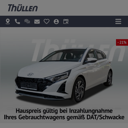
- 21%