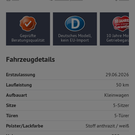
Deutsches Modell,
10 Jahre Motor-/
5 Jahre Thü
tät
kein EU-Import
Getriebegarantie
Garanti
Fahrzeugdetails
Erstzulassung
29.06.2026
Laufleistung
50 km
Aufbauart
Kleinwagen
Sitze
5-Sitzer
Türen
5-Türer
Polster/Lackfarbe
Stoff
anthrazit / weiß