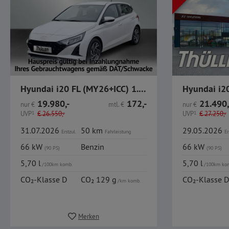
Hyundai i20 FL (MY26+ICC) 1.0 T-GDI Trend, Komfort-Paket
19.980,-
172,-
21.490,
nur
€
mtl.
€
nur
€
UVP
1
€
26.550,-
UVP
1
€
27.250,-
31.07.2026
50 km
29.05.2026
Erstzul.
Fahrleistung
Er
66 kW
Benzin
66 kW
(90 PS)
(90 PS)
5,70 l
5,70 l
/100km komb.
/100km ko
CO₂-Klasse D
CO₂ 129 g
CO₂-Klasse D
/km komb.
Merken