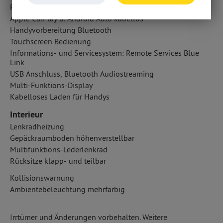
Radio
Apple CarPlay u. Android Auto kabellos
Handyvorbereitung Bluetooth
Touchscreen Bedienung
Informations- und Servicesystem: Remote Services Blue
Link
USB Anschluss, Bluetooth Audiostreaming
Multi-Funktions-Display
Kabelloses Laden für Handys
Interieur
Lenkradheizung
Gepäckraumboden höhenverstellbar
Multifunktions-Lederlenkrad
Rücksitze klapp- und teilbar
Kollisionswarnung
Ambientebeleuchtung mehrfarbig
Irrtümer und Änderungen vorbehalten. Weitere