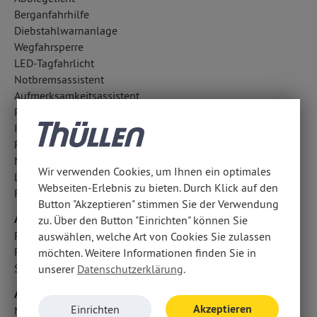
Berganfahrhilfe
Diebstahlwarnanlage
Wegfahrsperre
LED-Tagfahrlicht
Notbremsassistent
Aufmerksamkeitsassistent
Regensensor
ISOFIX Kindersitzbefestigung
Reifendruckkontrolle
Notrufsystem
Wir verwenden Cookies, um Ihnen ein optimales
Lichtsensor
Webseiten-Erlebnis zu bieten. Durch Klick auf den
Fahrlichtautomatik
Button "Akzeptieren" stimmen Sie der Verwendung
Airbags
zu. Über den Button "Einrichten" können Sie
Fahrer- /Beifahrerairbag
auswählen, welche Art von Cookies Sie zulassen
Fondairbags
möchten. Weitere Informationen finden Sie in
Seitenairbag vorn
unserer
Datenschutzerklärung
.
Audio & Kommunikation
Akzeptieren
Einrichten
Navigationssystem