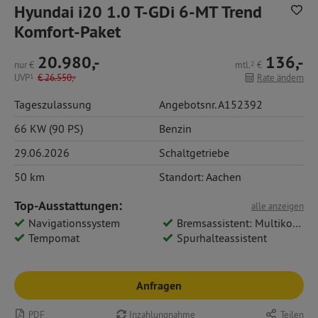
Hyundai i20 1.0 T-GDi 6-MT Trend
Komfort-Paket
20.980,-
136,-
nur
€
mtl.
2
€
UVP
1
€
26.550,-
Rate ändern
Tageszulassung
Angebotsnr. A152392
66 KW (90 PS)
Benzin
29.06.2026
Schaltgetriebe
50 km
Standort: Aachen
Top-Ausstattungen:
alle anzeigen
Navigationssystem
Bremsassistent: Multikollisionsbremse
Tempomat
Spurhalteassistent
Anfragen
PDF
Inzahlungnahme
Teilen