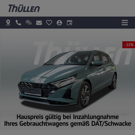
- 21%