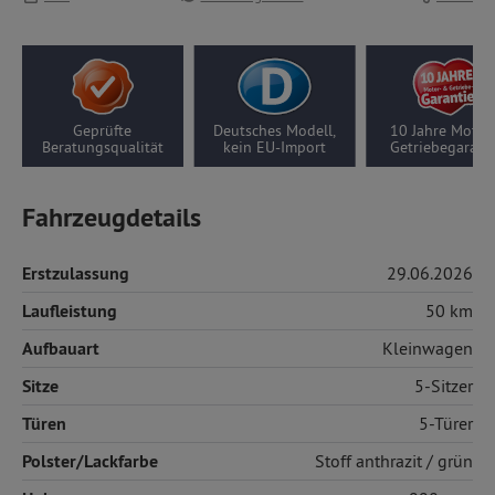
rüfte
Deutsches Modell,
10 Jahre Motor-/
5 Ja
gsqualität
kein EU-Import
Getriebegarantie
Fahrzeugdetails
Erstzulassung
29.06.2026
Laufleistung
50 km
Aufbauart
Kleinwagen
Sitze
5-Sitzer
Türen
5-Türer
Polster/Lackfarbe
Stoff
anthrazit / grün