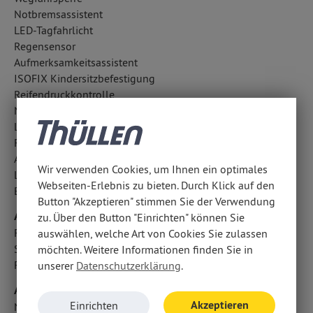
Notbremsassistent
LED-Tagfahrlicht
Regensensor
Aufmerksamkeitsassistent
ISOFIX Kindersitzbefestigung
Reifendruckkontrolle
Notrufsystem
Lichtsensor
Fahrlichtautomatik
Abbiegelicht
Wir verwenden Cookies, um Ihnen ein optimales
LED-Scheinwerfer
Webseiten-Erlebnis zu bieten. Durch Klick auf den
Berganfahrhilfe
Button "Akzeptieren" stimmen Sie der Verwendung
Airbags
zu. Über den Button "Einrichten" können Sie
Fondairbags
auswählen, welche Art von Cookies Sie zulassen
Seitenairbag vorn
möchten. Weitere Informationen finden Sie in
Fahrer- /Beifahrerairbag
unserer
Datenschutzerklärung
.
Audio & Kommunikation
Akzeptieren
Einrichten
Navigationssystem