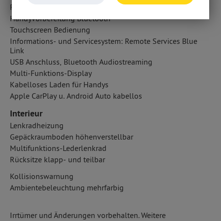
Radio
Handyvorbereitung Bluetooth
Touchscreen Bedienung
Informations- und Servicesystem: Remote Services Blue
Link
USB Anschluss, Bluetooth Audiostreaming
Multi-Funktions-Display
Kabelloses Laden für Handys
Apple CarPlay u. Android Auto kabellos
Interieur
Lenkradheizung
Gepäckraumboden höhenverstellbar
Multifunktions-Lederlenkrad
Rücksitze klapp- und teilbar
Kollisionswarnung
Ambientebeleuchtung mehrfarbig
Irrtümer und Änderungen vorbehalten. Weitere