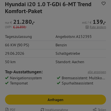
Hyundai i20 1.0 T-GDi 6-MT Trend
Komfort-Paket
21.280,-
139,-
nur
€
mtl.
2
€
UVP
1
€
26.850,-
Rate ändern
Tageszulassung
Angebotsnr. A152393
66 KW (90 PS)
Benzin
29.06.2026
Schaltgetriebe
50 km
Standort: Aachen
Top-Ausstattungen:
alle anzeigen
Navigationssystem
Bremsassistent: Multikollisionsbremse
Tempomat
Spurhalteassistent
Anfragen
PDF
Inzahlungnahme
Teilen