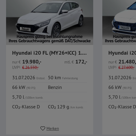
Hyundai i20 FL (MY26+ICC) 1.0 T-GDI Trend, Komfort-Paket
19.980,-
172,-
21.480,
nur
€
mtl.
€
nur
€
UVP
1
€
26.550,-
UVP
1
€
27.600,-
31.07.2026
50 km
31.07.2026
Erstzul.
Fahrleistung
Ers
66 kW
Benzin
66 kW
(90 PS)
(90 PS)
5,70 l
5,70 l
/100km komb.
/100km ko
CO₂-Klasse D
CO₂ 129 g
CO₂-Klasse D
/km komb.
Merken