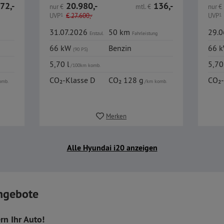
72,-
20.980,-
136,-
nur
€
mtl.
€
nur
€
UVP
1
€
27.600,-
UVP
1
31.07.2026
50 km
29.
Erstzul.
Fahrleistung
66 kW
Benzin
66 
(90 PS)
5,70 l
5,70
/100km komb.
CO₂-Klasse D
CO₂ 128 g
CO₂-
omb.
/km komb.
Merken
Alle Hyundai i20 anzeigen
ngebote
rn Ihr Auto!