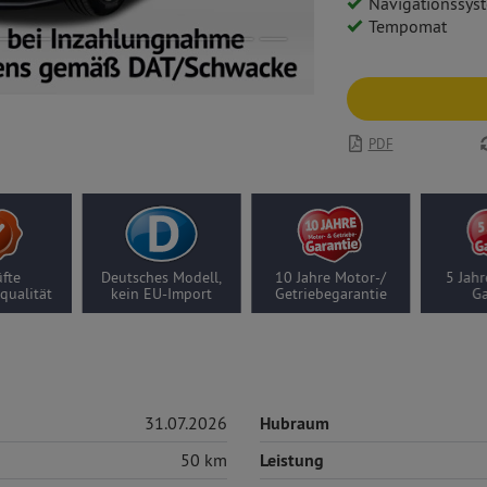
Navigationssys
Tempomat
PDF
fte
Deutsches Modell,
10 Jahre Motor-/
5 Jahr
qualität
kein EU-Import
Getriebegarantie
Ga
31.07.2026
Hubraum
50 km
Leistung