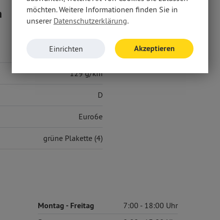
möchten. Weitere Informationen finden Sie in
n
unserer
Datenschutzerklärung
.
Akzeptieren
Einrichten
5,70 l/100 km
129 g/km
D
Euro6e
grüne Plakette (4)
Montag
- Freitag
7:00
18:00