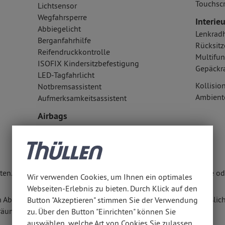
Touchsc
Lichtsensor
Wegfahrsperre
Interieu
Abbiegelicht
Lenkrad
Berganfahrhilfe
Rücksitz
Reifendruckkontrolle
Multifun
ISOFIX Kindersitzbefestigung
Gepäckr
LED-Tagfahrlicht
Kollisi
Notbremsassistent
Ambient
Aufmerksamkeitsassistent
Airbags
Seitenairbag vorn
Fahrer- /Beifahrerairbag
Fondairbags
en. Weitere Informationen erhalten Sie unter www.thuellen.de ode
Wir verwenden Cookies, um Ihnen ein optimales
Webseiten-Erlebnis zu bieten. Durch Klick auf den
n Abschluss eines Kaufvertrages zu diesem Angebot ausschließlich
Button "Akzeptieren" stimmen Sie der Verwendung
räumen anbieten.
zu. Über den Button "Einrichten" können Sie
auswählen, welche Art von Cookies Sie zulassen