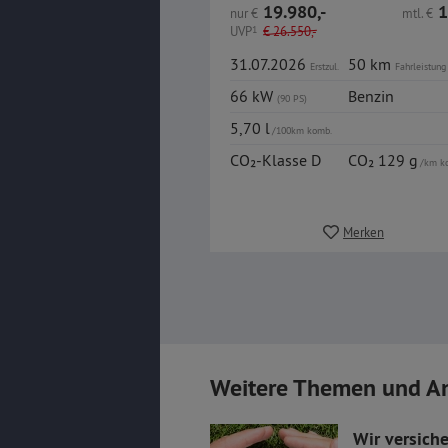
19.980,-
1
nur
€
mtl.
€
UVP
1
€
26.550,-
31.07.2026
50 km
Erstzul.
Fahrleistung
66 kW
Benzin
(90 PS)
5,70 l
/100km komb.
CO₂-Klasse D
CO₂ 129 g
/km k
Merken
Weitere Themen und A
Wir versiche