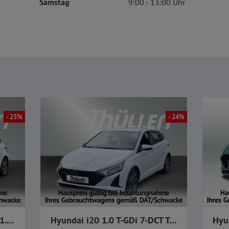
Samstag
9:00
13:00
- 25%
- 24%
Hyundai i20 FL (MY26+ICC) 1.0 T-GDI Trend, Komfort-Paket
Hyundai i20 1.0 T-GDi 7-DCT Trend