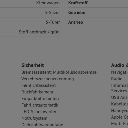
Kleinwagen
Kraftstoff
5-Sitzer
Getriebe
5-Türer
Antrieb
Stoff
anthrazit / grün
Sicherheit
Audio 
Bremsassistent: Multikollisionsbremse
Navigat
Verkehrszeichenerkennung
Radio
Fernlichtassistent
Informat
Services
Rückfahrkamera
USB Ansc
Einparkhilfe hinten
Kabellos
Fahrlichtautomatik
Handyvo
LED-Scheinwerfer
Apple Ca
Notrufsystem
Multi-Fu
Diebstahlwarnanlage