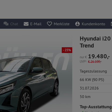
Chat
E-Mail
Merkliste
Kundenkonto
Hyundai i20
Trend
- 25%
19.480,-
nur
€
UVP
1
€
26.100,-
Tageszulassung
66 KW (90 PS)
31.07.2026
50 km
Top-Ausstattung