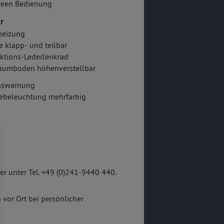
reen Bedienung
r
heizung
e klapp- und teilbar
ktions-Lederlenkrad
aumboden höhenverstellbar
onswarnung
ebeleuchtung mehrfarbig
r unter Tel. +49 (0)241-9440 440.
 vor Ort bei persönlicher