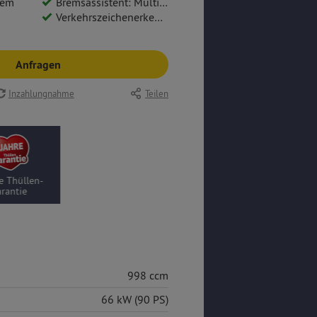
tem
Bremsassistent: Multikollisionsbremse
Verkehrszeichenerkennung
Anfragen
Inzahlungnahme
Teilen
e Thüllen-
rantie
998 ccm
66 kW (90 PS)