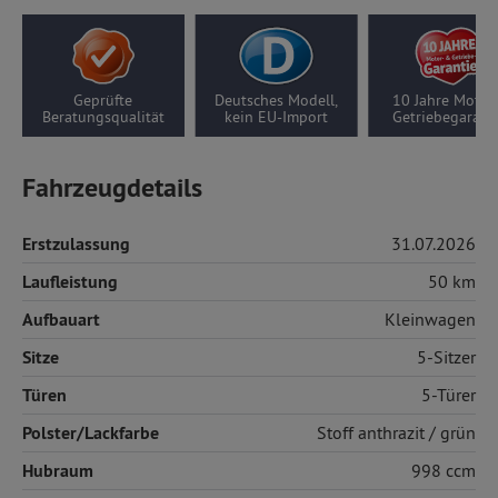
Geprüfte
Deutsches Modell,
10 Jahre Motor-/
Beratungsqualität
kein EU-Import
Getriebegarantie
Fahrzeugdetails
Erstzulassung
31.07.2026
Laufleistung
50 km
Aufbauart
Kleinwagen
Sitze
5-Sitzer
Türen
5-Türer
Polster/Lackfarbe
Stoff
anthrazit / grün
Hubraum
998 ccm