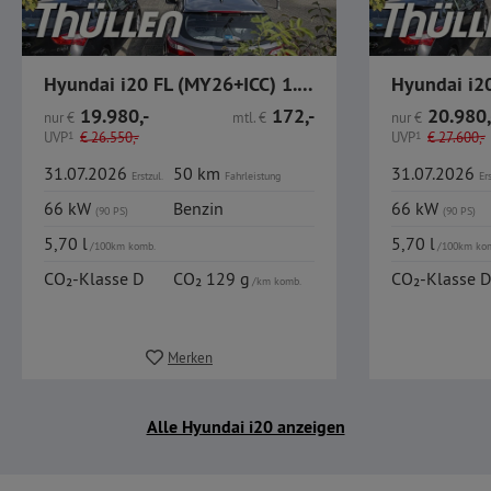
Hyundai i20 FL (MY26+ICC) 1.0 T-GDI Trend, Komfort-Paket
19.980,-
172,-
20.980,
nur
€
mtl.
€
nur
€
UVP
1
€
26.550,-
UVP
1
€
27.600,-
31.07.2026
50 km
31.07.2026
Erstzul.
Fahrleistung
Ers
66 kW
Benzin
66 kW
(90 PS)
(90 PS)
5,70 l
5,70 l
/100km komb.
/100km ko
CO₂-Klasse D
CO₂ 129 g
CO₂-Klasse D
/km komb.
Merken
Alle Hyundai i20 anzeigen