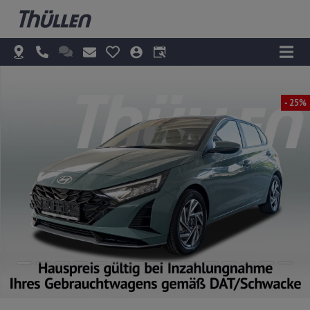
- 25%