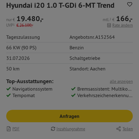
Hyundai i20 1.0 T-GDi 6-MT Trend
19.480,-
166,-
nur
€
mtl.
2
€
UVP
1
€
26.100,-
Rate ändern
Tageszulassung
Angebotsnr. A152564
66 KW (90 PS)
Benzin
31.07.2026
Schaltgetriebe
50 km
Standort: Aachen
Top-Ausstattungen:
alle anzeigen
Navigationssystem
Bremsassistent: Multikollisionsbremse
Tempomat
Verkehrszeichenerkennung
Anfragen
PDF
Inzahlungnahme
Teilen