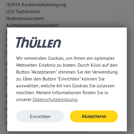
ISOFIX Kindersitzbefestigung
LED-Tagfahrlicht
Notbremsassistent
Aufmerksamkeitsassistent
Fahrlichtautomatik
LED-Scheinwerfer
Notrufsystem
Diebstahlwarnanlage
Wir verwenden Cookies, um Ihnen ein optimales
Airbags
Webseiten-Erlebnis zu bieten. Durch Klick auf den
Seitenairbag vorn
Button "Akzeptieren" stimmen Sie der Verwendung
Fahrer- /Beifahrerairbag
zu. Über den Button "Einrichten" können Sie
Fondairbags
auswählen, welche Art von Cookies Sie zulassen
möchten. Weitere Informationen finden Sie in
Audio & Kommunikation
unserer
Datenschutzerklärung
.
Navigationssystem
Radio
Akzeptieren
Kabelloses Laden für Handys
Einrichten
Handyvorbereitung Bluetooth
Apple CarPlay u. Android Auto kabellos