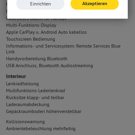
Akzeptieren
Einrichten
Navigationssystem
Radio
Kabelloses Laden für Handys
Multi-Funktions-Display
Apple CarPlay u. Android Auto kabellos
Touchscreen Bedienung
Informations- und Servicesystem: Remote Services Blue
Link
Handyvorbereitung Bluetooth
USB Anschluss, Bluetooth Audiostreaming
Interieur
Lenkradheizung
Multifunktions-Lederlenkrad
Rücksitze klapp- und teilbar
Laderaumabdeckung
Gepäckraumboden höhenverstellbar
Kollisionswarnung
Ambientebeleuchtung mehrfarbig