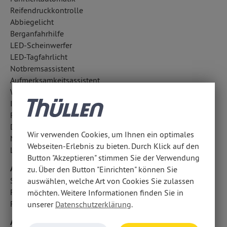
Reifendruckkontrolle
Abbiegelicht
Berganfahrhilfe
LED-Scheinwerfer
LED-Tagfahrlicht
Notbremsassistent
Aufmerksamkeitsassistent
Wegfahrsperre
ISOFIX Kindersitzbefestigung
Regensensor
Diebstahlwarnanlage
Wir verwenden Cookies, um Ihnen ein optimales
Notrufsystem
Webseiten-Erlebnis zu bieten. Durch Klick auf den
Lichtsensor
Button "Akzeptieren" stimmen Sie der Verwendung
Airbags
zu. Über den Button "Einrichten" können Sie
Seitenairbag vorn
auswählen, welche Art von Cookies Sie zulassen
Fahrer- /Beifahrerairbag
möchten. Weitere Informationen finden Sie in
Fondairbags
unserer
Datenschutzerklärung
.
Audio & Kommunikation