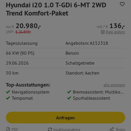
Hyundai i20 1.0 T-GDi 6-MT 2WD
Trend Komfort-Paket
20.980,-
136,-
nur
€
mtl.
2
€
UVP
1
€
26.850,-
Rate ändern
Tageszulassung
Angebotsnr. A152318
66 KW (90 PS)
Benzin
29.06.2026
Schaltgetriebe
50 km
Standort: Aachen
Top-Ausstattungen:
alle anzeigen
Navigationssystem
Bremsassistent: Multikollisionsbremse
Tempomat
Spurhalteassistent
Anfragen
PDF
Inzahlungnahme
Teilen