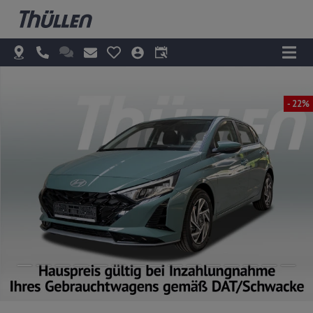
- 22%