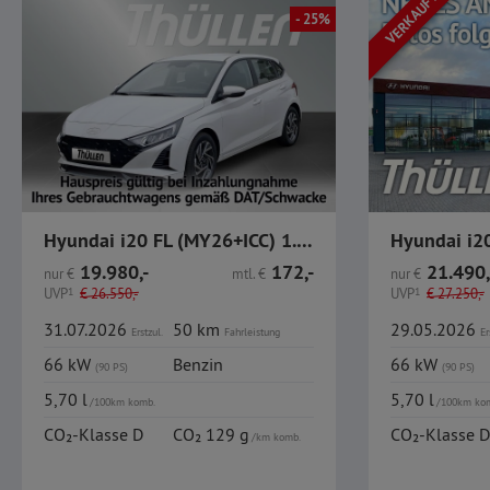
VERKAUFT
- 25%
Hyundai i20 FL (MY26+ICC) 1.0 T-GDI Trend, Komfort-Paket
19.980,-
172,-
21.490,
nur
€
mtl.
€
nur
€
UVP
1
€
26.550,-
UVP
1
€
27.250,-
31.07.2026
50 km
29.05.2026
Erstzul.
Fahrleistung
Er
66 kW
Benzin
66 kW
(90 PS)
(90 PS)
5,70 l
5,70 l
/100km komb.
/100km ko
CO₂-Klasse D
CO₂ 129 g
CO₂-Klasse D
/km komb.