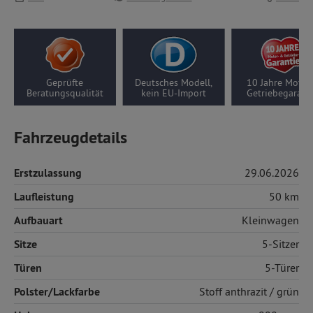
Geprüfte
Deutsches Modell,
10 Jahre Motor-/
Beratungsqualität
kein EU-Import
Getriebegarantie
Fahrzeugdetails
Erstzulassung
29.06.2026
Laufleistung
50 km
Aufbauart
Kleinwagen
Sitze
5-Sitzer
Türen
5-Türer
Polster/Lackfarbe
Stoff
anthrazit / grün