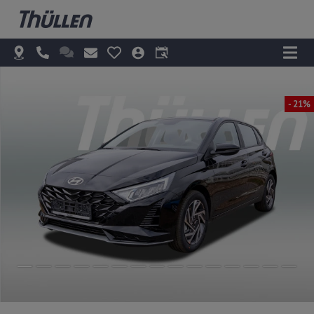
- 21%