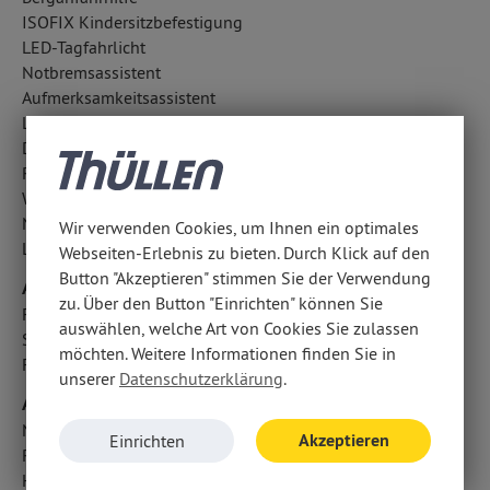
ISOFIX Kindersitzbefestigung
LED-Tagfahrlicht
Notbremsassistent
Aufmerksamkeitsassistent
LED-Scheinwerfer
Diebstahlwarnanlage
Regensensor
Wegfahrsperre
Notrufsystem
Wir verwenden Cookies, um Ihnen ein optimales
Lichtsensor
Webseiten-Erlebnis zu bieten. Durch Klick auf den
Button "Akzeptieren" stimmen Sie der Verwendung
Airbags
zu. Über den Button "Einrichten" können Sie
Fondairbags
auswählen, welche Art von Cookies Sie zulassen
Seitenairbag vorn
möchten. Weitere Informationen finden Sie in
Fahrer- /Beifahrerairbag
unserer
Datenschutzerklärung
.
Audio & Kommunikation
Navigationssystem
Akzeptieren
Einrichten
Radio
Handyvorbereitung Bluetooth