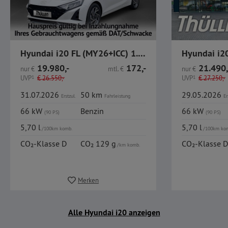
Hyundai i20 FL (MY26+ICC) 1.0 T-GDI Trend, Komfort-Paket
19.980,-
172,-
21.490,
nur
€
mtl.
€
nur
€
UVP
1
€
26.550,-
UVP
1
€
27.250,-
31.07.2026
50 km
29.05.2026
Erstzul.
Fahrleistung
Er
66 kW
Benzin
66 kW
(90 PS)
(90 PS)
5,70 l
5,70 l
/100km komb.
/100km ko
CO₂-Klasse D
CO₂ 129 g
CO₂-Klasse D
/km komb.
Merken
Alle Hyundai i20 anzeigen