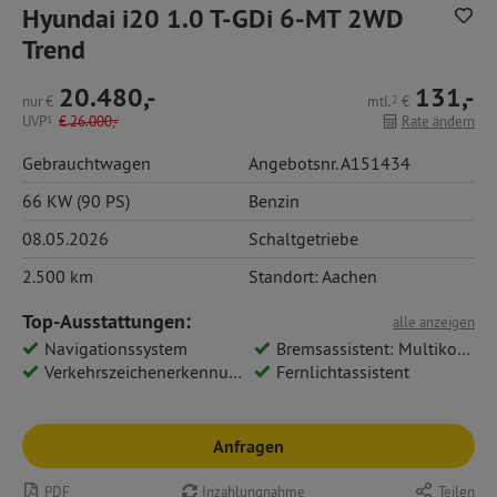
Hyundai i20 1.0 T-GDi 6-MT 2WD
Trend
20.480,-
131,-
nur
€
mtl.
2
€
UVP
1
€
26.000,-
Rate ändern
Gebrauchtwagen
Angebotsnr. A151434
66 KW (90 PS)
Benzin
08.05.2026
Schaltgetriebe
2.500 km
Standort: Aachen
Top-Ausstattungen:
alle anzeigen
Navigationssystem
Bremsassistent: Multikollisionsbremse
Verkehrszeichenerkennung
Fernlichtassistent
Anfragen
PDF
Inzahlungnahme
Teilen