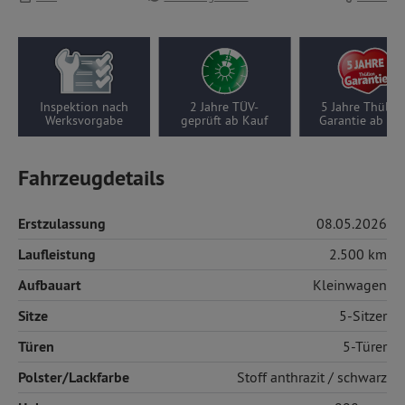
pektion nach
2 Jahre TÜV-
5 Jahre Thüllen-
W
erksvorgabe
geprüft ab Kauf
Garantie ab Kauf
Fahrzeugdetails
Erstzulassung
08.05.2026
Laufleistung
2.500 km
Aufbauart
Kleinwagen
Sitze
5-Sitzer
Türen
5-Türer
Polster/Lackfarbe
Stoff
anthrazit / schwarz