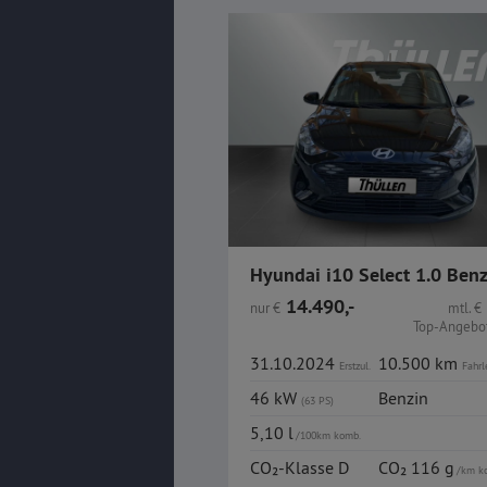
Hyundai i10 Select 1.0 Benz
14.490,-
nur
€
mtl.
€
Top-Angebot
31.10.2024
10.500 km
Erstzul.
Fahrl
46 kW
Benzin
(63 PS)
5,10 l
/100km komb.
CO₂-Klasse D
CO₂ 116 g
/km k