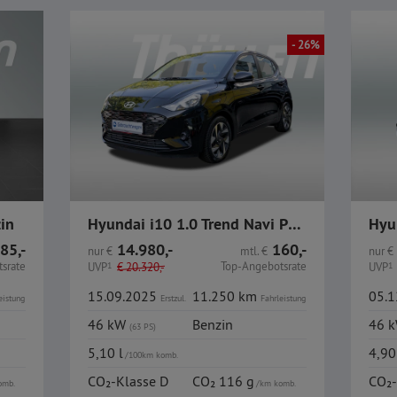
- 26%
in
Hyundai i10 1.0 Trend Navi PDC GJR
Hyu
85,-
14.980,-
160,-
nur
€
mtl.
€
nur
€
srate
Top-Angebotsrate
UVP
1
€
20.320,-
UVP
1
15.09.2025
11.250 km
05.
eistung
Erstzul.
Fahrleistung
46 kW
Benzin
46 
(63 PS)
5,10 l
4,90
/100km komb.
CO₂-Klasse D
CO₂ 116 g
CO₂-
omb.
/km komb.