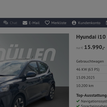
Chat
E-Mail
Merkliste
Kundenkonto
Hyundai i10 
15.990,-
nur
€
Gebrauchtwagen
46 KW (63 PS)
15.09.2025
10.200 km
Top-Ausstattung
Navigationssys
Spracheingabe