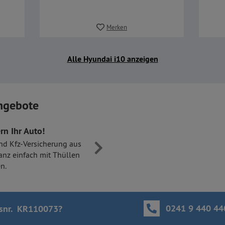
Merken
Alle Hyundai i10 anzeigen
ngebote
rn Ihr Auto!
nd Kfz-Versicherung aus
anz einfach mit Thüllen
n.
0241 9 440 44
snr. KR110073
?