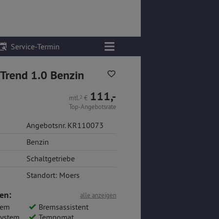
Service-Termin
Trend 1.0 Benzin
111,-
mtl.
2
€
Top-Angebotsrate
Angebotsnr. KR110073
Benzin
Schaltgetriebe
Standort: Moers
en:
alle anzeigen
tem
Bremsassistent
system
Tempomat