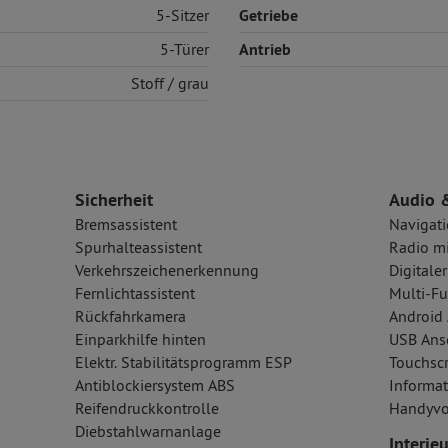
5-Sitzer
Getriebe
5-Türer
Antrieb
Stoff
/ grau
Sicherheit
Audio 
Bremsassistent
Navigat
Spurhalteassistent
Radio m
Verkehrszeichenerkennung
Digital
Fernlichtassistent
Multi-Fu
Rückfahrkamera
Android 
Einparkhilfe hinten
USB Ansc
Elektr. Stabilitätsprogramm ESP
Touchsc
Antiblockiersystem ABS
Informat
Reifendruckkontrolle
Handyvo
Diebstahlwarnanlage
Interieu