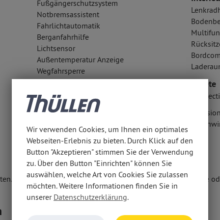
Fußgängerschutzsystem
Lenkrad
Notbremsassistent
Bodenbe
Fahrlichtautomatik
Multifun
Berganfahrhilfe
Rücksitz
Lichtsensor
Bordcom
Außentemperatur Anzeige
Laderau
Wegfahrsperre
LED-Tagfahrlicht
Pakete
ISOFIX Kindersitzbefestigung
Connecti
Notrufsystem
Kollisi
Airbags
Geschwi
Wir verwenden Cookies, um Ihnen ein optimales
Fondairbags: Vorhangairbags
Webseiten-Erlebnis zu bieten. Durch Klick auf den
Seitenairbag vorn
Button "Akzeptieren" stimmen Sie der Verwendung
Fahrer- /Beifahrerairbag
zu. Über den Button "Einrichten" können Sie
auswählen, welche Art von Cookies Sie zulassen
en. Weitere Informationen erhalten Sie unter www.thuellen.de ode
möchten. Weitere Informationen finden Sie in
unserer
Datenschutzerklärung
.
n