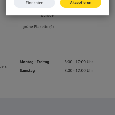
Akzeptieren
Einrichten
Euro6e
grüne Plakette (4)
Montag
- Freitag
8:00
17:00
oers
Samstag
8:00
12:00