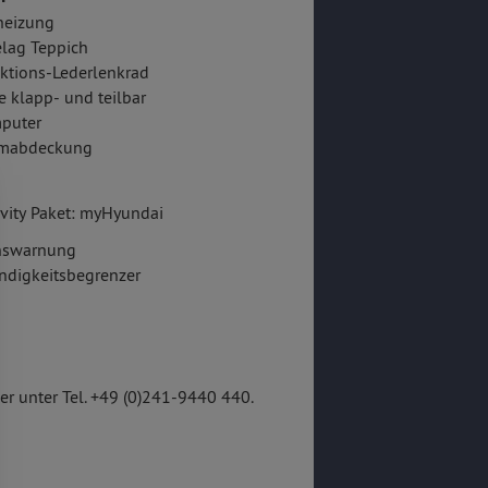
heizung
lag Teppich
ktions-Lederlenkrad
e klapp- und teilbar
puter
mabdeckung
vity Paket: myHyundai
onswarnung
ndigkeitsbegrenzer
r unter Tel. +49 (0)241-9440 440.