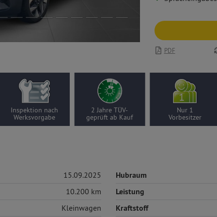
PDF
Inspektion nach
2 Jahre TÜV-
Nur 1
Werksvorgabe
geprüft ab Kauf
Vorbesitzer
15.09.2025
Hubraum
10.200 km
Leistung
Kleinwagen
Kraftstoff