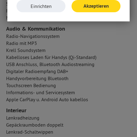
Seitenairbag vorn
Akzeptieren
Einrichten
Fahrer- /Beifahrerairbag
Mittelairbag
Audio & Kommunikation
Radio-Navigationssystem
Radio mit MP3
Krell Soundsystem
Kabelloses Laden für Handys (Qi-Standard)
USB Anschluss, Bluetooth Audiostreaming
Digitaler Radioempfang DAB+
Handyvorbereitung Bluetooth
Touchscreen Bedienung
Informations- und Servicesystem
Apple CarPlay u. Android Auto kabellos
Interieur
Lenkradheizung
Gepäckraumboden doppelt
Lenkrad-Schaltwippen