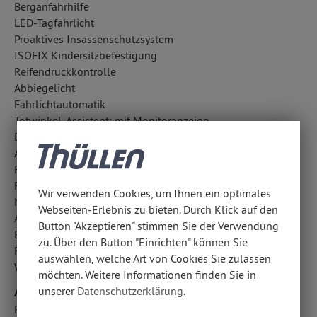
Berganfahrhilfe
LED-Tagfahrlicht
Proaktives Insassenschutzsystem
ISOFIX Kindersitzbefestigung
Reifendruckkontrolle
Abbiegelicht
Fahrlichtautomatik
Totwinkel-Assistent: mit Monitoranzeige
Diebstahlwarnanlage
Aufmerksamkeitsassistent
Fußgängerschutzsystem
Regensensor
Wir verwenden Cookies, um Ihnen ein optimales
Notrufsystem
Webseiten-Erlebnis zu bieten. Durch Klick auf den
Außentemperatur Anzeige
Button "Akzeptieren" stimmen Sie der Verwendung
Bergabfahrhilfe
zu. Über den Button "Einrichten" können Sie
Fahrerassistenzpaket
auswählen, welche Art von Cookies Sie zulassen
Wegfahrsperre
möchten. Weitere Informationen finden Sie in
Airbags
unserer
Datenschutzerklärung
.
Fondairbags: Vorhangairbags