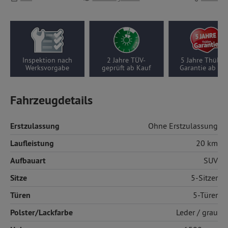
Inspektion nach
2 Jahre TÜV-
5 Jahre Thüllen-
Werksvorgabe
geprüft ab Kauf
Garantie ab Kauf
Fahrzeugdetails
Erstzulassung
Ohne Erstzulassung
Laufleistung
20 km
Aufbauart
SUV
Sitze
5-Sitzer
Türen
5-Türer
Polster/Lackfarbe
Leder
/ grau