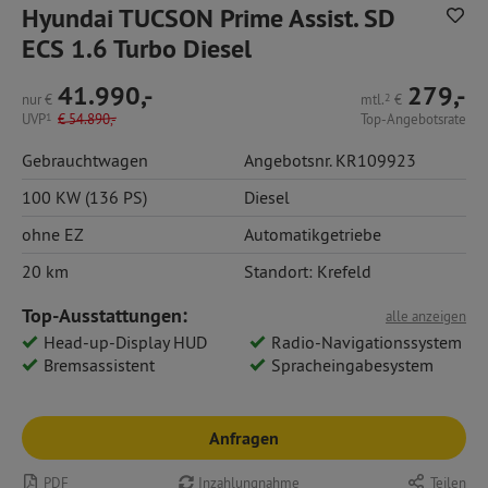
Hyundai TUCSON Prime Assist. SD
ECS 1.6 Turbo Diesel
41.990,-
279,-
nur
€
mtl.
2
€
UVP
1
€
54.890,-
Top-Angebotsrate
Gebrauchtwagen
Angebotsnr. KR109923
100 KW (136 PS)
Diesel
ohne EZ
Automatikgetriebe
20 km
Standort: Krefeld
Top-Ausstattungen:
alle anzeigen
Head-up-Display HUD
Radio-Navigationssystem
Bremsassistent
Spracheingabesystem
Anfragen
PDF
Inzahlungnahme
Teilen