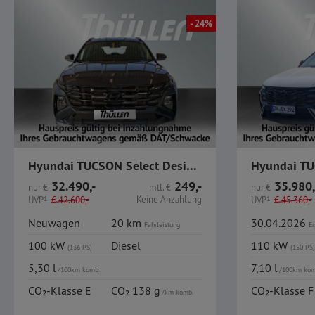
- 24%
Hyundai TUCSON Select Design-Paket 1.6 Turbo Diesel
32.490,-
249,-
35.980,
nur
€
mtl.
€
nur
€
Keine Anzahlung
UVP
1
€
42.600,-
UVP
1
€
45.360,-
Neuwagen
20 km
30.04.2026
Fahrleistung
Er
100 kW
Diesel
110 kW
(136 PS)
(150 PS)
5,30 l
7,10 l
/100km komb.
/100km kom
CO₂-Klasse E
CO₂ 138 g
CO₂-Klasse F
/km komb.