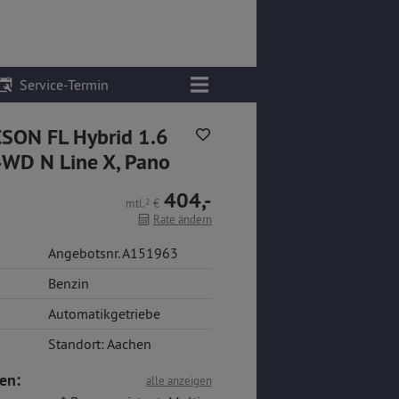
Service-Termin
SON FL Hybrid 1.6
4WD N Line X, Pano
404,-
mtl.
2
€
Rate ändern
Angebotsnr. A151963
Benzin
Automatikgetriebe
Standort: Aachen
en:
alle anzeigen