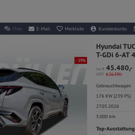
Chat
E-Mail
Merkliste
Kundenkonto
Hyundai TUC
T-GDi 6-AT 
- 19%
45.480,-
nur
€
UVP
1
€
56.330,-
Gebrauchtwagen
176 KW (239 PS)
27.05.2026
5.000 km
Top-Ausstattung