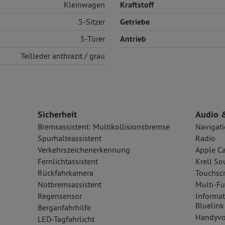
Kleinwagen
Kraftstoff
5-Sitzer
Getriebe
5-Türer
Antrieb
Teilleder
anthrazit / grau
Sicherheit
Audio 
Bremsassistent: Multikollisionsbremse
Navigat
Spurhalteassistent
Radio
Verkehrszeichenerkennung
Apple Ca
Fernlichtassistent
Krell S
Rückfahrkamera
Touchsc
Notbremsassistent
Multi-Fu
Regensensor
Informat
Bluelink
Berganfahrhilfe
Handyvo
LED-Tagfahrlicht