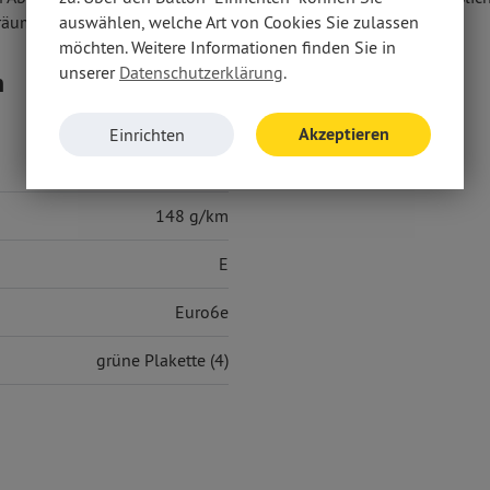
räumen anbieten.
auswählen, welche Art von Cookies Sie zulassen
möchten. Weitere Informationen finden Sie in
unserer
Datenschutzerklärung
.
n
Akzeptieren
Einrichten
6,50 l/100 km
148 g/km
E
Euro6e
grüne Plakette (4)