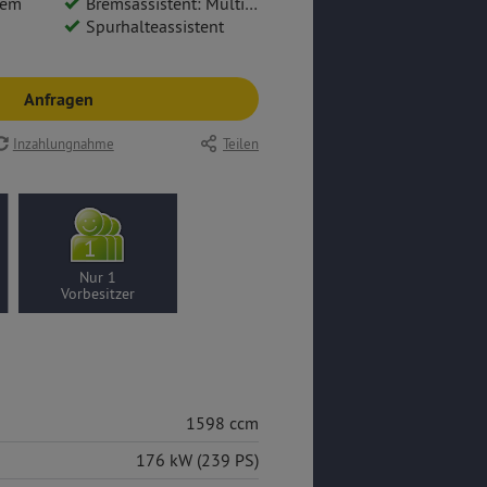
tem
Bremsassistent: Multikollisionsbremse
Spurhalteassistent
Anfragen
Inzahlungnahme
Teilen
Nur 1
Vorbesitzer
1598 ccm
176 kW (239 PS)