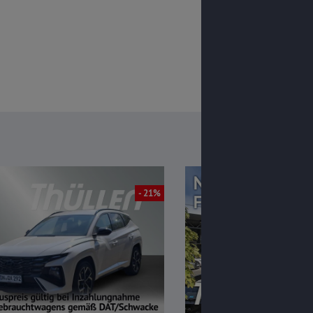
- 21%