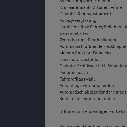
Sitzheizung vorn u. hinten
Klimaautomatik, 2 Zonen: vorne
Digitales Kombiinstrument
Privacy-Verglasung
Lordosenstütze Fahrer/Beifahrer el
Getränkehalter
Zentralver. mit Fernbedienung
Automatisch öffnende Heckklappe
Memoryfunktion Fahrersitz
Lenksäule verstellbar
Digitaler Schlüssel: inkl. Smart Key
Panoramadach
Fahrprofilauswahl
Armauflage vorn und hinten
Automatisch abblendender Innens
Kopfstützen vorn und hinten
Irrtümer und Änderungen vorbehalt
Wir weisen darauf hin, dass wir de