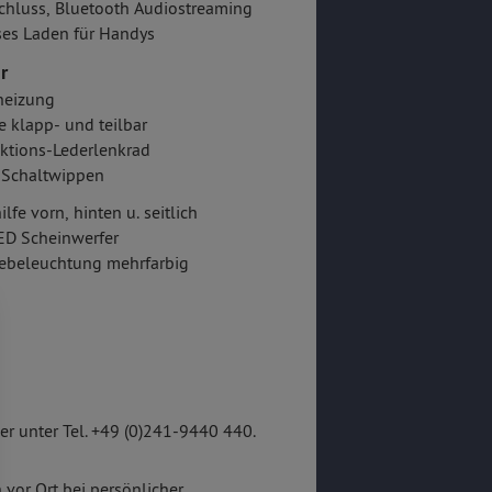
hluss, Bluetooth Audiostreaming
es Laden für Handys
r
heizung
e klapp- und teilbar
ktions-Lederlenkrad
-Schaltwippen
lfe vorn, hinten u. seitlich
ED Scheinwerfer
ebeleuchtung mehrfarbig
r unter Tel. +49 (0)241-9440 440.
 vor Ort bei persönlicher