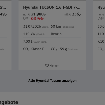
Hyundai Tucson 1.6 N Line Krell R.Kamera CarPlay Sitzheiz.
Hyundai TUCSON 1.6 T-GDI 7-DCT 2WD Trend
49,-
31.980,-
256,-
nur
€
mtl.
€
nur
€
UVP
1
€
43.960,-
UVP
1
31.07.2026
50 km
30.
Erstzul.
Fahrleistung
110 kW
Benzin
110
(150 PS)
7,00 l
7,10
/100km komb.
CO₂-Klasse F
CO₂ 159 g
CO₂-
omb.
/km komb.
Merken
Alle Hyundai Tucson anzeigen
ngebote