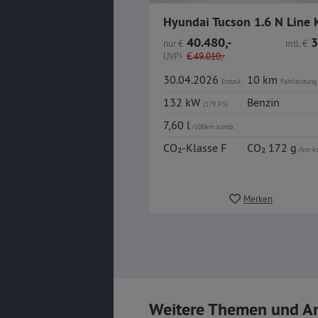
40.480,-
3
nur
€
mtl.
€
UVP
1
€
49.010,-
30.04.2026
10 km
Erstzul.
Fahrleistung
132 kW
Benzin
(179 PS)
7,60 l
/100km komb.
CO₂-Klasse F
CO₂ 172 g
/km k
Merken
Weitere Themen und A