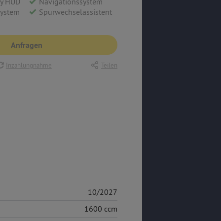
ay HUD
Navigationssystem
system
Spurwechselassistent
Anfragen
Inzahlungnahme
Teilen
10/2027
1600 ccm