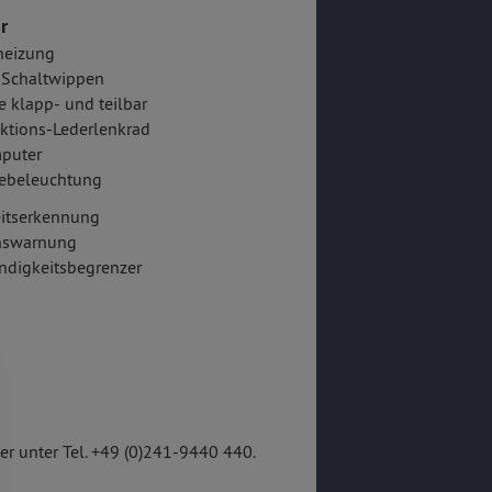
r
heizung
-Schaltwippen
e klapp- und teilbar
ktions-Lederlenkrad
puter
ebeleuchtung
itserkennung
onswarnung
ndigkeitsbegrenzer
r unter Tel. +49 (0)241-9440 440.