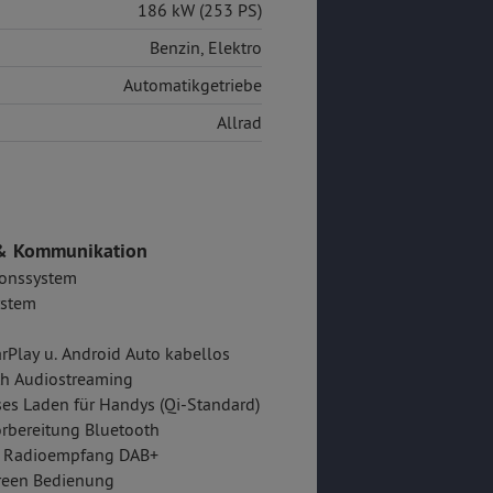
186 kW (253 PS)
Benzin
,
Elektro
Automatikgetriebe
Allrad
& Kommunikation
ionssystem
stem
rPlay u. Android Auto kabellos
th Audiostreaming
es Laden für Handys (Qi-Standard)
rbereitung Bluetooth
er Radioempfang DAB+
reen Bedienung