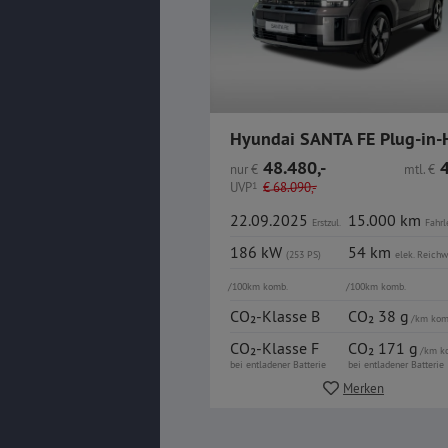
48.480,-
4
nur
€
mtl.
€
UVP
1
€
68.090,-
22.09.2025
15.000 km
Erstzul.
Fahrl
186 kW
54 km
(253 PS)
elek.
Reichw
/100km komb.
/100km komb.
CO₂-Klasse B
CO₂ 38 g
/km kom
CO₂-Klasse F
CO₂ 171 g
/km k
bei entladener Batterie
bei entladener Batterie
Merken