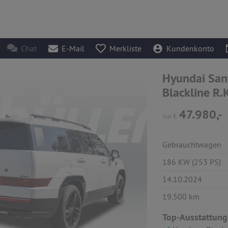
Chat
E-Mail
Merkliste
Kundenkonto
Hyundai San
Blackline R
47.980,-
nur
€
Gebrauchtwagen
186 KW (253 PS)
14.10.2024
19.500 km
Top-Ausstattung