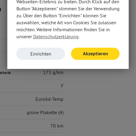
Webseiten-Erlebnis zu bieten. Durch Klick auf den
n
Button "Akzeptieren" stimmen Sie der Verwendung
zu. Über den Button "Einrichten" können Sie
auswählen, welche Art von Cookies Sie zulassen
möchten. Weitere Informationen finden Sie in
unserer
Datenschutzerklärung
.
38 g/km
Akzeptieren
Einrichten
B
171 g/km
atterie
F
Euro6d-Temp
grüne Plakette (4)
70 km