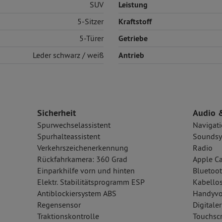
SUV
Leistung
5-Sitzer
Kraftstoff
5-Türer
Getriebe
Leder
schwarz / weiß
Antrieb
Sicherheit
Audio 
Spurwechselassistent
Navigat
Spurhalteassistent
Soundsy
Verkehrszeichenerkennung
Radio
Rückfahrkamera: 360 Grad
Apple Ca
Einparkhilfe vorn und hinten
Bluetoo
Elektr. Stabilitätsprogramm ESP
Kabellos
Antiblockiersystem ABS
Handyvo
Regensensor
Digital
Traktionskontrolle
Touchsc