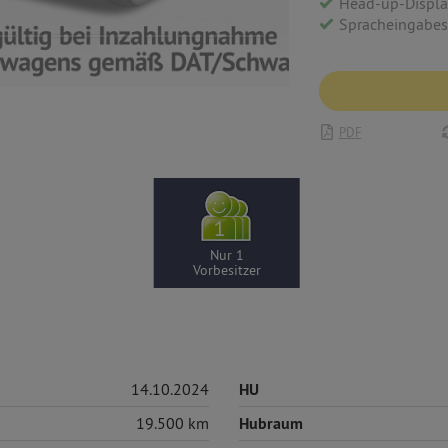
Head-up-Displ
Spracheingabe
PDF
Nur 1
Vorbesitzer
14.10.2024
HU
19.500 km
Hubraum