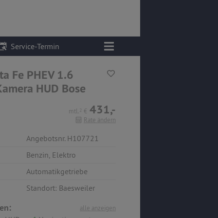
Service-Termin
ta Fe PHEV 1.6
.Kamera HUD Bose
431,-
mtl.
2
€
Rate ändern
Angebotsnr. H107721
Benzin
,
Elektro
Automatikgetriebe
Standort: Baesweiler
en:
alle anzeigen