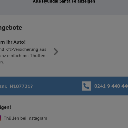
Alle Hyundai Santa Fe anzeigen
ngebote
rn Ihr Auto!
nd Kfz-Versicherung aus
anz einfach mit Thüllen
n.
0241 9 440 44
snr. H107721
?
olgen!
Thüllen bei Instagram