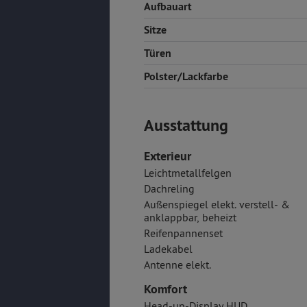
Aufbauart
Sitze
Türen
Polster/Lackfarbe
Ausstattung
Exterieur
Leichtmetallfelgen
Dachreling
Außenspiegel elekt. verstell- &
anklappbar, beheizt
Reifenpannenset
Ladekabel
Antenne elekt.
Komfort
Head-up-Display HUD