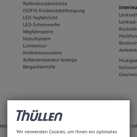
Reifendruckkontrolle
Interieu
ISOFIX Kindersitzbefestigung
Lenkrad
LED-Tagfahrlicht
Lenkrad
LED-Scheinwerfer
Rücksitz
Wegfahrsperre
Multifun
Notrufsystem
Bordcom
Lichtsensor
Ambient
Notbremsassistent
Außentemperatur Anzeige
Müdigke
Berganfahrhilfe
Kollisi
Geschwi
C
en. Weitere Informationen erhalten Sie unter www.thuellen.de ode
Wir verwenden Cookies, um Ihnen ein optimales