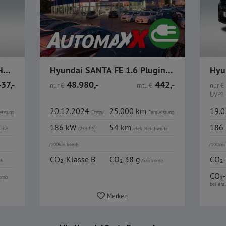
Hyundai SANTA FE Plug-in-Hybrid 1.6 T-GDi 6-AT 4WD Signatu
Hyundai SANTA FE 1.6 Plugin-Hybrid 4WD Signature
37,-
48.980,-
442,-
nur
€
mtl.
€
nur
€
UVP
1
20.12.2024
25.000 km
19.
eistung
Erstzul.
Fahrleistung
186 kW
54 km
186
eite
(253 PS)
elek.
Reichweite
/100km komb.
/100km
CO₂-Klasse B
CO₂ 38 g
CO₂-
b.
/km komb.
CO₂-
omb.
bei ent
Merken