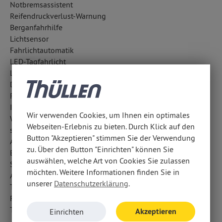
Notbremsassistent
Reifendruckverlust-Warnung
Berganfahrhilfe
Lichtsensor
Fahrlichtautomatik
LED-Tagfahrlicht
LED-Scheinwerfer
Diebstahlwarnanlage
Regensensor
ISOFIX Kindersitzbefestigung
Wir verwenden Cookies, um Ihnen ein optimales
Wegfahrsperre
Webseiten-Erlebnis zu bieten. Durch Klick auf den
selbstlenkende Einparkhilfe
Button "Akzeptieren" stimmen Sie der Verwendung
Außentemperatur Anzeige
zu. Über den Button "Einrichten" können Sie
Bergabfahrhilfe
auswählen, welche Art von Cookies Sie zulassen
Surround-Kamerasystem
möchten. Weitere Informationen finden Sie in
Aufmerksamkeitsassistent
unserer
Datenschutzerklärung
.
Traktionskontrolle
Fahrerassistenzpaket: Ausweich-Assistent
Totwinkel-Assistent
Akzeptieren
Einrichten