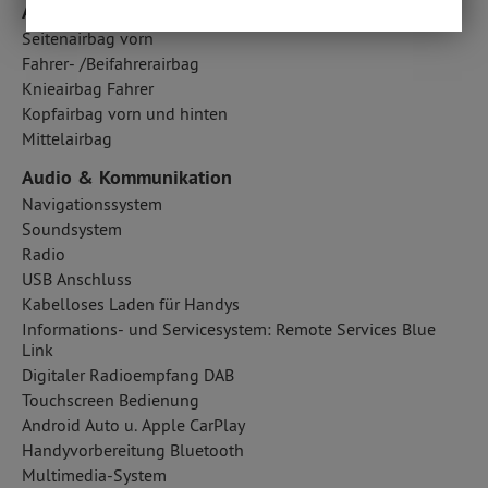
Airbags
Seitenairbag vorn
Fahrer- /Beifahrerairbag
Knieairbag Fahrer
Kopfairbag vorn und hinten
Mittelairbag
Audio & Kommunikation
Navigationssystem
Soundsystem
Radio
USB Anschluss
Kabelloses Laden für Handys
Informations- und Servicesystem: Remote Services Blue
Link
Digitaler Radioempfang DAB
Touchscreen Bedienung
Android Auto u. Apple CarPlay
Handyvorbereitung Bluetooth
Multimedia-System