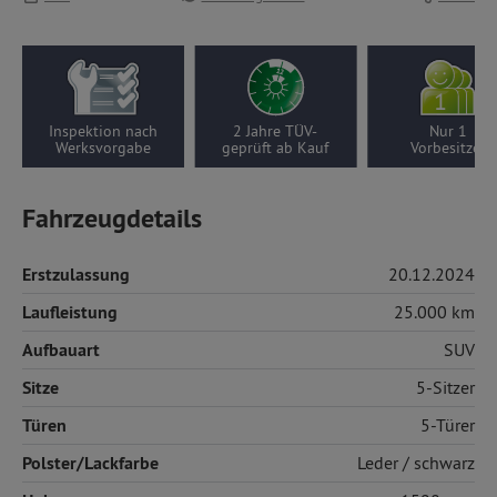
Inspektion nach
2 Jahre TÜV-
Nur 1
Werksvorgabe
geprüft ab Kauf
Vorbesitzer
Fahrzeugdetails
Erstzulassung
20.12.2024
Laufleistung
25.000 km
Aufbauart
SUV
Sitze
5-Sitzer
Türen
5-Türer
Polster/Lackfarbe
Leder
/ schwarz