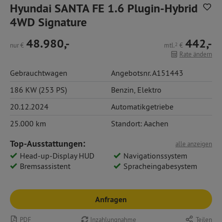
Hyundai SANTA FE 1.6 Plugin-Hybrid
4WD Signature
48.980,-
442,-
nur
€
mtl.
2
€
Rate ändern
Gebrauchtwagen
Angebotsnr. A151443
186 KW (253 PS)
Benzin
,
Elektro
20.12.2024
Automatikgetriebe
25.000 km
Standort: Aachen
Top-Ausstattungen:
alle anzeigen
Head-up-Display HUD
Navigationssystem
Bremsassistent
Spracheingabesystem
Anfragen
PDF
Inzahlungnahme
Teilen