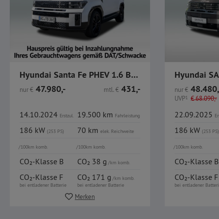
Hyundai Santa Fe PHEV 1.6 Blackline R.Kamera HUD Bose
47.980,-
431,-
48.480,
nur
€
mtl.
€
nur
€
UVP
1
€
68.090,-
14.10.2024
19.500 km
22.09.2025
Erstzul.
Fahrleistung
Er
186 kW
70 km
186 kW
(253 PS)
elek.
Reichweite
(253 PS)
/100km komb.
/100km komb.
/100km komb.
CO₂-Klasse B
CO₂ 38 g
CO₂-Klasse B
/km komb.
CO₂-Klasse F
CO₂ 171 g
CO₂-Klasse F
/km komb.
bei entladener Batterie
bei entladener Batterie
bei entladener Batter
Merken