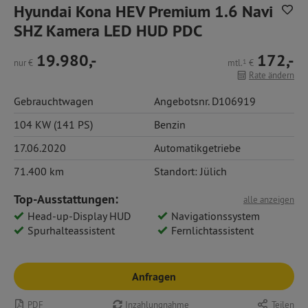
Hyundai Kona HEV Premium 1.6 Navi
SHZ Kamera LED HUD PDC
19.980,-
172,-
nur
€
mtl.
1
€
Rate ändern
Gebrauchtwagen
Angebotsnr. D106919
104 KW (141 PS)
Benzin
17.06.2020
Automatikgetriebe
71.400 km
Standort: Jülich
Top-Ausstattungen:
alle anzeigen
Head-up-Display HUD
Navigationssystem
Spurhalteassistent
Fernlichtassistent
Anfragen
PDF
Inzahlungnahme
Teilen