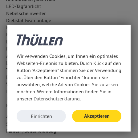
LED-Tagfahrlicht
Nebelscheinwerfer
Diebstahlwarnanlage
Reifendruckkontrolle
Fahrlichtautomatik
Lichtsensor
Regensensor
Außentemperatur Anzeige
Wir verwenden Cookies, um Ihnen ein optimales
LED-Scheinwerfer
Webseiten-Erlebnis zu bieten. Durch Klick auf den
Traktionskontrolle
Button "Akzeptieren" stimmen Sie der Verwendung
Elektronisches Bremssystem EBS
zu. Über den Button "Einrichten" können Sie
Wegfahrsperre
auswählen, welche Art von Cookies Sie zulassen
ISOFIX Kindersitzbefestigung
möchten. Weitere Informationen finden Sie in
Totwinkel-Assistent
unserer
Datenschutzerklärung
.
Berganfahrassistent
Akzeptieren
Airbags
Einrichten
Seitenairbag vorn
Fahrer- /Beifahrerairbag