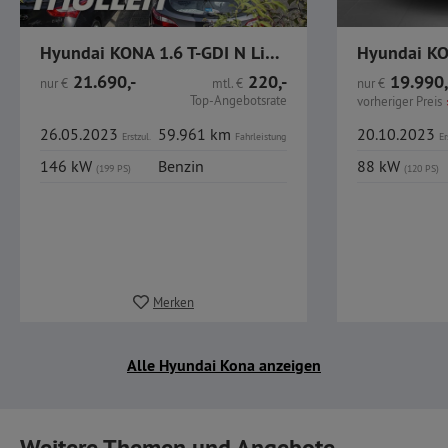
Hyundai KONA 1.6 T-GDI N Line Automatik 2WD AssistenzP SD
21.690,-
220,-
19.990,
nur
€
mtl.
€
nur
€
Top-Angebotsrate
vorheriger Preis
26.05.2023
59.961 km
20.10.2023
Erstzul.
Fahrleistung
Er
146 kW
Benzin
88 kW
(199 PS)
(120 PS)
Merken
Alle Hyundai Kona anzeigen
Weitere Themen und Angebote