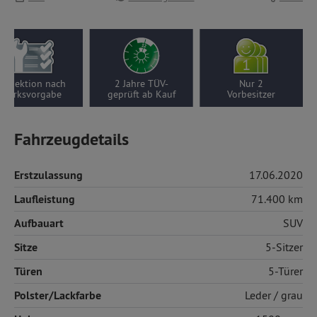
Inspektion nach
2 Jahre TÜV-
Nur 2
Werksvorgabe
geprüft ab Kauf
Vorbesitzer
Fahrzeugdetails
Erstzulassung
17.06.2020
Laufleistung
71.400 km
Aufbauart
SUV
Sitze
5-Sitzer
Türen
5-Türer
Polster/Lackfarbe
Leder
/ grau