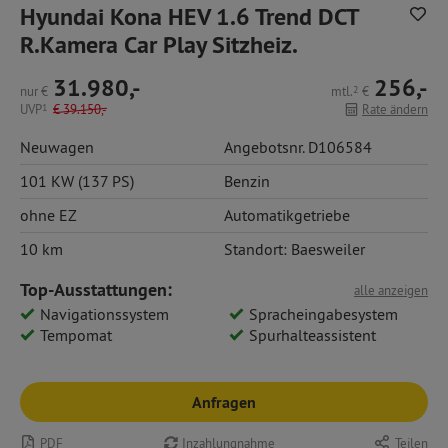
Hyundai Kona HEV 1.6 Trend DCT
R.Kamera Car Play Sitzheiz.
31.980,-
256,-
nur
€
mtl.
2
€
UVP
1
€
39.150,-
Rate ändern
Neuwagen
Angebotsnr. D106584
101 KW (137 PS)
Benzin
ohne EZ
Automatikgetriebe
10 km
Standort: Baesweiler
Top-Ausstattungen:
alle anzeigen
Navigationssystem
Spracheingabesystem
Tempomat
Spurhalteassistent
Anfragen
PDF
Inzahlungnahme
Teilen