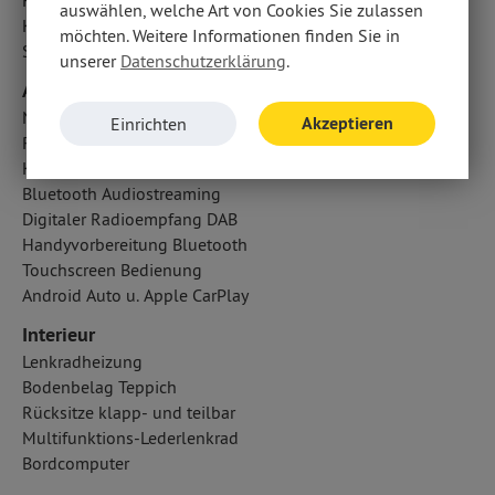
Fahrer- /Beifahrerairbag
auswählen, welche Art von Cookies Sie zulassen
Kopfairbag vorn
möchten. Weitere Informationen finden Sie in
Seitenairbag vorn
unserer
Datenschutzerklärung
.
Audio & Kommunikation
Navigationssystem
Akzeptieren
Einrichten
Radio
Kabelloses Laden für Handys (Qi-Standard)
Bluetooth Audiostreaming
Digitaler Radioempfang DAB
Handyvorbereitung Bluetooth
Touchscreen Bedienung
Android Auto u. Apple CarPlay
Interieur
Lenkradheizung
Bodenbelag Teppich
Rücksitze klapp- und teilbar
Multifunktions-Lederlenkrad
Bordcomputer