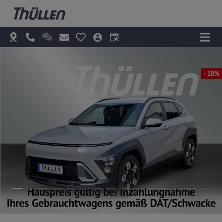
- 18%