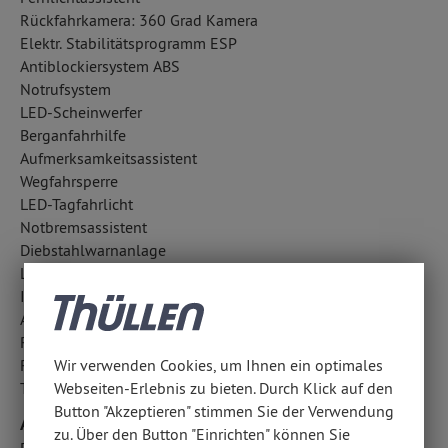
Rückfahrkamera: 360 Grad Kamera
Elektr. Stabilitätsprogramm ESP
Antiblockiersystem ABS
Notrufsystem
LED-Scheinwerfer
Berganfahrhilfe
Aufmerksamkeitsassistent
Wegfahrsperre
LED-Tagfahrlicht
Notbremsassistent
Diebstahlwarnanlage
Lichtsensor
ISOFIX Kindersitzbefestigung
Außentemperatur Anzeige
Reifendruckkontrolle
Wir verwenden Cookies, um Ihnen ein optimales
Regensensor
Webseiten-Erlebnis zu bieten. Durch Klick auf den
Traktionskontrolle
Button "Akzeptieren" stimmen Sie der Verwendung
Airbags
zu. Über den Button "Einrichten" können Sie