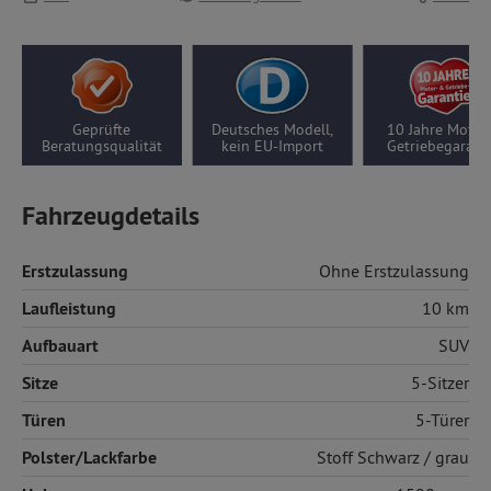
fte
Deutsches Modell,
10 Jahre Motor-/
5 Jahr
qualität
kein EU-Import
Getriebegarantie
Ga
Fahrzeugdetails
Erstzulassung
Ohne Erstzulassung
Laufleistung
10 km
Aufbauart
SUV
Sitze
5-Sitzer
Türen
5-Türer
Polster/Lackfarbe
Stoff
Schwarz / grau