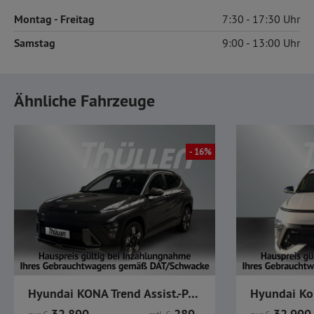
Montag
- Freitag
7:30
17:30
Samstag
9:00
13:00
Ähnliche Fahrzeuge
- 16%
Hyundai KONA Trend Assist.-Pak. el. Heckkl. 1.6 HYBRID
32.890,-
289,-
32.990,