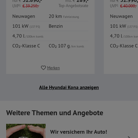
nur
€
mtl.
€
nur
€
Top-Angebotsrate
UVP
1
€
39.250,-
UVP
1
€
40.000,-
Neuwagen
20 km
Neuwagen
Fahrleistung
101 kW
Benzin
101 kW
(137 PS)
(137 PS)
4,70 l
4,70 l
/100km komb.
/100km ko
CO₂-Klasse C
CO₂ 107 g
CO₂-Klasse C
/km komb.
Merken
Alle Hyundai Kona anzeigen
Weitere Themen und Angebote
Wir versichern Ihr Auto!