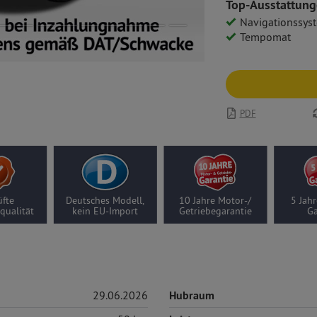
Top-Ausstattung
Navigationssys
Tempomat
PDF
fte
Deutsches Modell,
10 Jahre Motor-/
5 Jahr
qualität
kein EU-Import
Getriebegarantie
Ga
29.06.2026
Hubraum