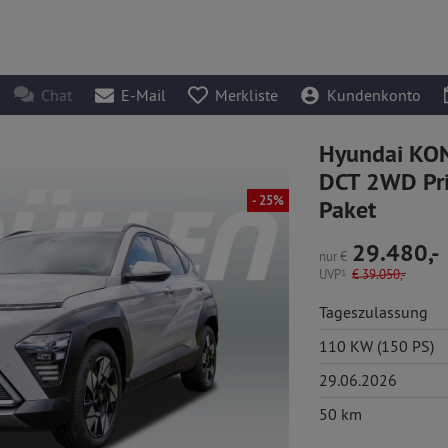
Chat
E-Mail
Merkliste
Kundenkonto
Hyundai KON
DCT 2WD Pri
- 25%
Paket
29.480,-
nur
€
UVP
1
€
39.050,-
Tageszulassung
110 KW (150 PS)
29.06.2026
50 km