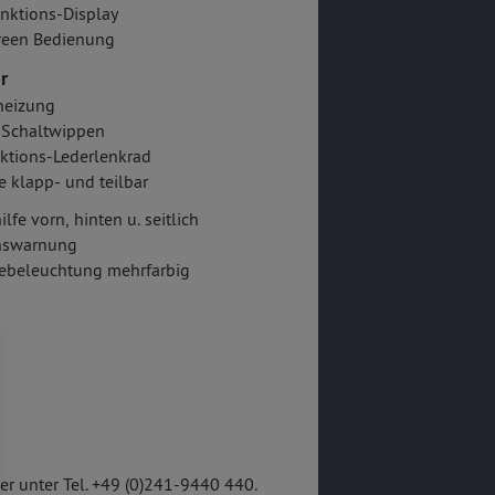
nktions-Display
reen Bedienung
r
heizung
-Schaltwippen
ktions-Lederlenkrad
e klapp- und teilbar
lfe vorn, hinten u. seitlich
onswarnung
ebeleuchtung mehrfarbig
r unter Tel. +49 (0)241-9440 440.