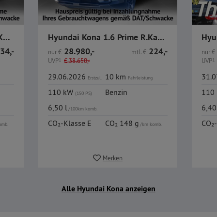
Hyundai Kona 1.6 N Line R.Kamera Car Play Elekt. Heckklap.
Hyundai Kona 1.6 Prime R.Kamera CarPlay Bose Panoramadach
34,-
28.980,-
224,-
nur
€
mtl.
€
nur
€
UVP
1
€
38.650,-
UVP
1
29.06.2026
10 km
31.
Erstzul.
Fahrleistung
110 kW
Benzin
110
(150 PS)
6,50 l
6,40
/100km komb.
CO₂-Klasse E
CO₂ 148 g
CO₂-
omb.
/km komb.
Merken
Alle Hyundai Kona anzeigen