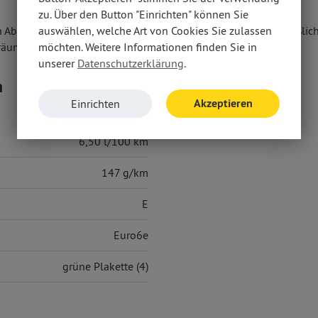
zu. Über den Button "Einrichten" können Sie
n Abschluss eines Kaufvertrages zu diesem Angebot ausschließlich
auswählen, welche Art von Cookies Sie zulassen
räumen anbieten.
möchten. Weitere Informationen finden Sie in
unserer
Datenschutzerklärung
.
n
Akzeptieren
Einrichten
6,50 l/100 km
147 g/km
E
Euro6e
grüne Plakette (4)