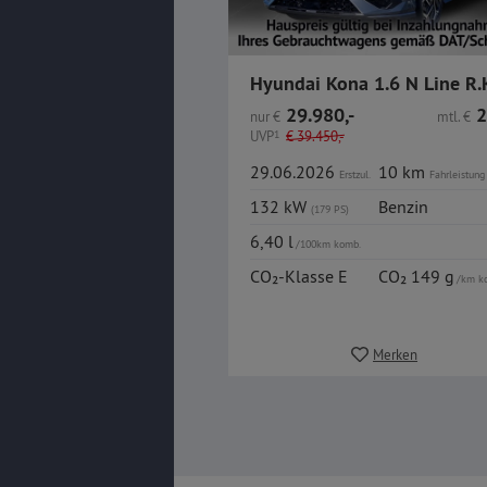
29.980,-
2
nur
€
mtl.
€
UVP
1
€
39.450,-
29.06.2026
10 km
Erstzul.
Fahrleistung
132 kW
Benzin
(179 PS)
6,40 l
/100km komb.
CO₂-Klasse E
CO₂ 149 g
/km k
Merken