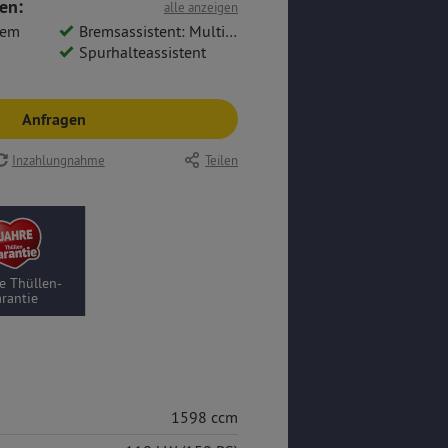
en:
alle anzeigen
tem
Bremsassistent: Multikollisionsbremse
Spurhalteassistent
Anfragen
Inzahlungnahme
Teilen
e Thüllen-
rantie
1598 ccm