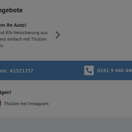
ngebote
rn Ihr Auto!
nd Kfz-Versicherung aus
anz einfach mit Thüllen
n.
0241 9 440 44
snr. A152125
?
olgen!
Thüllen bei Instagram