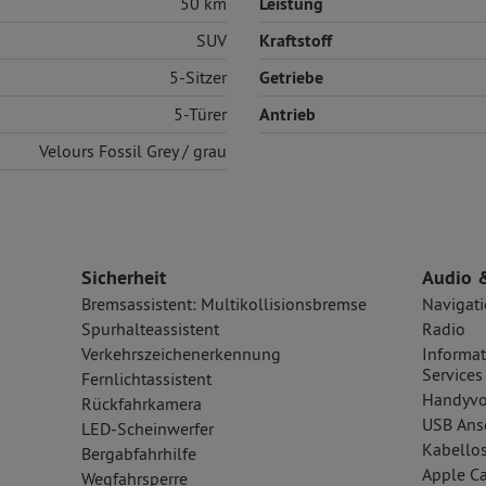
50 km
Leistung
SUV
Kraftstoff
5-Sitzer
Getriebe
5-Türer
Antrieb
Velours
Fossil Grey / grau
Sicherheit
Audio 
Bremsassistent: Multikollisionsbremse
Navigat
Spurhalteassistent
Radio
Verkehrszeichenerkennung
Informat
Services
Fernlichtassistent
Handyvo
Rückfahrkamera
USB Ansc
LED-Scheinwerfer
Kabellos
Bergabfahrhilfe
Apple Ca
Wegfahrsperre