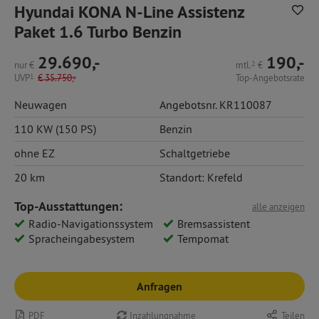
Hyundai KONA N-Line Assistenz
Paket 1.6 Turbo Benzin
29.690,-
190,-
nur
€
mtl.
2
€
UVP
1
€
35.750,-
Top-Angebotsrate
Neuwagen
Angebotsnr. KR110087
110 KW (150 PS)
Benzin
ohne EZ
Schaltgetriebe
20 km
Standort: Krefeld
Top-Ausstattungen:
alle anzeigen
Radio-Navigationssystem
Bremsassistent
Spracheingabesystem
Tempomat
Anfragen
PDF
Inzahlungnahme
Teilen