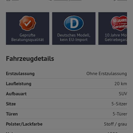
Deutsches Modell,
10 Jahre Motor-/
5 Jahre Thül
ät
kein EU-Import
Getriebegarantie
Garantie
Fahrzeugdetails
Erstzulassung
Ohne Erstzulassung
Laufleistung
20 km
Aufbauart
SUV
Sitze
5-Sitzer
Türen
5-Türer
Polster/Lackfarbe
Stoff
/ grau