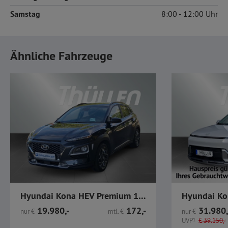
Samstag
8:00
12:00
Ähnliche Fahrzeuge
Hyundai Kona HEV Premium 1.6 Navi SHZ Kamera LED HUD PDC
19.980,-
172,-
31.980,
nur
€
mtl.
€
nur
€
UVP
1
€
39.150,-