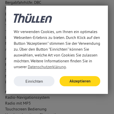
Bergabfahrhilfe: DBC
Notrufsystem
Fahrerassistenzpaket
LED-Tagfahrlicht
Traktionskontrolle
Wir verwenden Cookies, um Ihnen ein optimales
Totwinkel-Assistent
Webseiten-Erlebnis zu bieten. Durch Klick auf den
LED-Scheinwerfer
Button "Akzeptieren" stimmen Sie der Verwendung
Notbremsassistent
zu. Über den Button "Einrichten" können Sie
Aufmerksamkeitsassistent
auswählen, welche Art von Cookies Sie zulassen
Airbags
möchten. Weitere Informationen finden Sie in
Fondairbags: Vorhangairbags
unserer
Datenschutzerklärung
.
Seitenairbag vorn
Mittelairbag
Akzeptieren
Einrichten
Fahrer- /Beifahrerairbag
Audio & Kommunikation
Radio-Navigationssystem
Radio mit MP3
Touchscreen Bedienung