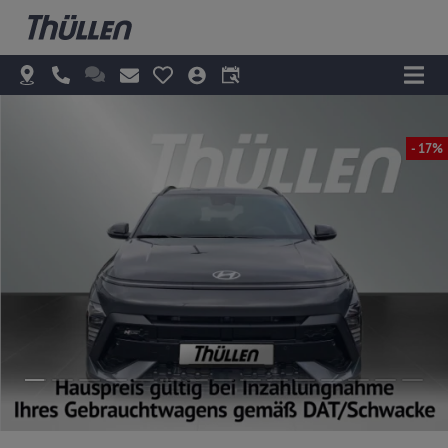
- 17%