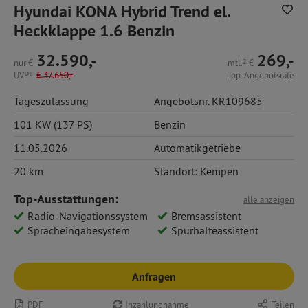
Hyundai KONA Hybrid Trend el.
Heckklappe 1.6 Benzin
32.590,-
269,-
nur
€
mtl.
2
€
UVP
1
€
37.650,-
Top-Angebotsrate
Tageszulassung
Angebotsnr. KR109685
101 KW (137 PS)
Benzin
11.05.2026
Automatikgetriebe
20 km
Standort: Kempen
Top-Ausstattungen:
alle anzeigen
Radio-Navigationssystem
Bremsassistent
Spracheingabesystem
Spurhalteassistent
Anfragen
PDF
Inzahlungnahme
Teilen