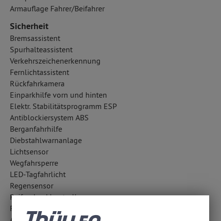
Armauflage Fahrer/Beifahrer
Sicherheit
Bremsassistent
Spurhalteassistent
Verkehrszeichenerkennung
Fernlichtassistent
Rückfahrkamera
Einparkhilfe vorn und hinten
Elektr. Stabilitätsprogramm ESP
Antiblockiersystem ABS
Berganfahrhilfe
Diebstahlwarnanlage
Lichtsensor
Wegfahrsperre
LED-Tagfahrlicht
Regensensor
Reifendruckkontrolle
Fahrlichtautomatik
Außentemperatur Anzeige