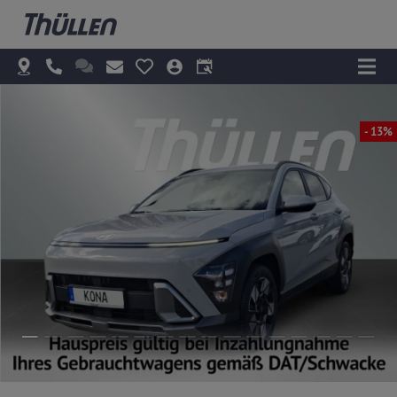
- 13%