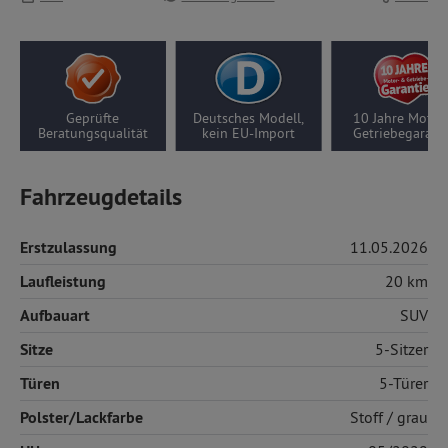
Deutsches Modell,
10 Jahre Motor-/
5 Jahre Thül
ät
kein EU-Import
Getriebegarantie
Garantie
Fahrzeugdetails
Erstzulassung
11.05.2026
Laufleistung
20 km
Aufbauart
SUV
Sitze
5-Sitzer
Türen
5-Türer
Polster/Lackfarbe
Stoff
/ grau