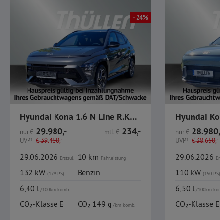
- 24%
Hyundai Kona 1.6 N Line R.Kamera Car Play Elekt. Heckklap.
29.980,-
234,-
28.980,
nur
€
mtl.
€
nur
€
UVP
1
€
39.450,-
UVP
1
€
38.650,-
29.06.2026
10 km
29.06.2026
Erstzul.
Fahrleistung
Er
132 kW
Benzin
110 kW
(179 PS)
(150 PS)
6,40 l
6,50 l
/100km komb.
/100km ko
CO₂-Klasse E
CO₂ 149 g
CO₂-Klasse E
/km komb.