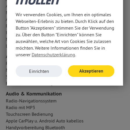
Akustischer Umfeldschutz
Notrufsystem
Wir verwenden Cookies, um Ihnen ein optimales
Aufmerksamkeitsassistent
Webseiten-Erlebnis zu bieten. Durch Klick auf den
Fußgängerschutzsystem
Button "Akzeptieren" stimmen Sie der Verwendung
ISOFIX Kindersitzbefestigung
zu. Über den Button "Einrichten" können Sie
Notbremsassistent
auswählen, welche Art von Cookies Sie zulassen
LED-Scheinwerfer
möchten. Weitere Informationen finden Sie in
unserer
Datenschutzerklärung
.
Airbags
Fondairbags
Mittelairbag
Akzeptieren
Einrichten
Seitenairbag vorn
Fahrer- /Beifahrerairbag
Audio & Kommunikation
Radio-Navigationssystem
Radio mit MP3
Touchscreen Bedienung
Apple CarPlay u. Android Auto kabellos
Handyvorbereitung Bluetooth