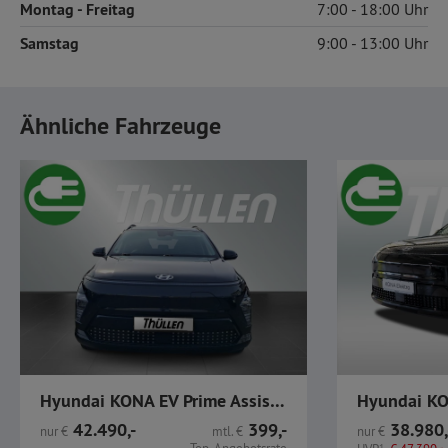
Montag
- Freitag
7:00
18:00
Samstag
9:00
13:00
Ähnliche Fahrzeuge
Hyundai KONA EV Prime Assist.-Paket 65,4 kWh Batterie
42.490,-
399,-
38.980,
nur
€
mtl.
€
nur
€
1