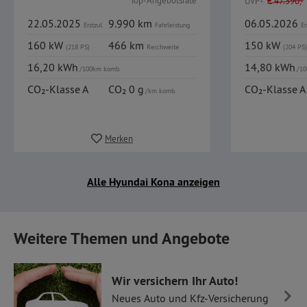
Top-Angebotsrate
UVP
€
47.390,-
22.05.2025
9.990 km
06.05.2026
Erstzul.
Fahrleistung
Er
160 kW
466 km
150 kW
(218 PS)
Reichweite
(204 PS)
16,20 kWh
14,80 kWh
/100km komb.
/10
CO₂-Klasse A
CO₂ 0 g
CO₂-Klasse A
/km komb.
Merken
Alle Hyundai Kona anzeigen
Weitere Themen und Angebote
Wir versichern Ihr Auto!
Neues Auto und Kfz-Versicherung