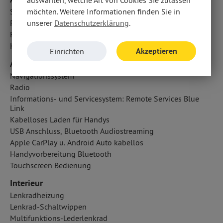
möchten. Weitere Informationen finden Sie in
Seitenairbag vorn
unserer
Datenschutzerklärung
.
Fahrer- /Beifahrerairbag
Fondairbags
Kopfairbag vorn
Akzeptieren
Einrichten
Audio & Kommunikation
Navigationssystem
Radio
Informations- und Servicesystem: Remote Services Blue
Link
Kabelloses Laden für Handys
USB Anschluss, Bluetooth Audiostreaming
Apple CarPlay u. Android Auto kabellos
Handyvorbereitung Bluetooth
Touchscreen Bedienung
Interieur
Lenkradheizung
Lenkrad-Schaltwippen
Multifunktions-Lederlenkrad