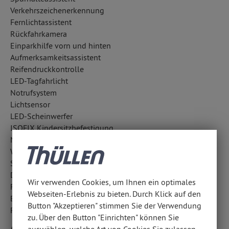
Verkehrszeichenerkennung
Fernlichtassistent
Rückfahrkamera
Einparkhilfe vorn und hinten
Aufmerksamkeitsassistent
Reifendruckkontrolle
LED-Tagfahrlicht
Notrufsystem
Lichtsensor
LED-Scheinwerfer
ISOFIX Kindersitzbefestigung
Notbremsassistent
Wegfahrsperre
Surround-Kamerasystem
Diebstahlwarnanlage
Wir verwenden Cookies, um Ihnen ein optimales
Fahrlichtautomatik
Webseiten-Erlebnis zu bieten. Durch Klick auf den
Berganfahrhilfe
Button "Akzeptieren" stimmen Sie der Verwendung
Regensensor
zu. Über den Button "Einrichten" können Sie
Airbags
auswählen, welche Art von Cookies Sie zulassen