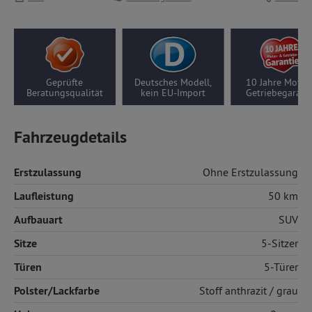
eprüfte
Deutsches Modell,
10 Jahre Motor-/
5 
ngsqualität
kein EU-Import
Getriebegarantie
Fahrzeugdetails
Erstzulassung
Ohne Erstzulassung
Laufleistung
50 km
Aufbauart
SUV
Sitze
5-Sitzer
Türen
5-Türer
Polster/Lackfarbe
Stoff
anthrazit / grau