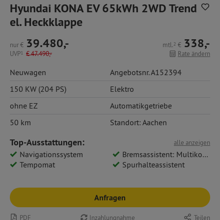
Hyundai KONA EV 65kWh 2WD Trend
el. Heckklappe
39.480,-
338,-
nur
€
mtl.
2
€
UVP
1
€
47.490,-
Rate ändern
Neuwagen
Angebotsnr. A152394
150 KW (204 PS)
Elektro
ohne EZ
Automatikgetriebe
50 km
Standort: Aachen
Top-Ausstattungen:
alle anzeigen
Navigationssystem
Bremsassistent: Multikollisionsbremse
Tempomat
Spurhalteassistent
Anfragen
PDF
Inzahlungnahme
Teilen