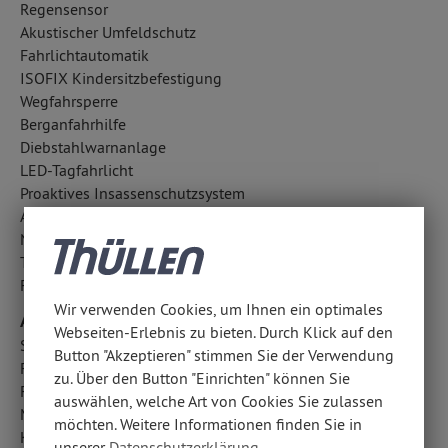
Regensensor
Akustischer Umfeldschutz
Fahrlichtautomatik
ISOFIX Kindersitzbefestigung
Wegfahrsperre
Berganfahrhilfe
Diebstahlwarnanlage
LED-Tagfahrlicht
Proaktives Insassenschutzsystem
Aufmerksamkeitsassistent
Notbremsassistent
Totwinkel-Assistent
Fußgängerschutzsystem
Wir verwenden Cookies, um Ihnen ein optimales
Airbags
Webseiten-Erlebnis zu bieten. Durch Klick auf den
Seitenairbag vorn
Button "Akzeptieren" stimmen Sie der Verwendung
Fahrer- /Beifahrerairbag
zu. Über den Button "Einrichten" können Sie
Fondairbags: Vorhangairbags
auswählen, welche Art von Cookies Sie zulassen
Mittelairbag
möchten. Weitere Informationen finden Sie in
Kopfairbag vorn
unserer
Datenschutzerklärung
.