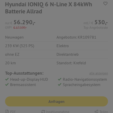
Hyundai IONIQ 6 N-Line X 84kWh
Batterie Allrad
56.290,-
530,-
nur
€
mtl.
2
€
UVP
1
€
67.100,-
Top-Angebotsrate
Neuwagen
Angebotsnr. KR109781
239 KW (325 PS)
Elektro
ohne EZ
Direktantrieb
20 km
Standort: Krefeld
Top-Ausstattungen:
alle anzeigen
Head-up-Display HUD
Radio-Navigationssystem
Bremsassistent
Spracheingabesystem
Anfragen
PDF
Inzahlungnahme
Teilen