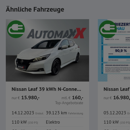
Ähnliche Fahrzeuge
Nissan Leaf 39 kWh N-Connecta WinterP Navi
15.980,-
160,-
16.980,
nur
€
mtl.
€
nur
€
Top-Angebotsrate
14.12.2023
39.123 km
05.12.2023
Erstzul.
Fahrleistung
Er
110 kW
Elektro
110 kW
(150 PS)
(150 PS)