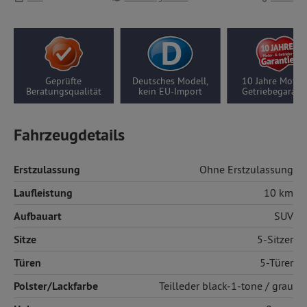
Deutsches Modell,
10 Jahre Motor-/
5 Jahre Thü
tät
kein EU-Import
Getriebegarantie
Garanti
Fahrzeugdetails
Erstzulassung
Ohne Erstzulassung
Laufleistung
10 km
Aufbauart
SUV
Sitze
5-Sitzer
Türen
5-Türer
Polster/Lackfarbe
Teilleder
black-1-tone / grau