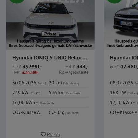
Hyundai IONIQ 5 UNIQ Relax-Paket Allrad 84 kWh
49.990,-
444,-
42.480,
nur
€
mtl.
€
nur
€
Top-Angebotsrate
UVP
1
€
65.100,-
30.06.2026
20 km
08.07.2025
Erstzul.
Fahrleistung
Ers
239 kW
546 km
168 kW
(325 PS)
Reichweite
(228 PS)
16,00 kWh
17,20 kWh
/100km komb.
/10
CO₂-Klasse A
CO₂ 0 g
CO₂-Klasse A
/km komb.
Merken