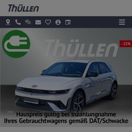
- 21%