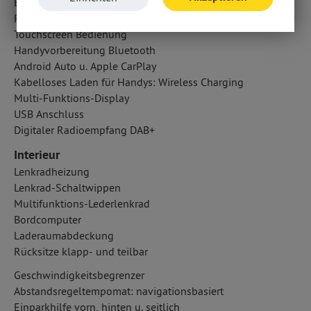
Bose Soundsystem
Radio
Touchscreen Bedienung
Handyvorbereitung Bluetooth
Android Auto u. Apple CarPlay
Kabelloses Laden für Handys: Wireless Charging
Multi-Funktions-Display
USB Anschluss
Digitaler Radioempfang DAB+
Interieur
Lenkradheizung
Lenkrad-Schaltwippen
Multifunktions-Lederlenkrad
Bordcomputer
Laderaumabdeckung
Rücksitze klapp- und teilbar
Geschwindigkeitsbegrenzer
Abstandsregeltempomat: navigationsbasiert
Einparkhilfe vorn, hinten u. seitlich