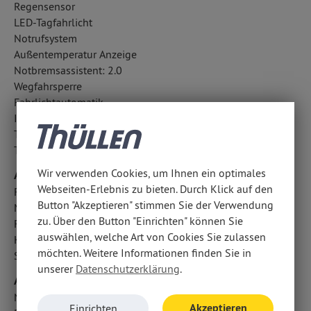
Regensensor
LED-Tagfahrlicht
Notrufsystem
Außentemperatur Anzeige
Notbremsassistent: 2.0
Wegfahrsperre
Fahrlichtautomatik
ISOFIX Kindersitzbefestigung
Totwinkel-Assistent
Traktionskontrolle
Wir verwenden Cookies, um Ihnen ein optimales
Airbags
Webseiten-Erlebnis zu bieten. Durch Klick auf den
Fahrer- /Beifahrerairbag
Button "Akzeptieren" stimmen Sie der Verwendung
Mittelairbag
zu. Über den Button "Einrichten" können Sie
Fondairbags
auswählen, welche Art von Cookies Sie zulassen
Kopfairbag vorn und hinten
möchten. Weitere Informationen finden Sie in
Seitenairbag vorn
unserer
Datenschutzerklärung
.
Audio & Kommunikation
Navigationssystem
Akzeptieren
Einrichten