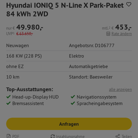
Hyundai IONIQ 5 N-Line X Park-Paket
84 kWh 2WD
49.980,-
453,-
nur
€
mtl.
2
€
UVP
1
€
63.650,-
Rate ändern
Neuwagen
Angebotsnr. D106777
168 KW (228 PS)
Elektro
ohne EZ
Automatikgetriebe
10 km
Standort: Baesweiler
Top-Ausstattungen:
alle anzeigen
Head-up-Display HUD
Navigationssystem
Bremsassistent
Spracheingabesystem
Anfragen
PDF
Inzahlungnahme
Teilen