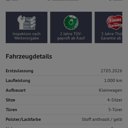
hre TÜV-
5 Jahre Thüllen-
Wenigfahrer-Auto,
ft ab Kauf
Garantie ab Kauf
1000 km pro Jahr
Fahrzeugdetails
Erstzulassung
27.05.2026
Laufleistung
1.000 km
Aufbauart
Kleinwagen
Sitze
4-Sitzer
Türen
5-Türer
Polster/Lackfarbe
Stoff
anthrazit / gelb