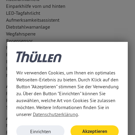
Einparkhilfe vorn und hinten
LED-Tagfahrlicht
Aufmerksamkeitsassistent
Diebstahlwarnanlage
Wegfahrsperre
Regensensor
Notrufsystem
Reifendruckkontrolle
ISOFIX Kindersitzbefestigung
Berganfahrhilfe
Wir verwenden Cookies, um Ihnen ein optimales
Notbremsassistent
Webseiten-Erlebnis zu bieten. Durch Klick auf den
Airbags
Button "Akzeptieren" stimmen Sie der Verwendung
zu. Über den Button "Einrichten" können Sie
Fahrer- /Beifahrerairbag
auswählen, welche Art von Cookies Sie zulassen
Fondairbags
möchten. Weitere Informationen finden Sie in
Seitenairbag vorn
unserer
Datenschutzerklärung
.
Audio & Kommunikation
Navigationssystem
Akzeptieren
Einrichten
Radio