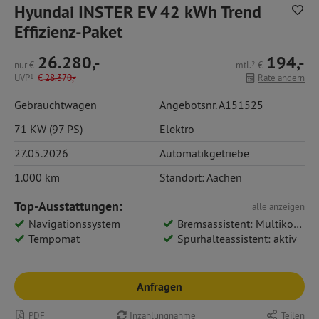
Hyundai INSTER EV 42 kWh Trend
Effizienz-Paket
26.280,-
194,-
nur
€
mtl.
2
€
UVP
1
€
28.370,-
Rate ändern
Gebrauchtwagen
Angebotsnr. A151525
71 KW (97 PS)
Elektro
27.05.2026
Automatikgetriebe
1.000 km
Standort: Aachen
Top-Ausstattungen:
alle anzeigen
Navigationssystem
Bremsassistent: Multikollisionsbremse
Tempomat
Spurhalteassistent: aktiv
Anfragen
PDF
Inzahlungnahme
Teilen