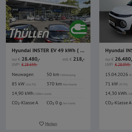
Hyundai INSTER EV 49 kWh ( 115 PS ) MJ26 Trend
28.480,-
218,-
26.480,
nur
€
mtl.
€
nur
€
UVP
1
€
28.650,-
UVP
1
€
28.050,-
Neuwagen
50 km
15.04.2026
Fahrleistung
Er
85 kW
370 km
71 kW
(116 PS)
Reichweite
(97 PS)
14,90 kWh
14,30 kWh
/100km komb.
/10
CO₂-Klasse A
CO₂ 0 g
CO₂-Klasse A
/km komb.
Merken