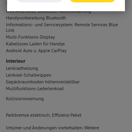
Touchscreen Bedienung
USB Anschluss, Bluetooth Audiostreaming
Handyvorbereitung Bluetooth
Informations- und Servicesystem: Remote Services Blue
Link
Multi-Funktions-Display
Kabelloses Laden für Handys
Android Auto u. Apple CarPlay
Interieur
Lenkradheizung
Lenkrad-Schaltwippen
Gepäckraumboden höhenverstellbar
Multifunktions-Lederlenkrad
Kollisionswarnung
Parkbremse elektrisch, Effizienz-Paket
Irrtümer und Änderungen vorbehalten. Weitere