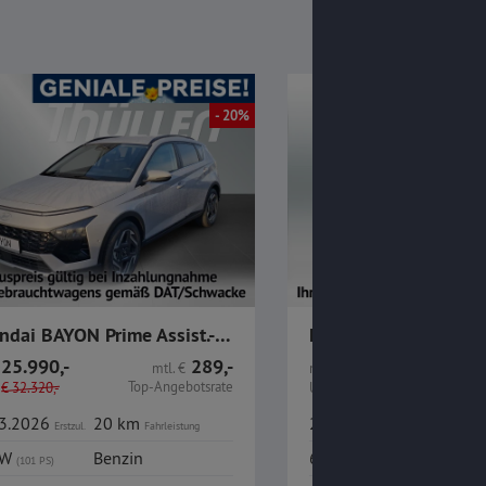
- 20%
Hyundai BAYON Prime Assist.-Paket DCT 1.0 Turbo Benzin
25.990,-
289,-
22.980,-
mtl.
€
nur
€
Top-Angebotsrate
€
32.320,-
UVP
1
€
29.650,-
03.2026
20 km
29.06.2026
50 k
Erstzul.
Fahrleistung
Erstzul.
kW
Benzin
66 kW
Benzi
(101 PS)
(90 PS)