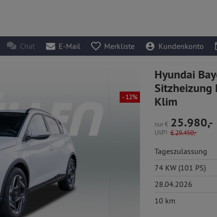
Chat
E-Mail
Merkliste
Kundenkonto
Hyundai Bay
Sitzheizung
- 12%
Klim
25.980,-
nur
€
UVP
1
€
29.450,-
Tageszulassung
74 KW (101 PS)
28.04.2026
10 km