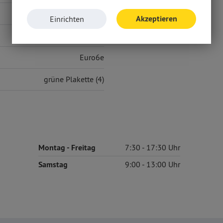
125 g/km
Akzeptieren
Einrichten
D
Euro6e
grüne Plakette (4)
Montag
- Freitag
7:30
17:30
Samstag
9:00
13:00