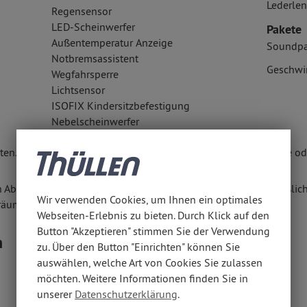
Lederlen
Regensensor
LED-Scheinwerfer
Pakete
Außentemperatur Anzeige
Soundpa
Notbremsassistent
Geschwi
Wegfahrsperre
Lichtsensor
ISOFIX Kindersitzbefestigung
Nebelscheinwerfer
en. Weitere Informationen erhalten Sie unter www.thuellen.de ode
n Abschluss eines Kaufvertrages zu diesem Angebot ausschließlich
Wir verwenden Cookies, um Ihnen ein optimales
räumen anbieten.
Webseiten-Erlebnis zu bieten. Durch Klick auf den
Button "Akzeptieren" stimmen Sie der Verwendung
n
zu. Über den Button "Einrichten" können Sie
auswählen, welche Art von Cookies Sie zulassen
möchten. Weitere Informationen finden Sie in
unserer
Datenschutzerklärung
.
5,50 l/100 km