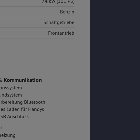
74 kW (101 PS)
Benzin
Schaltgetriebe
Frontantrieb
& Kommunikation
ionssystem
undsystem
rbereitung Bluetooth
es Laden für Handys
SB Anschluss
r
heizung