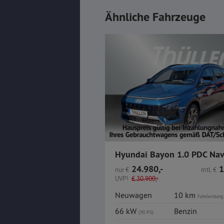
Ähnliche Fahrzeuge
24.980,-
1
nur
€
mtl.
€
UVP
1
€
30.900,-
Neuwagen
10 km
Fahrleistung
66 kW
Benzin
(90 PS)