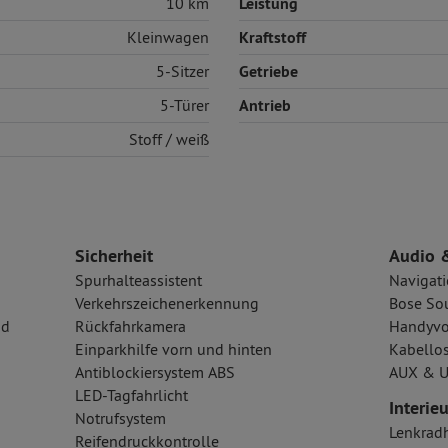
10 km
Leistung
Kleinwagen
Kraftstoff
5-Sitzer
Getriebe
5-Türer
Antrieb
Stoff
/ weiß
Sicherheit
Audio 
Spurhalteassistent
Navigat
Verkehrszeichenerkennung
Bose So
nd
Rückfahrkamera
Handyvo
Einparkhilfe vorn und hinten
Kabellos
Antiblockiersystem ABS
AUX & U
LED-Tagfahrlicht
Interieu
Notrufsystem
Lenkrad
Reifendruckkontrolle