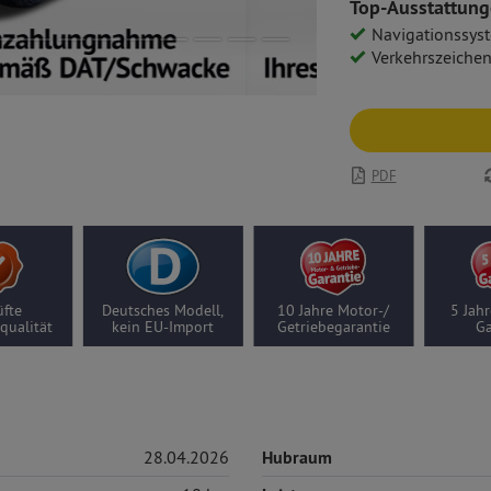
Top-Ausstattung
Navigationssys
Verkehrszeichenerk
PDF
fte
Deutsches Modell,
10 Jahre Motor-/
5 Jahr
qualität
kein EU-Import
Getriebegarantie
Ga
28.04.2026
Hubraum