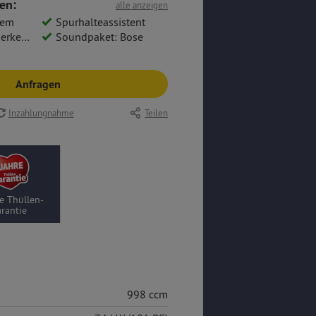
en:
alle anzeigen
tem
Spurhalteassistent
ennung
Soundpaket: Bose
Anfragen
Inzahlungnahme
Teilen
e Thüllen-
rantie
998 ccm