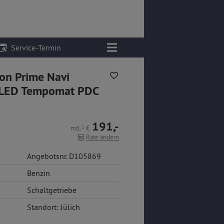
Service-Termin
on Prime Navi
 LED Tempomat PDC
191,-
mtl.
2
€
Rate ändern
Angebotsnr. D105869
Benzin
Schaltgetriebe
Standort: Jülich