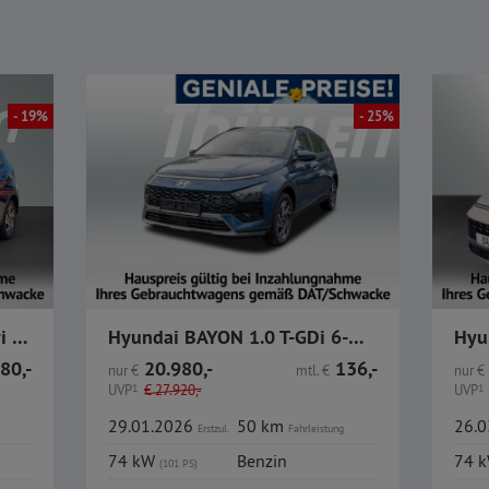
- 19%
- 25%
Hyundai Bayon 1.0 PDC Navi Rückfahrkamera Sitzheizung
Hyundai BAYON 1.0 T-GDi 6-MT Trend Komfortpaket
80,-
20.980,-
136,-
nur
€
mtl.
€
nur
€
UVP
1
€
27.920,-
UVP
1
29.01.2026
50 km
26.
Erstzul.
Fahrleistung
74 kW
Benzin
74 
(101 PS)