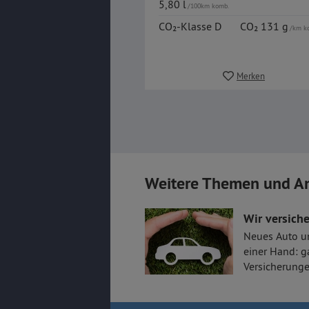
5,80 l
/100km komb.
CO₂-Klasse D
CO₂ 131 g
/km k
Merken
Weitere Themen und A
Wir versiche
Neues Auto u
einer Hand: g
Versicherunge