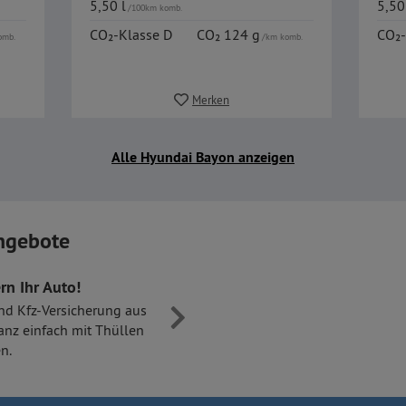
5,50 l
5,50
/100km komb.
CO₂-Klasse D
CO₂ 124 g
CO₂-
omb.
/km komb.
Merken
Alle Hyundai Bayon anzeigen
ngebote
rn Ihr Auto!
nd Kfz-Versicherung aus
anz einfach mit Thüllen
n.