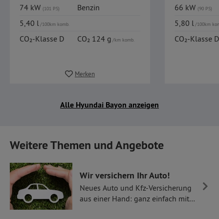
74 kW
Benzin
66 kW
(101 PS)
(90 PS)
5,40 l
5,80 l
/100km komb.
/100km ko
CO₂-Klasse D
CO₂ 124 g
CO₂-Klasse D
/km komb.
Merken
Alle Hyundai Bayon anzeigen
Weitere Themen und Angebote
Wir versichern Ihr Auto!
Neues Auto und Kfz-Versicherung
aus einer Hand: ganz einfach mit
Thüllen Versicherungen.