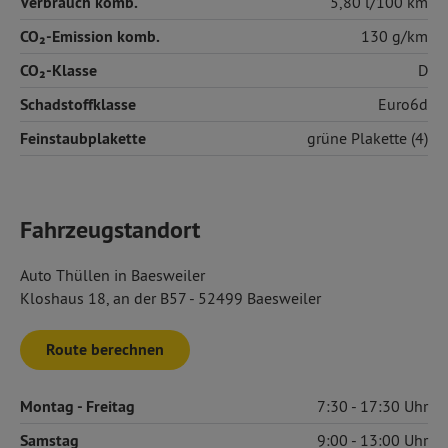
Verbrauch komb.
5,80 l/100 km
CO₂-Emission komb.
130 g/km
CO₂-Klasse
D
Schadstoffklasse
Euro6d
Feinstaubplakette
grüne Plakette (4)
Fahrzeugstandort
Auto Thüllen in Baesweiler
Kloshaus 18, an der B57 - 52499 Baesweiler
Route berechnen
Montag
- Freitag
7:30
17:30
Samstag
9:00
13:00