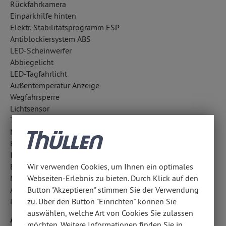
Rückfahrkamera
Einparkhilfe hinten
Elektr. Stabilitätsprogramm ESP
Antiblockiersystem ABS
LED-Scheinwerfer
Abbiegelicht
LED-Tagfahrlicht
Außentemperatur Anzeige
Wegfahrsperre
Lichtsensor
Traktionskontrolle
Notrufsystem
Reifendruckkontrolle
ISOFIX Kindersitzbefestigung
Berganfahrhilfe
Wir verwenden Cookies, um Ihnen ein optimales
Notbremsassistent
Webseiten-Erlebnis zu bieten. Durch Klick auf den
Aufmerksamkeitsassistent
Button "Akzeptieren" stimmen Sie der Verwendung
Diebstahlwarnanlage
zu. Über den Button "Einrichten" können Sie
auswählen, welche Art von Cookies Sie zulassen
Airbags
möchten. Weitere Informationen finden Sie in