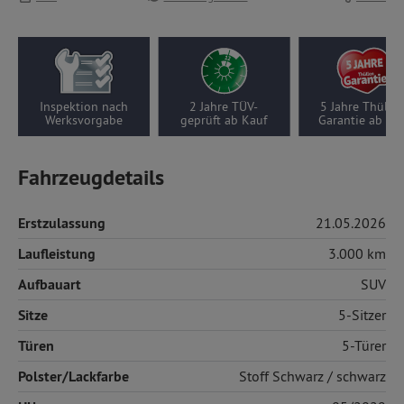
Inspektion nach
2 Jahre TÜV-
5 Jahre Thüllen-
Werksvorgabe
geprüft ab Kauf
Garantie ab Kauf
Fahrzeugdetails
Erstzulassung
21.05.2026
Laufleistung
3.000 km
Aufbauart
SUV
Sitze
5-Sitzer
Türen
5-Türer
Polster/Lackfarbe
Stoff
Schwarz / schwarz