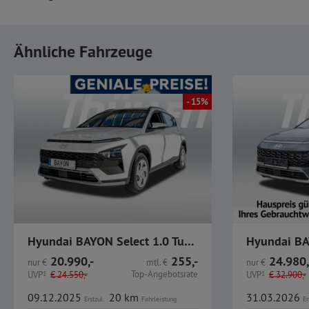
Ähnliche Fahrzeuge
- 15%
Hyundai BAYON Select 1.0 Turbo Benzin
20.990,-
255,-
24.980,
nur
€
mtl.
€
nur
€
Top-Angebotsrate
UVP
1
€
24.550,-
UVP
1
€
32.900,-
09.12.2025
20 km
31.03.2026
Erstzul.
Fahrleistung
Er