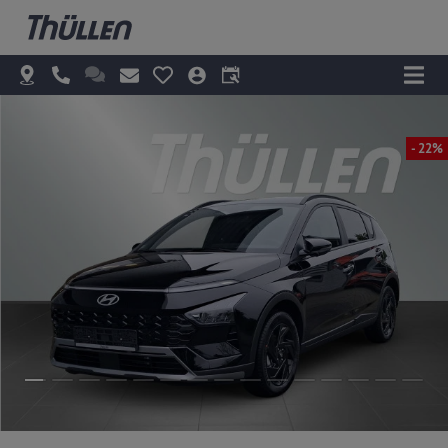
- 22%