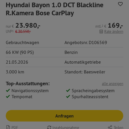
Hyundai Bayon 1.0 DCT Blackline
R.Kamera Bose CarPlay
23.980,-
169,-
nur
€
mtl.
2
€
UVP
1
€
30.550,-
Rate ändern
Gebrauchtwagen
Angebotsnr. D106569
66 KW (90 PS)
Benzin
21.05.2026
Automatikgetriebe
3.000 km
Standort: Baesweiler
Top-Ausstattungen:
alle anzeigen
Navigationssystem
Spracheingabesystem
Tempomat
Spurhalteassistent
Anfragen
PDF
Inzahlungnahme
Teilen