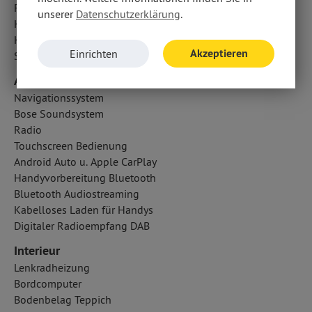
Fahrer- /Beifahrerairbag
unserer
Datenschutzerklärung
.
Knieairbag Fahrer
Kopfairbag vorn
Akzeptieren
Einrichten
Seitenairbag vorn
Audio & Kommunikation
Navigationssystem
Bose Soundsystem
Radio
Touchscreen Bedienung
Android Auto u. Apple CarPlay
Handyvorbereitung Bluetooth
Bluetooth Audiostreaming
Kabelloses Laden für Handys
Digitaler Radioempfang DAB
Interieur
Lenkradheizung
Bordcomputer
Bodenbelag Teppich