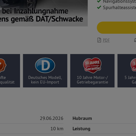
Navigationssys
Spurhalteassist
PDF
fte
Deutsches Modell,
10 Jahre Motor-/
5 Jahr
qualität
kein EU-Import
Getriebegarantie
Ga
29.06.2026
Hubraum
10 km
Leistung