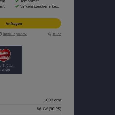
tem
Tempomat
ent
Verkehrszeichenerkennung
Anfragen
Inzahlungnahme
Teilen
e Thüllen-
rantie
1000 ccm
66 kW (90 PS)