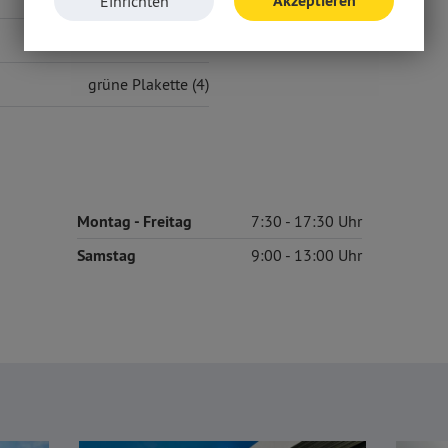
Akzeptieren
Einrichten
Euro6e
grüne Plakette (4)
Montag
- Freitag
7:30
17:30
Samstag
9:00
13:00