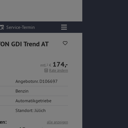
Service-Termin
ON GDI Trend AT
174,-
mtl.
2
€
Rate ändern
Angebotsnr. D106697
Benzin
Automatikgetriebe
Standort: Jülich
en:
alle anzeigen