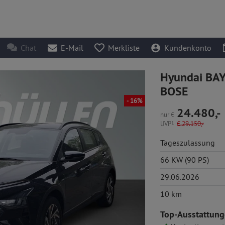
Chat
E-Mail
Merkliste
Kundenkonto
Hyundai BAY
BOSE
- 16%
24.480,-
nur
€
UVP
1
€
29.150,-
Tageszulassung
66 KW (90 PS)
29.06.2026
10 km
Top-Ausstattung