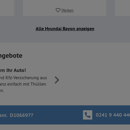
Merken
Alle Hyundai Bayon anzeigen
ngebote
rn Ihr Auto!
nd Kfz-Versicherung aus
anz einfach mit Thüllen
n.
0241 9 440 44
snr. D106697
?