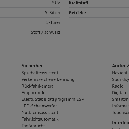
SUV
Kraftstoff
5-Sitzer
Getriebe
5-Türer
Stoff
/ schwarz
Sicherheit
Audio 
Spurhalteassistent
Navigat
Verkehrszeichenerkennung
Soundsy
Rückfahrkamera
Radio
Einparkhilfe
Digital
Elektr. Stabilitätsprogramm ESP
Smartph
LED-Scheinwerfer
Informat
Notbremsassistent
Touchsc
Fahrlichtautomatik
Interieu
Tagfahrlicht