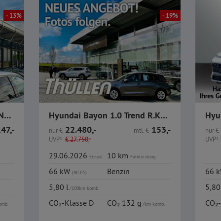
- 13%
- 19%
Hyundai BAYON GDI Select Navi BT PDC Kamera Klima
Hyundai Bayon 1.0 Trend R.Kamera CarPlay Sitzheizung
47,-
22.480,-
153,-
nur
€
mtl.
€
nur
€
UVP
1
€
27.750,-
UVP
1
29.06.2026
10 km
Erstzul.
Fahrleistung
66 kW
Benzin
66 
(90 PS)
5,80 l
5,80
/100km komb.
CO₂-Klasse D
CO₂ 132 g
CO₂-
omb.
/km komb.