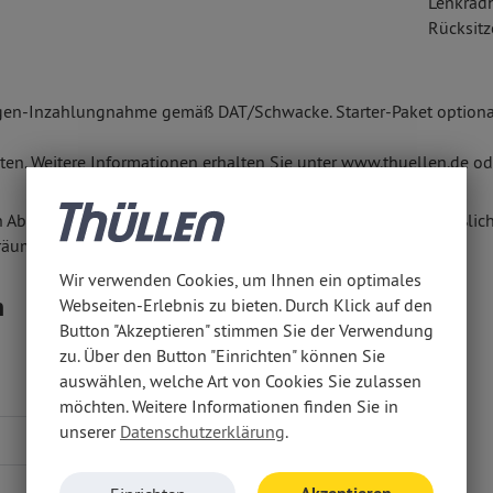
Lenkrad
Rücksitz
gen-Inzahlungnahme gemäß DAT/Schwacke. Starter-Paket optional
en. Weitere Informationen erhalten Sie unter www.thuellen.de ode
n Abschluss eines Kaufvertrages zu diesem Angebot ausschließlich
räumen anbieten.
Wir verwenden Cookies, um Ihnen ein optimales
n
Webseiten-Erlebnis zu bieten. Durch Klick auf den
Button "Akzeptieren" stimmen Sie der Verwendung
zu. Über den Button "Einrichten" können Sie
auswählen, welche Art von Cookies Sie zulassen
5,80 l/100 km
möchten. Weitere Informationen finden Sie in
unserer
Datenschutzerklärung
.
131 g/km
D