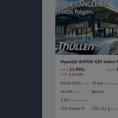
21.980,-
1
nur
€
mtl.
€
UVP
1
€
25.250,-
09.06.2026
10 km
Erstzul.
Fahrleistung
66 kW
Benzin
(90 PS)
5,80 l
/100km komb.
CO₂-Klasse D
CO₂ 132 g
/km k