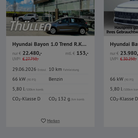
Hyundai Bayon 1.0 Trend R.Kamera CarPlay Sitzheizung
22.480,-
153,-
23.980,
nur
€
mtl.
€
nur
€
UVP
1
€
27.750,-
UVP
1
€
30.250,-
29.06.2026
10 km
Erstzul.
Fahrleistung
66 kW
Benzin
66 kW
(90 PS)
(90 PS)
5,80 l
5,80 l
/100km komb.
/100km ko
CO₂-Klasse D
CO₂ 132 g
CO₂-Klasse D
/km komb.
Merken