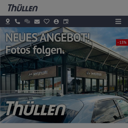
- 13%