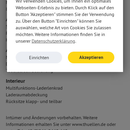
Wir verwenden Cookies, um Ihnen ein optimales
Notbremsassistent
Webseiten-Erlebnis zu bieten. Durch Klick auf den
ISOFIX Kindersitzbefestigung
Button "Akzeptieren" stimmen Sie der Verwendung
Airbags
zu. Über den Button "Einrichten" können Sie
Seitenairbag vorn
auswählen, welche Art von Cookies Sie zulassen
Fahrer- /Beifahrerairbag
möchten. Weitere Informationen finden Sie in
Kopfairbag vorn und hinten
unserer
Datenschutzerklärung
.
Audio & Kommunikation
Akzeptieren
Navigationssystem
Einrichten
Digitaler Radioempfang DAB
Touchscreen Bedienung
Interieur
Multifunktions-Lederlenkrad
Laderaumabdeckung
Rücksitze klapp- und teilbar
Irrtümer und Änderungen vorbehalten. Weitere
Informationen erhalten Sie unter www.thuellen.de oder