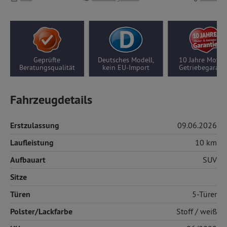
eprüfte
Deutsches Modell,
10 Jahre Motor-/
5 
ngsqualität
kein EU-Import
Getriebegarantie
Fahrzeugdetails
Erstzulassung
09.06.2026
Laufleistung
10 km
Aufbauart
SUV
Sitze
Türen
5-Türer
Polster/Lackfarbe
Stoff
/ weiß