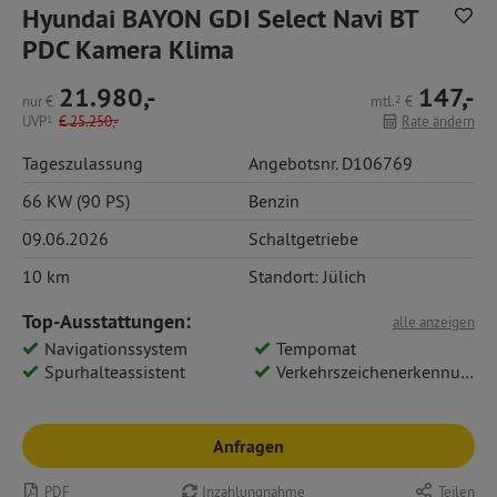
Hyundai BAYON GDI Select Navi BT
PDC Kamera Klima
21.980,-
147,-
nur
€
mtl.
2
€
UVP
1
€
25.250,-
Rate ändern
Tageszulassung
Angebotsnr. D106769
66 KW (90 PS)
Benzin
09.06.2026
Schaltgetriebe
10 km
Standort: Jülich
Top-Ausstattungen:
alle anzeigen
Navigationssystem
Tempomat
Spurhalteassistent
Verkehrszeichenerkennung
Anfragen
PDF
Inzahlungnahme
Teilen