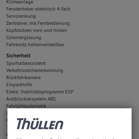
Klimaanlage
Fensterheber elektrisch 4-fach
Servolenkung
Zentralver. mit Fernbedienung
Kopfstützen vorn und hinten
Colorverglasung
Fahrersitz höhenverstellbar
Sicherheit
Spurhalteassistent
Verkehrszeichenerkennung
Rückfahrkamera
Einparkhilfe
Elektr. Stabilitätsprogramm ESP
Antiblockiersystem ABS
Fahrlichtautomatik
Wegfahrsperre
Reifendruckverlust-Warnung
Traktionskontrolle
Unterfahrschutz