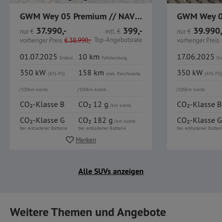
GWM Wey 05 Premium // NAVI // Sitzheizung // 476 PS
37.990,-
399,-
39.990,
nur
€
mtl.
€
nur
€
Top-Angebotsrate
vorheriger Preis
€
38.990,-
vorheriger Preis
01.07.2025
10 km
17.06.2025
Erstzul.
Fahrleistung
Ers
350 kW
158 km
350 kW
(476 PS)
elek.
Reichweite
(476 PS)
/100km komb.
/100km komb.
/100km komb.
CO₂-Klasse B
CO₂ 12 g
CO₂-Klasse B
/km komb.
CO₂-Klasse G
CO₂ 182 g
CO₂-Klasse G
/km komb.
bei entladener Batterie
bei entladener Batterie
bei entladener Batter
Merken
Alle SUVs anzeigen
Weitere Themen und Angebote