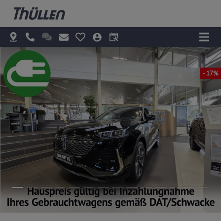
- 17%