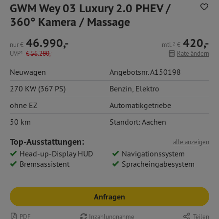
GWM Wey 03 Luxury 2.0 PHEV /
360° Kamera / Massage
46.990,-
420,-
nur
€
mtl.
2
€
UVP
1
€
56.280,-
Rate ändern
Neuwagen
Angebotsnr. A150198
270 KW (367 PS)
Benzin
,
Elektro
ohne EZ
Automatikgetriebe
50 km
Standort: Aachen
Top-Ausstattungen:
alle anzeigen
Head-up-Display HUD
Navigationssystem
Bremsassistent
Spracheingabesystem
Anfragen
PDF
Inzahlungnahme
Teilen