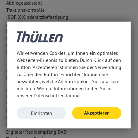
Abbiegeassistent
Traktionskontrolle
ISOFIX Kindersitzbefestigung
Aufmerksamkeitsassistent
LED-Tagfahrlicht
LED-Scheinwerfer
Bergabfahrhilfe
Lichtsensor
Wir verwenden Cookies, um Ihnen ein optimales
Totwinkel-Assistent
Webseiten-Erlebnis zu bieten. Durch Klick auf den
Button "Akzeptieren" stimmen Sie der Verwendung
Airbags
zu. Über den Button "Einrichten" können Sie
Fahrer- /Beifahrerairbag
auswählen, welche Art von Cookies Sie zulassen
möchten. Weitere Informationen finden Sie in
Audio & Kommunikation
unserer
Datenschutzerklärung
.
Navigationssystem
Soundsystem: Infinity by Harman
Radio
Akzeptieren
Einrichten
Kabelloses Laden für Handys
USB Anschluss, Bluetooth Audiostreaming
Digitaler Radioempfang DAB