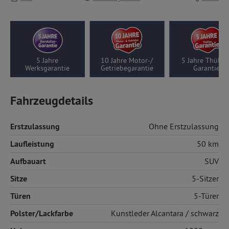
10 Jahre Motor-/
5 Jahre Thüllen-
Geprüfte
Getriebegarantie
Garantie
Beratungsqualität
Fahrzeugdetails
Erstzulassung
Ohne Erstzulassung
Laufleistung
50 km
Aufbauart
SUV
Sitze
5-Sitzer
Türen
5-Türer
Polster/Lackfarbe
Kunstleder
Alcantara / schwarz