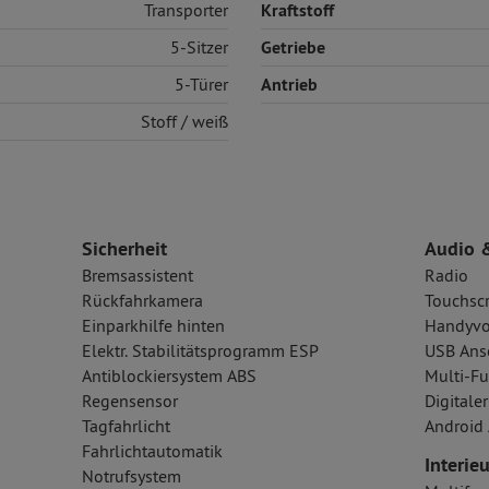
Transporter
Kraftstoff
5-Sitzer
Getriebe
5-Türer
Antrieb
Stoff
/ weiß
Sicherheit
Audio 
Bremsassistent
Radio
Rückfahrkamera
Touchsc
Einparkhilfe hinten
Handyvo
Elektr. Stabilitätsprogramm ESP
USB Ansc
Antiblockiersystem ABS
Multi-Fu
Regensensor
Digital
Tagfahrlicht
Android 
Fahrlichtautomatik
Interieu
Notrufsystem