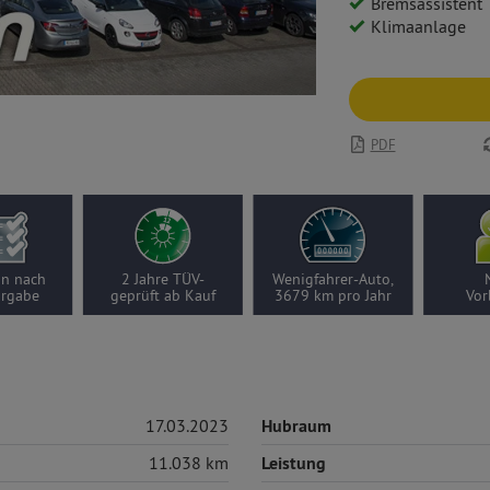
Bremsassistent
Klimaanlage
PDF
on nach
2 Jahre TÜV-
Wenigfahrer-Auto,
orgabe
geprüft ab Kauf
3679 km pro Jahr
Vor
17.03.2023
Hubraum
11.038 km
Leistung