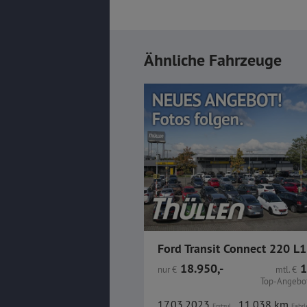
Ähnliche Fahrzeuge
18.950,-
1
nur
€
mtl.
€
Top-Angebot
17.03.2023
11.038 km
Erstzul.
Fahrl