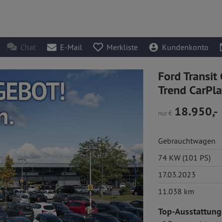
Chat
E-Mail
Merkliste
Kundenkonto
Ford Transi
Trend CarPl
18.950,-
nur
€
Gebrauchtwagen
74 KW (101 PS)
17.03.2023
11.038 km
Top-Ausstattung