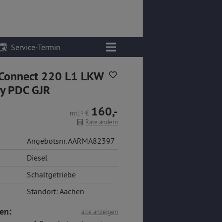
Service-Termin
t Connect 220 L1 LKW
ay PDC GJR
160,-
mtl.
1
€
Rate ändern
Angebotsnr. AARMA82397
Diesel
Schaltgetriebe
Standort: Aachen
en:
alle anzeigen