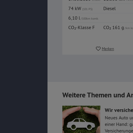
74 kW
Diesel
(101 PS)
6,10 l
/100km komb.
CO₂-Klasse F
CO₂ 161 g
/km k
Merken
Weitere Themen und A
Wir versiche
Neues Auto u
einer Hand: g
Versicherunge