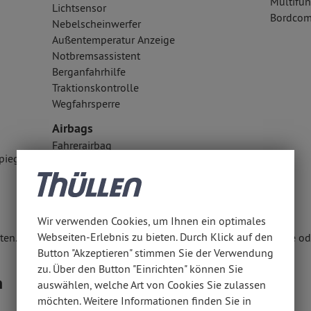
Multifun
Lichtsensor
Bordcom
Nebelscheinwerfer
Außentemperatur Anzeige
Notbremsassistent
Berganfahrhilfe
Traktionskontrolle
Wegfahrsperre
Airbags
Fahrerairbag
piegel
Wir verwenden Cookies, um Ihnen ein optimales
Webseiten-Erlebnis zu bieten. Durch Klick auf den
en. Weitere Informationen erhalten Sie unter www.thuellen.de ode
Button "Akzeptieren" stimmen Sie der Verwendung
zu. Über den Button "Einrichten" können Sie
n
auswählen, welche Art von Cookies Sie zulassen
möchten. Weitere Informationen finden Sie in