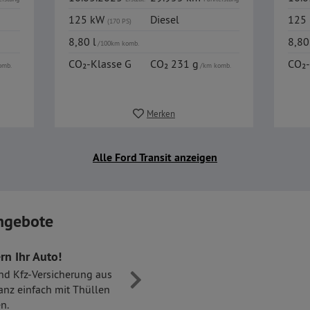
125 kW
Diesel
125
(170 PS)
8,80 l
8,80
/100km komb.
CO₂-Klasse G
CO₂ 231 g
CO₂-
omb.
/km komb.
Merken
Alle Ford Transit anzeigen
ngebote
rn Ihr Auto!
nd Kfz-Versicherung aus
anz einfach mit Thüllen
n.