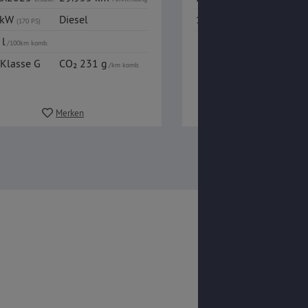
 kW
Diesel
130 kW
Diesel
(170 PS)
(177 PS)
 l
/100km komb.
Klasse G
CO₂ 231 g
/km komb.
Merken
Merken