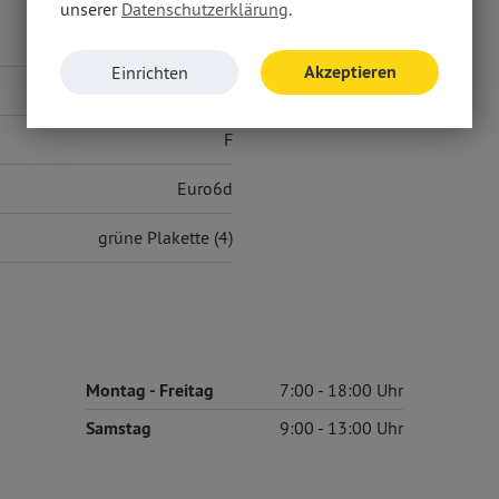
unserer
Datenschutzerklärung
.
6,10 l/100 km
Akzeptieren
Einrichten
161 g/km
F
Euro6d
grüne Plakette (4)
Montag
- Freitag
7:00
18:00
Samstag
9:00
13:00