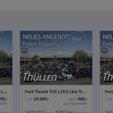
Ford Transit Connect 220 L1 LKW Trend CarPlay PDC GJR
Ford Transit 350 L2H2 Lkw Trend GJR AHK Technologiep.
90,-
29.980,-
300,-
nur
€
mtl.
€
nur
€
srate
Top-Angebotsrate
16.03.2023
29.955 km
16.
eistung
Erstzul.
Fahrleistung