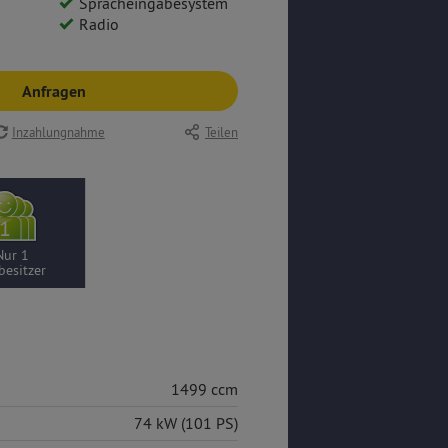
Spracheingabesystem
Radio
Anfragen
Inzahlungnahme
Teilen
Nur 1
besitzer
1499 ccm
74 kW (101 PS)