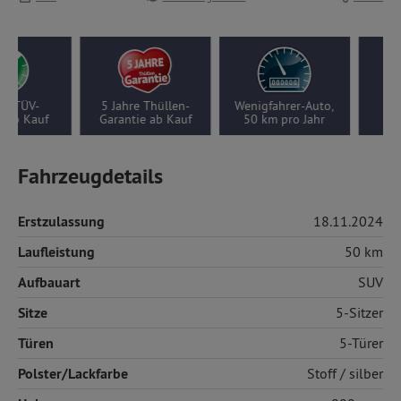
 TÜV-
5 Jahre Thüllen-
Wenigfahrer-Auto,
N
ab Kauf
Garantie ab Kauf
50 km pro Jahr
Vor
Fahrzeugdetails
Erstzulassung
18.11.2024
Laufleistung
50 km
Aufbauart
SUV
Sitze
5-Sitzer
Türen
5-Türer
Polster/Lackfarbe
Stoff
/ silber