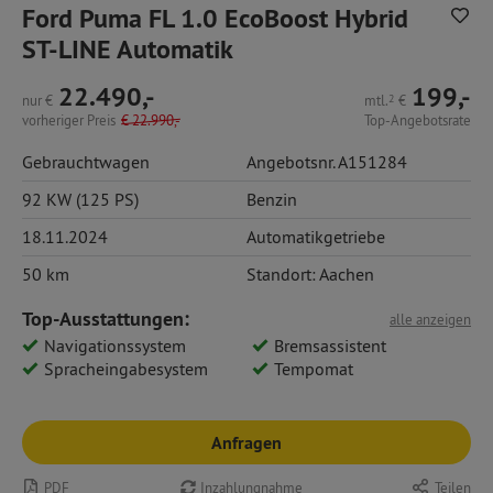
Ford Puma FL 1.0 EcoBoost Hybrid
ST-LINE Automatik
22.490,-
199,-
nur
€
mtl.
2
€
vorheriger Preis
€
22.990,-
Top-Angebotsrate
Gebrauchtwagen
Angebotsnr. A151284
92 KW (125 PS)
Benzin
18.11.2024
Automatikgetriebe
50 km
Standort: Aachen
Top-Ausstattungen:
alle anzeigen
Navigationssystem
Bremsassistent
Spracheingabesystem
Tempomat
Anfragen
PDF
Inzahlungnahme
Teilen