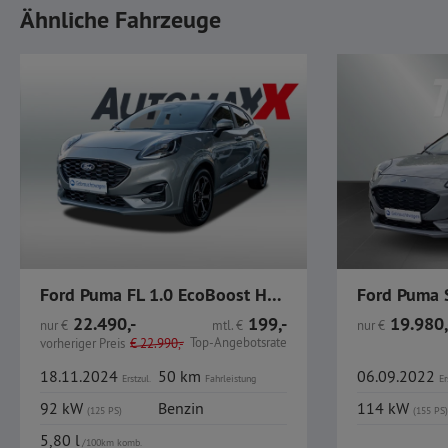
Ähnliche Fahrzeuge
Ford Puma FL 1.0 EcoBoost Hybrid ST-LINE Automatik
22.490,-
199,-
19.980,
nur
€
mtl.
€
nur
€
Top-Angebotsrate
vorheriger Preis
€
22.990,-
18.11.2024
50 km
06.09.2022
Erstzul.
Fahrleistung
Er
92 kW
Benzin
114 kW
(125 PS)
(155 PS)
5,80 l
/100km komb.