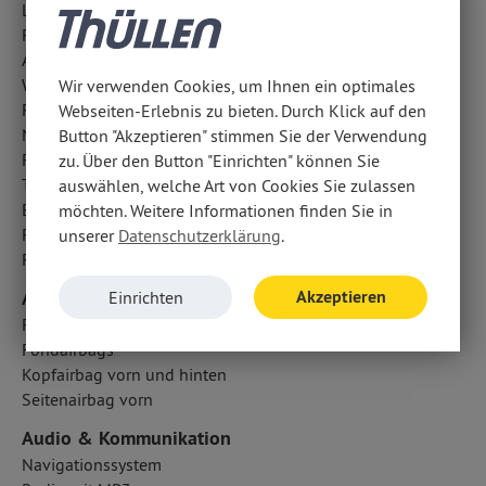
Lichtsensor
Regensensor
Außentemperatur Anzeige
Wegfahrsperre
Wir verwenden Cookies, um Ihnen ein optimales
Frontkamera
Webseiten-Erlebnis zu bieten. Durch Klick auf den
Notbremsassistent
Button "Akzeptieren" stimmen Sie der Verwendung
Fahrerassistenzpaket
zu. Über den Button "Einrichten" können Sie
Traktionskontrolle
auswählen, welche Art von Cookies Sie zulassen
Berganfahrassistent
möchten. Weitere Informationen finden Sie in
Reifendruckkontrolle
unserer
Datenschutzerklärung
.
Fahrlichtautomatik
Akzeptieren
Airbags
Einrichten
Fahrer- /Beifahrerairbag
Fondairbags
Kopfairbag vorn und hinten
Seitenairbag vorn
Audio & Kommunikation
Navigationssystem