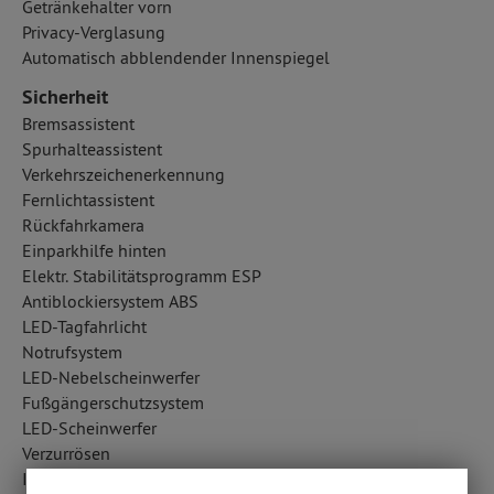
Getränkehalter vorn
Privacy-Verglasung
Automatisch abblendender Innenspiegel
Sicherheit
Bremsassistent
Spurhalteassistent
Verkehrszeichenerkennung
Fernlichtassistent
Rückfahrkamera
Einparkhilfe hinten
Elektr. Stabilitätsprogramm ESP
Antiblockiersystem ABS
LED-Tagfahrlicht
Notrufsystem
LED-Nebelscheinwerfer
Fußgängerschutzsystem
LED-Scheinwerfer
Verzurrösen
ISOFIX Kindersitzbefestigung