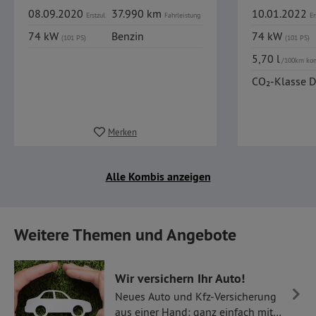
08.09.2020
37.990 km
10.01.2022
Erstzul.
Fahrleistung
Er
74 kW
Benzin
74 kW
(101 PS)
(101 PS)
5,70 l
/100km ko
CO₂-Klasse D
Merken
Alle Kombis anzeigen
Weitere Themen und Angebote
Wir versichern Ihr Auto!
Neues Auto und Kfz-Versicherung
aus einer Hand: ganz einfach mit