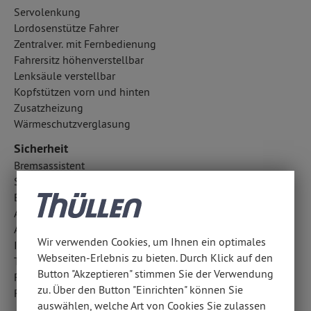
Servolenkung
Lordosenstütze Fahrer
Zentralver. mit Fernbedienung
Fahrersitz höhenverstellbar
Lenksäule verstellbar
Kopfstützen vorn und hinten
Zusatzheizung
Wärmeschutzverglasung
Sicherheit
Bremsassistent
Spurhalteassistent
Elektr. Stabilitätsprogramm ESP
Antiblockiersystem ABS
Außentemperatur Anzeige
Wir verwenden Cookies, um Ihnen ein optimales
ISOFIX Kindersitzbefestigung
Webseiten-Erlebnis zu bieten. Durch Klick auf den
Traktionskontrolle
Button "Akzeptieren" stimmen Sie der Verwendung
Fahrlichtautomatik
zu. Über den Button "Einrichten" können Sie
Reifendruckkontrolle
auswählen, welche Art von Cookies Sie zulassen