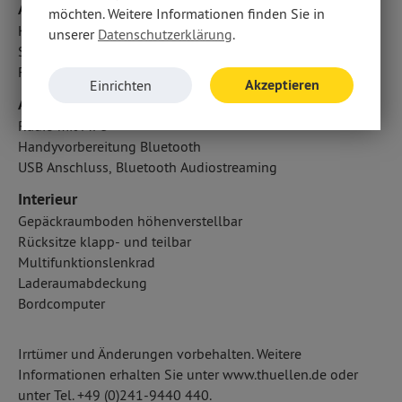
Airbags
möchten. Weitere Informationen finden Sie in
Kopfairbag vorn und hinten
unserer
Datenschutzerklärung
.
Seitenairbag vorn
Fahrer- /Beifahrerairbag
Akzeptieren
Einrichten
Audio & Kommunikation
Radio mit MP3
Handyvorbereitung Bluetooth
USB Anschluss, Bluetooth Audiostreaming
Interieur
Gepäckraumboden höhenverstellbar
Rücksitze klapp- und teilbar
Multifunktionslenkrad
Laderaumabdeckung
Bordcomputer
Irrtümer und Änderungen vorbehalten. Weitere
Informationen erhalten Sie unter www.thuellen.de oder
unter Tel. +49 (0)241-9440 440.