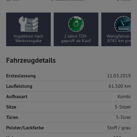
Inspektion nach
2 Jahre TÜV-
Wenigfahrer-Aut
Werksvorgabe
geprüft ab Kauf
8785 km pro Ja
Fahrzeugdetails
Erstzulassung
11.03.2019
Laufleistung
61.500 km
Aufbauart
Kombi
Sitze
5-Sitzer
Türen
5-Türer
Polster/Lackfarbe
Stoff
/ grau