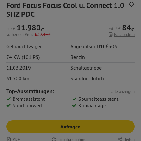
Ford Focus Focus Cool u. Connect 1.0
SHZ PDC
11.980,-
84,-
nur
€
mtl.
1
€
vorheriger Preis
€
12.480,-
Rate ändern
Gebrauchtwagen
Angebotsnr. D106306
74 KW (101 PS)
Benzin
11.03.2019
Schaltgetriebe
61.500 km
Standort: Jülich
Top-Ausstattungen:
alle anzeigen
Bremsassistent
Spurhalteassistent
Sportfahrwerk
Klimaanlage
Anfragen
PDF
Inzahlungnahme
Teilen