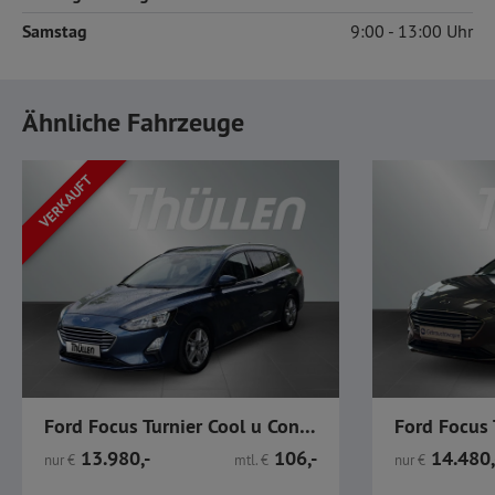
Samstag
9:00
13:00
Ähnliche Fahrzeuge
VERKAUFT
Ford Focus Turnier Cool u Connect 1.0 SHZ Navi LED PDC
13.980,-
106,-
14.480,
nur
€
mtl.
€
nur
€