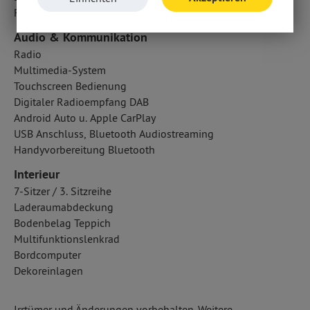
Fahrer- /Beifahrerairbag
Audio & Kommunikation
Radio
Multimedia-System
Touchscreen Bedienung
Digitaler Radioempfang DAB
Android Auto u. Apple CarPlay
USB Anschluss, Bluetooth Audiostreaming
Handyvorbereitung Bluetooth
Interieur
7-Sitzer / 3. Sitzreihe
Laderaumabdeckung
Bodenbelag Teppich
Multifunktionslenkrad
Bordcomputer
Dekoreinlagen
Irrtümer und Änderungen vorbehalten. Weitere