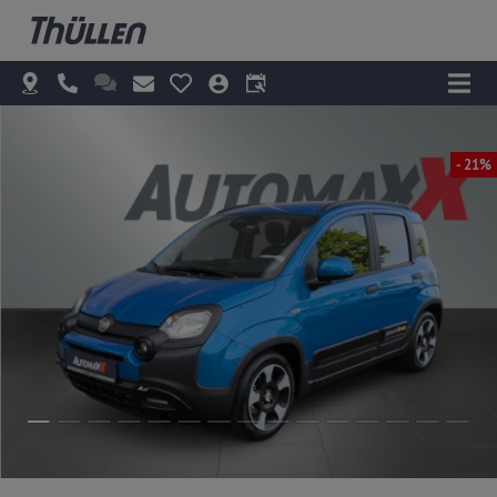
- 21%