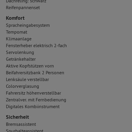
Dachreling: schwarz
Reifenpannenset
Komfort
Spracheingabesystem
Tempomat
Klimaanlage
Fensterheber elektrisch 2-fach
Servolenkung
Getränkehalter
Aktive Kopfstützen vorn
Beifahrersitzbank 2 Personen
Lenksäule verstellbar
Colorverglasung
Fahrersitz höhenverstellbar
Zentralver. mit Fernbedienung
Digitales Kombiinstrument
Sicherheit
Bremsassistent
Spurhalteassistent