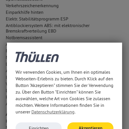
Verkehrszeichenerkennung
Einparkhilfe hinten
Elektr. Stabilitätsprogramm ESP
Antiblockiersystem ABS: mit elektronischer
Bremskraftverteilung EBD
Notbremsassistent
Antriebsschlupfregelung ASR
Reifendruckkontrolle
Nebelscheinwerfer
LED-Tagfahrlicht
Aufmerksamkeitsassistent
Wir verwenden Cookies, um Ihnen ein optimales
ISOFIX Kindersitzbefestigung
Webseiten-Erlebnis zu bieten. Durch Klick auf den
Wegfahrsperre
Button "Akzeptieren" stimmen Sie der Verwendung
Lichtsensor
zu. Über den Button "Einrichten" können Sie
Regensensor
auswählen, welche Art von Cookies Sie zulassen
Außentemperatur Anzeige
möchten. Weitere Informationen finden Sie in
unserer
Datenschutzerklärung
.
Airbags
Kopfairbag vorn und hinten
Seitenairbag vorn
Akzeptieren
Einrichten