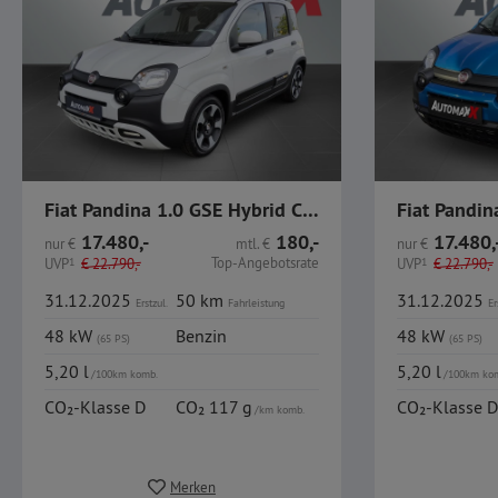
Fiat Pandina 1.0 GSE Hybrid Cross CarPlay PDC
17.480,-
180,-
17.480,
nur
€
mtl.
€
nur
€
Top-Angebotsrate
UVP
1
€
22.790,-
UVP
1
€
22.790,-
31.12.2025
50 km
31.12.2025
Erstzul.
Fahrleistung
Er
48 kW
Benzin
48 kW
(65 PS)
(65 PS)
5,20 l
5,20 l
/100km komb.
/100km ko
CO₂-Klasse D
CO₂ 117 g
CO₂-Klasse D
/km komb.
Merken