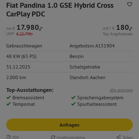
Fiat Pandina 1.0 GSE Hybrid Cross
CarPlay PDC
17.980,-
180,-
nur
€
mtl.
2
€
UVP
1
€
22.790,-
Top-Angebotsrate
Gebrauchtwagen
Angebotsnr. A151904
48 KW (65 PS)
Benzin
31.12.2025
Schaltgetriebe
2.000 km
Standort: Aachen
Top-Ausstattungen:
alle anzeigen
Bremsassistent
Spracheingabesystem
Tempomat
Spurhalteassistent
Anfragen
PDF
Inzahlungnahme
Teilen