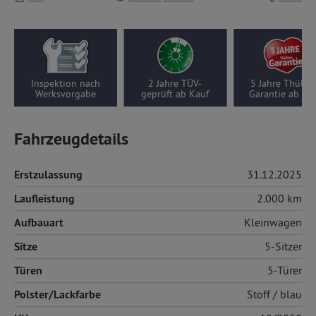
2 Jahre TÜV-
5 Jahre Thüllen-
Wenigfahrer-Auto,
geprüft ab Kauf
Garantie ab Kauf
2000 km pro Jahr
Fahrzeugdetails
Erstzulassung
31.12.2025
Laufleistung
2.000 km
Aufbauart
Kleinwagen
Sitze
5-Sitzer
Türen
5-Türer
Polster/Lackfarbe
Stoff
/ blau