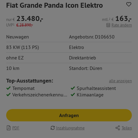
Fiat Grande Panda Icon Elektro
23.480,-
163,-
nur
€
mtl.
2
€
UVP
1
€
28.890,-
Rate ändern
Neuwagen
Angebotsnr. D106650
83 KW (113 PS)
Elektro
ohne EZ
Direktantrieb
10 km
Standort: Düren
Top-Ausstattungen:
alle anzeigen
Tempomat
Spurhalteassistent
Verkehrszeichenerkennung
Klimaanlage
Anfragen
PDF
Inzahlungnahme
Teilen