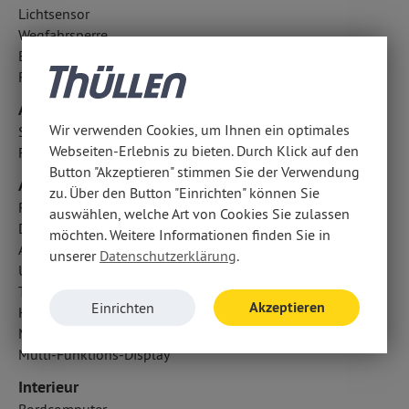
Lichtsensor
Wegfahrsperre
Berganfahrhilfe
Reifendruckkontrolle
Airbags
Wir verwenden Cookies, um Ihnen ein optimales
Seitenairbag vorn und hinten
Webseiten-Erlebnis zu bieten. Durch Klick auf den
Fahrer- /Beifahrerairbag
Button "Akzeptieren" stimmen Sie der Verwendung
Audio & Kommunikation
zu. Über den Button "Einrichten" können Sie
Radio
auswählen, welche Art von Cookies Sie zulassen
Digitaler Radioempfang DAB
möchten. Weitere Informationen finden Sie in
Android Auto u. Apple CarPlay
unserer
Datenschutzerklärung
.
USB Anschluss, Bluetooth Audiostreaming
Touchscreen Bedienung
Akzeptieren
Einrichten
Handyvorbereitung Bluetooth
Multimedia-System
Multi-Funktions-Display
Interieur