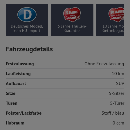
Deutsches Modell,
5 Jahre Thüllen-
10 Jahre Motor
kein EU-Import
Garantie
Getriebegarant
Fahrzeugdetails
Erstzulassung
Ohne Erstzulassung
Laufleistung
10 km
Aufbauart
SUV
Sitze
5-Sitzer
Türen
5-Türer
Polster/Lackfarbe
Stoff
/ blau
Hubraum
0 ccm