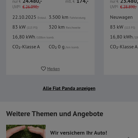
24.480,-
174,-
23.480,
nur
€
mtl.
€
nur
€
UVP
1
€
26.090,-
UVP
1
€
28.890,-
22.10.2025
3.500 km
Neuwagen
Erstzul.
Fahrleistung
83 kW
320 km
83 kW
(113 PS)
Reichweite
(113 PS)
16,80 kWh
16,80 kWh
/100km komb.
/10
CO₂-Klasse A
CO₂ 0 g
CO₂-Klasse A
/km komb.
Merken
Alle Fiat Panda anzeigen
Weitere Themen und Angebote
Wir versichern Ihr Auto!