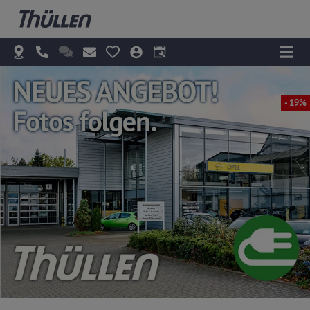
- 19%