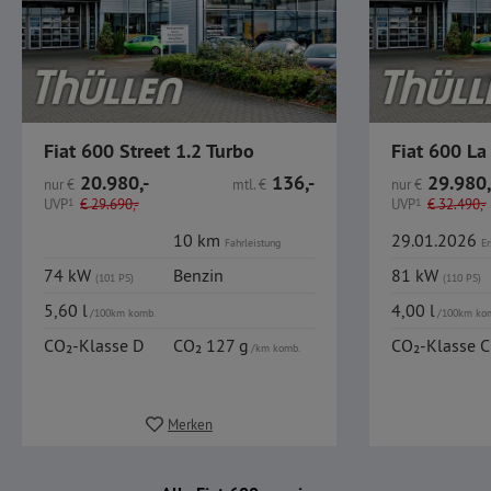
Fiat 600 Street 1.2 Turbo
Fiat 600 La
20.980,-
136,-
29.980,
nur
€
mtl.
€
nur
€
UVP
1
€
29.690,-
UVP
1
€
32.490,-
10 km
29.01.2026
Fahrleistung
Er
74 kW
Benzin
81 kW
(101 PS)
(110 PS)
5,60 l
4,00 l
/100km komb.
/100km ko
CO₂-Klasse D
CO₂ 127 g
CO₂-Klasse C
/km komb.
Merken