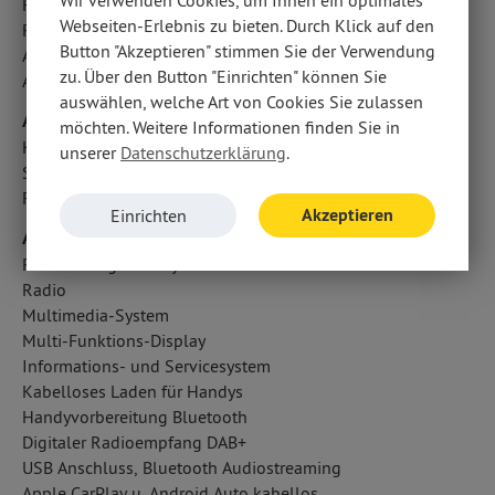
Wir verwenden Cookies, um Ihnen ein optimales
Fahrlichtautomatik
Webseiten-Erlebnis zu bieten. Durch Klick auf den
Regensensor
Button "Akzeptieren" stimmen Sie der Verwendung
Abbiegelicht
zu. Über den Button "Einrichten" können Sie
Außentemperatur Anzeige
auswählen, welche Art von Cookies Sie zulassen
Airbags
möchten. Weitere Informationen finden Sie in
Kopfairbag vorn und hinten
unserer
Datenschutzerklärung
.
Seitenairbag vorn
Fahrer- /Beifahrerairbag
Akzeptieren
Einrichten
Audio & Kommunikation
Radio-Navigationssystem
Radio
Multimedia-System
Multi-Funktions-Display
Informations- und Servicesystem
Kabelloses Laden für Handys
Handyvorbereitung Bluetooth
Digitaler Radioempfang DAB+
USB Anschluss, Bluetooth Audiostreaming
Apple CarPlay u. Android Auto kabellos