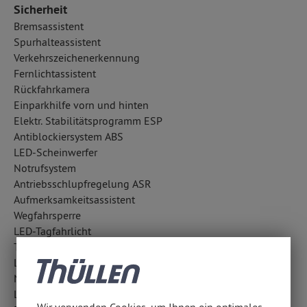
Sicherheit
Bremsassistent
Spurhalteassistent
Verkehrszeichenerkennung
Fernlichtassistent
Rückfahrkamera
Einparkhilfe vorn und hinten
Elektr. Stabilitätsprogramm ESP
Antiblockiersystem ABS
LED-Scheinwerfer
Notrufsystem
Antriebsschlupfregelung ASR
Aufmerksamkeitsassistent
Wegfahrsperre
LED-Tagfahrlicht
Totwinkel-Assistent
LED-Nebelscheinwerfer
Notbremsassistent
Lichtsensor