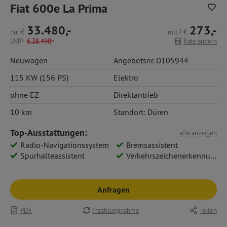
Fiat 600e La Prima
33.480,-
273,-
nur
€
mtl.
2
€
UVP
1
€
38.490,-
Rate ändern
Neuwagen
Angebotsnr. D105944
115 KW (156 PS)
Elektro
ohne EZ
Direktantrieb
10 km
Standort: Düren
Top-Ausstattungen:
alle anzeigen
Radio-Navigationssystem
Bremsassistent
Spurhalteassistent
Verkehrszeichenerkennung
Anfragen
PDF
Inzahlungnahme
Teilen