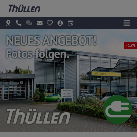
- 13%