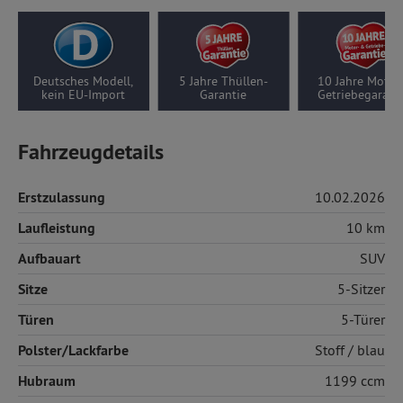
Deutsches Modell,
5 Jahre Thüllen-
10 Jahre Motor-/
kein EU-Import
Garantie
Getriebegarantie
Fahrzeugdetails
Erstzulassung
10.02.2026
Laufleistung
10 km
Aufbauart
SUV
Sitze
5-Sitzer
Türen
5-Türer
Polster/Lackfarbe
Stoff
/ blau
Hubraum
1199 ccm