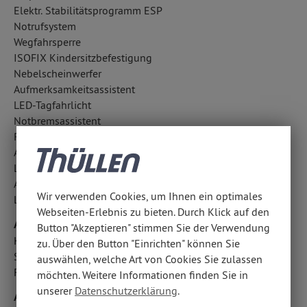
Elektr. Stabilitätsprogramm ESP
Notrufsystem
Wegfahrsperre
ISOFIX Kindersitzbefestigung
Nebelscheinwerfer
Aufmerksamkeitsassistent
LED-Tagfahrlicht
Notbremsassistent
Regensensor
Außentemperatur Anzeige
Lichtsensor
Antriebsschlupfregelung ASR
Wir verwenden Cookies, um Ihnen ein optimales
LED-Scheinwerfer
Webseiten-Erlebnis zu bieten. Durch Klick auf den
Airbags
Button "Akzeptieren" stimmen Sie der Verwendung
Kopfairbag vorn und hinten
zu. Über den Button "Einrichten" können Sie
Seitenairbag vorn
auswählen, welche Art von Cookies Sie zulassen
Fahrer- /Beifahrerairbag
möchten. Weitere Informationen finden Sie in
unserer
Datenschutzerklärung
.
Audio & Kommunikation