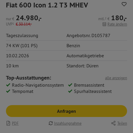
Fiat 600 Icon 1.2 T3 MHEV
24.980,-
180,-
nur
€
mtl.
2
€
UVP
1
€
30.114,-
Rate ändern
Tageszulassung
Angebotsnr. D105787
74 KW (101 PS)
Benzin
10.02.2026
Automatikgetriebe
10 km
Standort: Düren
Top-Ausstattungen:
alle anzeigen
Radio-Navigationssystem
Bremsassistent
Tempomat
Spurhalteassistent
Anfragen
PDF
Inzahlungnahme
Teilen