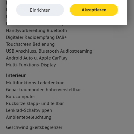
Radio-Navigationssystem
Radio
Akzeptieren
Einrichten
Multimedia-System
Kabelloses Laden für Handys
Handyvorbereitung Bluetooth
Digitaler Radioempfang DAB+
Touchscreen Bedienung
USB Anschluss, Bluetooth Audiostreaming
Android Auto u. Apple CarPlay
Multi-Funktions-Display
Interieur
Multifunktions-Lederlenkrad
Gepäckraumboden höhenverstellbar
Bordcomputer
Rücksitze klapp- und teilbar
Lenkrad-Schaltwippen
Ambientebeleuchtung
Geschwindigkeitsbegrenzer