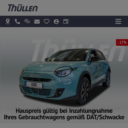
- 17%