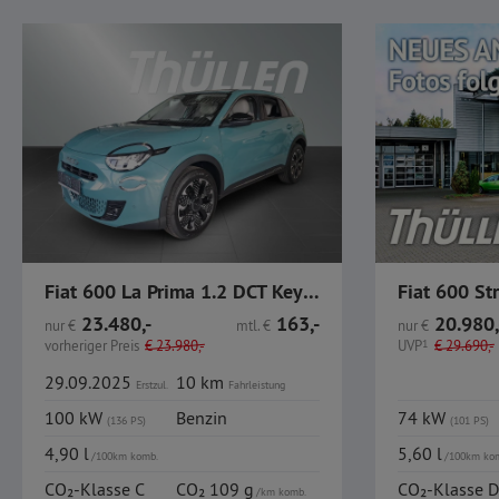
Fiat 600 La Prima 1.2 DCT Keyless SHZ Navi Kamera PDC
Fiat 600 St
23.480,-
163,-
20.980,
nur
€
mtl.
€
nur
€
vorheriger Preis
€
23.980,-
UVP
1
€
29.690,-
29.09.2025
10 km
Erstzul.
Fahrleistung
100 kW
Benzin
74 kW
(136 PS)
(101 PS)
4,90 l
5,60 l
/100km komb.
/100km ko
CO₂-Klasse C
CO₂ 109 g
CO₂-Klasse D
/km komb.