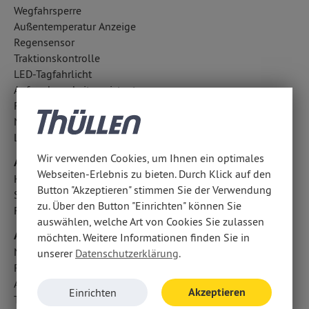
Wegfahrsperre
Außentemperatur Anzeige
Regensensor
Traktionskontrolle
LED-Tagfahrlicht
Aufmerksamkeitsassistent
Fahrlichtautomatik
Notrufsystem
LED-Scheinwerfer
Wir verwenden Cookies, um Ihnen ein optimales
Airbags
Webseiten-Erlebnis zu bieten. Durch Klick auf den
Kopfairbag vorn und hinten
Button "Akzeptieren" stimmen Sie der Verwendung
Seitenairbag vorn
zu. Über den Button "Einrichten" können Sie
Fahrer- /Beifahrerairbag
auswählen, welche Art von Cookies Sie zulassen
Audio & Kommunikation
möchten. Weitere Informationen finden Sie in
Navigationssystem
unserer
Datenschutzerklärung
.
Radio
Android Auto u. Apple CarPlay
Akzeptieren
Einrichten
Touchscreen Bedienung