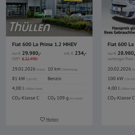
Fiat 600 La Prima 1.2 MHEV
Fiat 600 La
29.980,-
234,-
28.980,
nur
€
mtl.
€
nur
€
UVP
1
€
32.490,-
vorheriger Preis
29.01.2026
10 km
20.02.2026
Erstzul.
Fahrleistung
Er
81 kW
Benzin
100 kW
(110 PS)
(136 PS)
4,00 l
4,00 l
/100km komb.
/100km ko
CO₂-Klasse C
CO₂ 109 g
CO₂-Klasse C
/km komb.
Merken