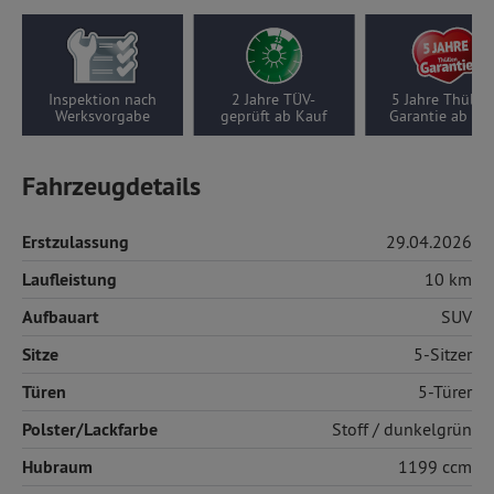
Inspektion nach
2 Jahre TÜV-
5 Jahre Thüllen
Werksvorgabe
geprüft ab Kauf
Garantie ab Ka
Fahrzeugdetails
Erstzulassung
29.04.2026
Laufleistung
10 km
Aufbauart
SUV
Sitze
5-Sitzer
Türen
5-Türer
Polster/Lackfarbe
Stoff
/ dunkelgrün
Hubraum
1199 ccm