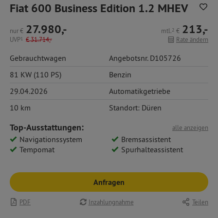
Fiat 600 Business Edition 1.2 MHEV
27.980,-
213,-
nur
€
mtl.
2
€
UVP
1
€
31.714,-
Rate ändern
Gebrauchtwagen
Angebotsnr. D105726
81 KW (110 PS)
Benzin
29.04.2026
Automatikgetriebe
10 km
Standort: Düren
Top-Ausstattungen:
alle anzeigen
Navigationssystem
Bremsassistent
Tempomat
Spurhalteassistent
Anfragen
PDF
Inzahlungnahme
Teilen