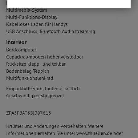
Handyvorbereitung Bluetooth
Multimedia-System
Multi-Funktions-Display
Kabelloses Laden für Handys
USB Anschluss, Bluetooth Audiostreaming
Interieur
Bordcomputer
Gepäckraumboden höhenverstellbar
Rücksitze klapp- und teilbar
Bodenbelag Teppich
Multifunktionslenkrad
Einparkhilfe vorn, hinten u. seitlich
Geschwindigkeitsbegrenzer
ZFA5FBAT3SJ097613
Irrtümer und Änderungen vorbehalten. Weitere
Informationen erhalten Sie unter www.thuellen.de oder