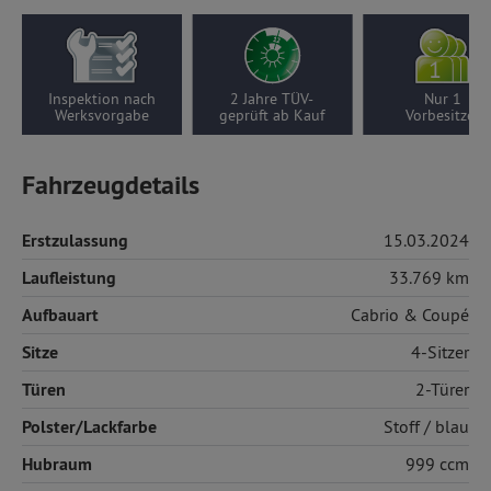
Inspektion nach
2 Jahre TÜV-
Nur 1
Werksvorgabe
geprüft ab Kauf
Vorbesitzer
Fahrzeugdetails
Erstzulassung
15.03.2024
Laufleistung
33.769 km
Aufbauart
Cabrio & Coupé
Sitze
4-Sitzer
Türen
2-Türer
Polster/Lackfarbe
Stoff
/ blau
Hubraum
999 ccm