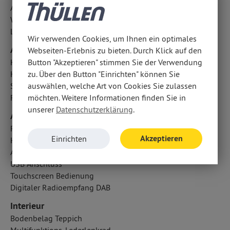
Antriebsschlupfregelung ASR
Wegfahrsperre
LED-Tagfahrlicht
Wir verwenden Cookies, um Ihnen ein optimales
Airbags
Webseiten-Erlebnis zu bieten. Durch Klick auf den
Kopfairbag vorn und hinten
Button "Akzeptieren" stimmen Sie der Verwendung
Knieairbag Fahrer
zu. Über den Button "Einrichten" können Sie
Seitenairbag vorn
auswählen, welche Art von Cookies Sie zulassen
Fahrer- /Beifahrerairbag
möchten. Weitere Informationen finden Sie in
unserer
Datenschutzerklärung
.
Audio & Kommunikation
Radio mit MP3: Uconnect? Radio mit 7 Touchscreen
Akzeptieren
Einrichten
Handyvorbereitung Bluetooth
Android Auto u. Apple CarPlay
USB Anschluss
Touchscreen Bedienung
Digitaler Radioempfang DAB
Interieur
Bodenbelag Teppich