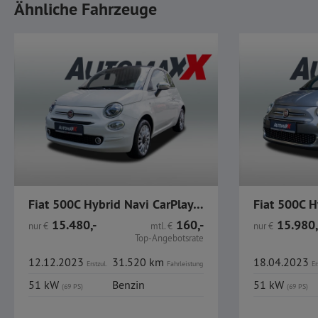
Ähnliche Fahrzeuge
Fiat 500C Hybrid Navi CarPlay PDC Alu
15.480,-
160,-
15.980,
nur
€
mtl.
€
nur
€
Top-Angebotsrate
12.12.2023
31.520 km
18.04.2023
Erstzul.
Fahrleistung
Er
51 kW
Benzin
51 kW
(69 PS)
(69 PS)