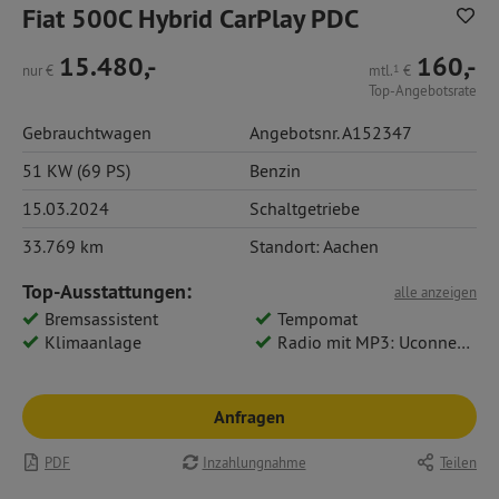
Fiat 500C Hybrid CarPlay PDC
15.480,-
160,-
nur
€
mtl.
1
€
Top-Angebotsrate
Gebrauchtwagen
Angebotsnr. A152347
51 KW (69 PS)
Benzin
15.03.2024
Schaltgetriebe
33.769 km
Standort: Aachen
Top-Ausstattungen:
alle anzeigen
Bremsassistent
Tempomat
Klimaanlage
Radio mit MP3: Uconnect? Radio mit 7 Touchscreen
Anfragen
PDF
Inzahlungnahme
Teilen