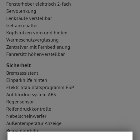
Fensterheber elektrisch 2-fach
Servolenkung
Lenksäule verstellbar
Getränkehalter
Kopfstützen vorn und hinten
Wärmeschutzverglasung
Zentralver. mit Fernbedienung
Fahrersitz höhenverstellbar
Sicherheit
Bremsassistent
Einparkhilfe hinten
Elektr. Stabilitätsprogramm ESP
Antiblockiersystem ABS
Regensensor
Reifendruckkontrolle
Nebelscheinwerfer
Außentemperatur Anzeige
Berganfahrhilfe
ISOFIX Kindersitzbefestigung