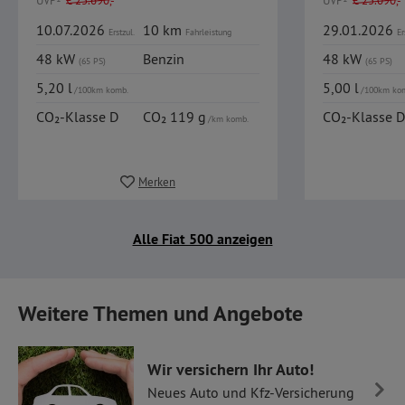
UVP
€
23.690,-
UVP
€
23.090,-
10.07.2026
10 km
29.01.2026
Erstzul.
Fahrleistung
Er
48 kW
Benzin
48 kW
(65 PS)
(65 PS)
5,20 l
5,00 l
/100km komb.
/100km ko
CO₂-Klasse D
CO₂ 119 g
CO₂-Klasse D
/km komb.
Merken
Alle Fiat 500 anzeigen
Weitere Themen und Angebote
Wir versichern Ihr Auto!
Neues Auto und Kfz-Versicherung