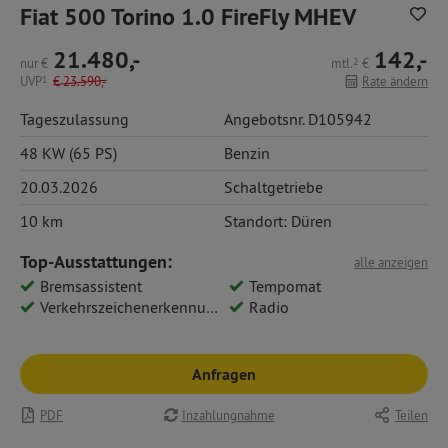
Fiat 500 Torino 1.0 FireFly MHEV
21.480,-
142,-
nur
€
mtl.
2
€
UVP
1
€
23.590,-
Rate ändern
Tageszulassung
Angebotsnr. D105942
48 KW (65 PS)
Benzin
20.03.2026
Schaltgetriebe
10 km
Standort: Düren
Top-Ausstattungen:
alle anzeigen
Bremsassistent
Tempomat
Verkehrszeichenerkennung
Radio
Anfragen
PDF
Inzahlungnahme
Teilen