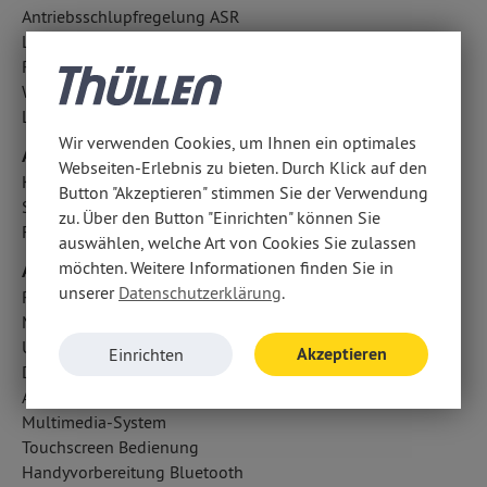
Antriebsschlupfregelung ASR
LED-Scheinwerfer
Regensensor
Wegfahrsperre
LED-Tagfahrlicht
Wir verwenden Cookies, um Ihnen ein optimales
Airbags
Webseiten-Erlebnis zu bieten. Durch Klick auf den
Kopfairbag vorn und hinten
Button "Akzeptieren" stimmen Sie der Verwendung
Seitenairbag vorn
zu. Über den Button "Einrichten" können Sie
Fahrer- /Beifahrerairbag
auswählen, welche Art von Cookies Sie zulassen
möchten. Weitere Informationen finden Sie in
Audio & Kommunikation
unserer
Datenschutzerklärung
.
Radio
Multi-Funktions-Display
USB Anschluss, Bluetooth Audiostreaming
Akzeptieren
Einrichten
Digitaler Radioempfang DAB
Android Auto u. Apple CarPlay
Multimedia-System
Touchscreen Bedienung
Handyvorbereitung Bluetooth