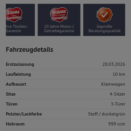
5 Jahre Thüllen-
10 Jahre Motor-/
Geprüfte
Garantie
Getriebegarantie
Beratungsqualität
Fahrzeugdetails
Erstzulassung
20.03.2026
Laufleistung
10 km
Aufbauart
Kleinwagen
Sitze
4-Sitzer
Türen
3-Türer
Polster/Lackfarbe
Stoff
/ dunkelgrün
Hubraum
999 ccm