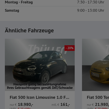
Montag
- Freitag
7:30
17:30
Samstag
9:00
13:00
Ähnliche Fahrzeuge
- 20%
Fiat 500 Icon Limousine 1.0 FireFly MHEV
18.980,-
161,-
21.980,
nur
€
mtl.
€
nur
€
1
1