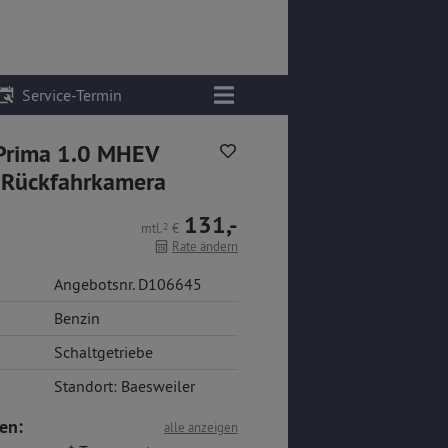
Service-Termin
 Prima 1.0 MHEV
 Rückfahrkamera
131,-
mtl.
2
€
Rate ändern
Angebotsnr. D106645
Benzin
Schaltgetriebe
Standort: Baesweiler
en:
alle anzeigen