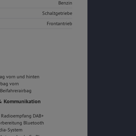
Benzin
Schaltgetriebe
Frontantrieb
ag vorn und hinten
rbag vorn
/Beifahrerairbag
& Kommunikation
er Radioempfang DAB+
rbereitung Bluetooth
dia-System