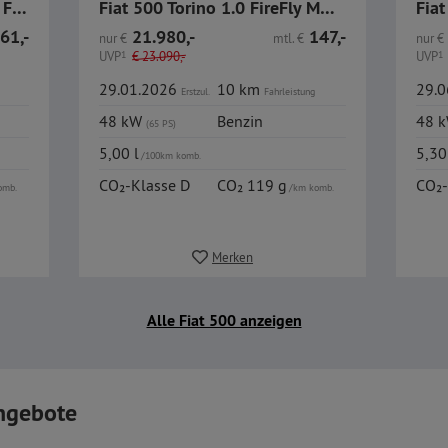
Fiat 500 Icon Limousine 1.0 FireFly MHEV
Fiat 500 Torino 1.0 FireFly MHEV
61,-
21.980,-
147,-
nur
€
mtl.
€
nur
€
UVP
1
€
23.090,-
UVP
1
29.01.2026
10 km
29.
Erstzul.
Fahrleistung
48 kW
Benzin
48 
(65 PS)
5,00 l
5,30
/100km komb.
CO₂-Klasse D
CO₂ 119 g
CO₂-
omb.
/km komb.
Merken
Alle Fiat 500 anzeigen
ngebote