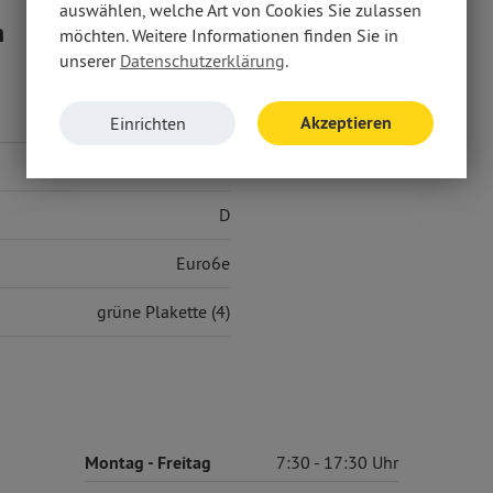
auswählen, welche Art von Cookies Sie zulassen
n
möchten. Weitere Informationen finden Sie in
unserer
Datenschutzerklärung
.
5,00 l/100 km
Akzeptieren
Einrichten
120 g/km
D
Euro6e
grüne Plakette (4)
Montag
- Freitag
7:30
17:30