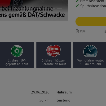
Bremsassistent
Spurhalteassist
PDF
2 Jahre TÜV-
5 Jahre Thüllen-
Wenigfahrer-Auto,
geprüft ab Kauf
Garantie ab Kauf
50 km pro Jahr
29.06.2026
Hubraum
50 km
Leistung