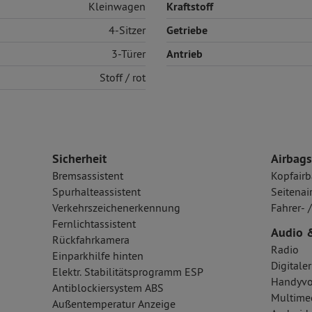
Kleinwagen
Kraftstoff
4-Sitzer
Getriebe
3-Türer
Antrieb
Stoff
/ rot
Sicherheit
Airbags
Bremsassistent
Kopfairb
Spurhalteassistent
Seitenai
Verkehrszeichenerkennung
Fahrer- 
Fernlichtassistent
Audio 
Rückfahrkamera
Radio
Einparkhilfe hinten
Digital
Elektr. Stabilitätsprogramm ESP
Handyvo
Antiblockiersystem ABS
Multime
Außentemperatur Anzeige