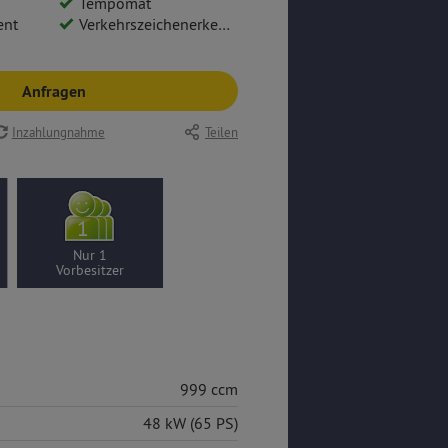
Tempomat
ent
Verkehrszeichenerkennung
Anfragen
Inzahlungnahme
Teilen
Nur 1
Vorbesitzer
999 ccm
48 kW (65 PS)