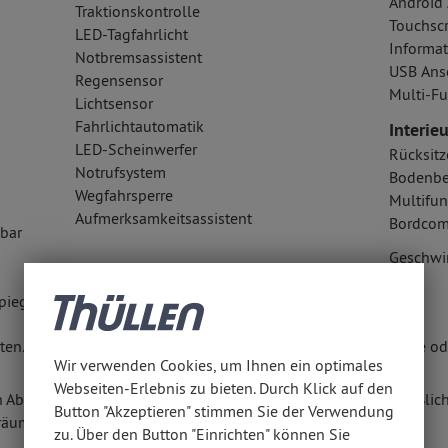
Android 
Traktionskontrolle
Touchsc
LED-Tagfahrlicht
Informat
Notbremsassistent
USB Ansc
Regensensor
Multi-Fu
Lichtsensor
Fahrlichtautomatik
Interieu
LED-Scheinwerfer
Rücksitz
Notrufsystem
Bodenbe
Wegfahrsperre
Multifun
Aufmerksamkeitsassistent
Bordcom
lbar
Geschwi
piegel
en. Weitere Informationen erhalten Sie unter www.thuellen.de ode
Wir verwenden Cookies, um Ihnen ein optimales
Webseiten-Erlebnis zu bieten. Durch Klick auf den
n Abschluss eines Kaufvertrages zu diesem Angebot ausschließlich
Button "Akzeptieren" stimmen Sie der Verwendung
räumen anbieten.
zu. Über den Button "Einrichten" können Sie