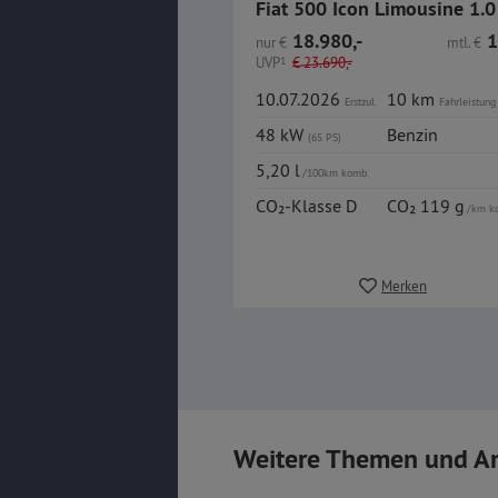
18.980,-
1
nur
€
mtl.
€
UVP
1
€
23.690,-
10.07.2026
10 km
Erstzul.
Fahrleistung
48 kW
Benzin
(65 PS)
5,20 l
/100km komb.
CO₂-Klasse D
CO₂ 119 g
/km k
Merken
Weitere Themen und A