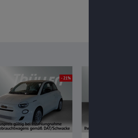
- 21%