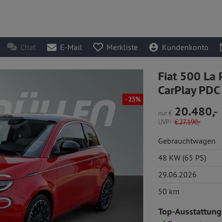
Chat
E-Mail
Merkliste
Kundenkonto
Fiat 500 La
CarPlay PDC
- 25%
20.480,-
nur
€
UVP
1
€
27.190,-
Gebrauchtwagen
48 KW (65 PS)
29.06.2026
50 km
Top-Ausstattung