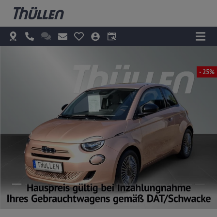
- 25%