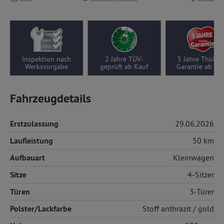
on nach
2 Jahre TÜV-
5 Jahre Thüllen-
Wenigf
orgabe
geprüft ab Kauf
Garantie ab Kauf
50 k
Fahrzeugdetails
Erstzulassung
29.06.2026
Laufleistung
50 km
Aufbauart
Kleinwagen
Sitze
4-Sitzer
Türen
3-Türer
Polster/Lackfarbe
Stoff
anthrazit / gold