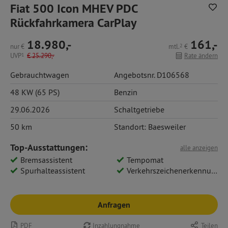
Fiat 500 Icon MHEV PDC
Rückfahrkamera CarPlay
18.980,-
161,-
nur
€
mtl.
2
€
UVP
1
€
25.290,-
Rate ändern
Gebrauchtwagen
Angebotsnr. D106568
48 KW (65 PS)
Benzin
29.06.2026
Schaltgetriebe
50 km
Standort: Baesweiler
Top-Ausstattungen:
alle anzeigen
Bremsassistent
Tempomat
Spurhalteassistent
Verkehrszeichenerkennung
Anfragen
PDF
Inzahlungnahme
Teilen