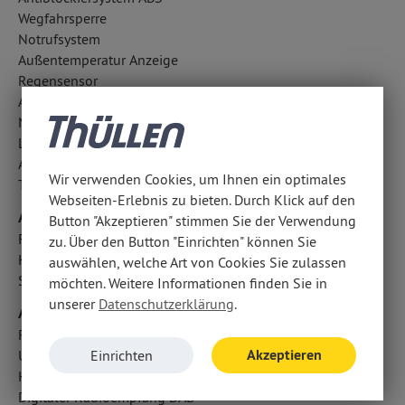
Wegfahrsperre
Notrufsystem
Außentemperatur Anzeige
Regensensor
Antriebsschlupfregelung ASR
Notbremsassistent
LED-Tagfahrlicht
Aufmerksamkeitsassistent
Wir verwenden Cookies, um Ihnen ein optimales
Totwinkel-Assistent
Webseiten-Erlebnis zu bieten. Durch Klick auf den
Airbags
Button "Akzeptieren" stimmen Sie der Verwendung
Fahrer- /Beifahrerairbag
zu. Über den Button "Einrichten" können Sie
Kopfairbag vorn und hinten
auswählen, welche Art von Cookies Sie zulassen
Seitenairbag vorn
möchten. Weitere Informationen finden Sie in
unserer
Datenschutzerklärung
.
Audio & Kommunikation
Radio
Akzeptieren
USB Anschluss, Bluetooth Audiostreaming
Einrichten
Handyvorbereitung Bluetooth
Digitaler Radioempfang DAB