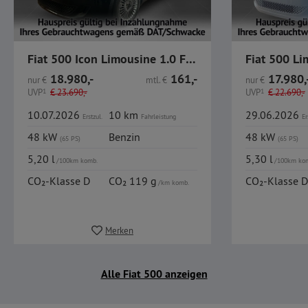
Fiat 500 Icon Limousine 1.0 FireFly MHEV
18.980,-
161,-
17.980,
nur
€
mtl.
€
nur
€
UVP
1
€
23.690,-
UVP
1
€
22.690,-
10.07.2026
10 km
29.06.2026
Erstzul.
Fahrleistung
Er
48 kW
Benzin
48 kW
(65 PS)
(65 PS)
5,20 l
5,30 l
/100km komb.
/100km ko
CO₂-Klasse D
CO₂ 119 g
CO₂-Klasse D
/km komb.
Merken
Alle Fiat 500 anzeigen