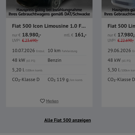
Fiat 500 Icon Limousine 1.0 FireFly MHEV
18.980,-
161,-
17.980,
nur
€
mtl.
€
nur
€
UVP
1
€
23.690,-
UVP
1
€
22.690,-
10.07.2026
10 km
29.06.2026
Erstzul.
Fahrleistung
Er
48 kW
Benzin
48 kW
(65 PS)
(65 PS)
5,20 l
5,30 l
/100km komb.
/100km ko
CO₂-Klasse D
CO₂ 119 g
CO₂-Klasse D
/km komb.
Merken
Alle Fiat 500 anzeigen