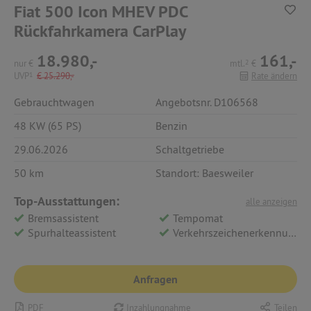
Fiat 500 Icon MHEV PDC
Rückfahrkamera CarPlay
18.980,-
161,-
nur
€
mtl.
2
€
UVP
1
€
25.290,-
Rate ändern
Gebrauchtwagen
Angebotsnr. D106568
48 KW (65 PS)
Benzin
29.06.2026
Schaltgetriebe
50 km
Standort: Baesweiler
Top-Ausstattungen:
alle anzeigen
Bremsassistent
Tempomat
Spurhalteassistent
Verkehrszeichenerkennung
Anfragen
PDF
Inzahlungnahme
Teilen