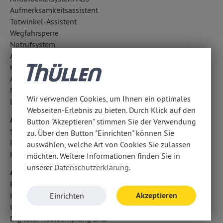
Aufmerksamkeitsassistent
Totwinkel-Assistent
Wegfahrsperre
Notrufsystem
Außentemperatur Anzeige
Regensensor
Antriebsschlupfregelung ASR
Notbremsassistent
Wir verwenden Cookies, um Ihnen ein optimales
LED-Tagfahrlicht
Webseiten-Erlebnis zu bieten. Durch Klick auf den
Airbags
Button "Akzeptieren" stimmen Sie der Verwendung
Seitenairbag vorn
zu. Über den Button "Einrichten" können Sie
Fahrer- /Beifahrerairbag
auswählen, welche Art von Cookies Sie zulassen
Kopfairbag vorn und hinten
möchten. Weitere Informationen finden Sie in
unserer
Datenschutzerklärung
.
Audio & Kommunikation
Radio
Akzeptieren
Handyvorbereitung Bluetooth
Einrichten
USB Anschluss, Bluetooth Audiostreaming
Digitaler Radioempfang DAB