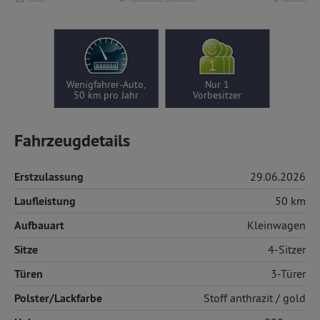
Wenigfahrer-Auto,
Nur 1
50 km pro Jahr
Vorbesitzer
Fahrzeugdetails
Erstzulassung
29.06.2026
Laufleistung
50 km
Aufbauart
Kleinwagen
Sitze
4-Sitzer
Türen
3-Türer
Polster/Lackfarbe
Stoff
anthrazit / gold