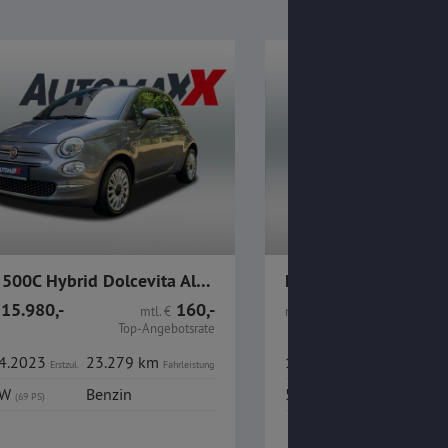
Fiat 500C Hybrid Dolcevita Alu CarPlay PDC
Fiat 500C Hybrid Ca
15.980,-
160,-
15.480,-
mtl.
€
nur
€
Top-Angebotsrate
To
04.2023
23.279 km
15.03.2024
33.76
Erstzul.
Fahrleistung
Erstzul.
kW
Benzin
51 kW
Benzi
(69 PS)
(69 PS)