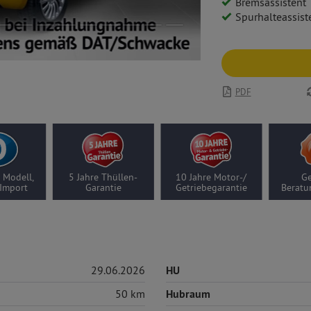
Bremsassistent
Spurhalteassist
PDF
 Modell,
5 Jahre Thüllen-
10 Jahre Motor-/
Ge
Import
Garantie
Getriebegarantie
Beratu
29.06.2026
HU
50 km
Hubraum