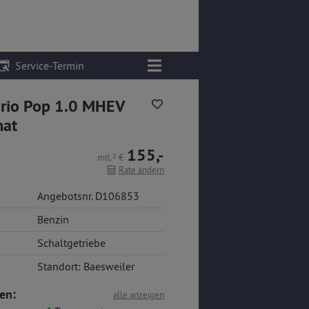
Service-Termin
brio Pop 1.0 MHEV
at
155,-
mtl.
2
€
Rate ändern
Angebotsnr. D106853
Benzin
Schaltgetriebe
Standort: Baesweiler
en:
alle anzeigen