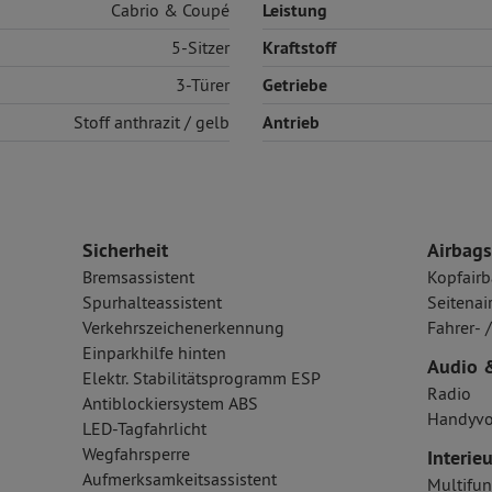
Cabrio & Coupé
Leistung
5-Sitzer
Kraftstoff
3-Türer
Getriebe
Stoff
anthrazit / gelb
Antrieb
Sicherheit
Airbags
Bremsassistent
Kopfairb
Spurhalteassistent
Seitenai
Verkehrszeichenerkennung
Fahrer- 
Einparkhilfe hinten
Audio 
Elektr. Stabilitätsprogramm ESP
Radio
Antiblockiersystem ABS
Handyvo
LED-Tagfahrlicht
Wegfahrsperre
Interieu
Aufmerksamkeitsassistent
Multifun