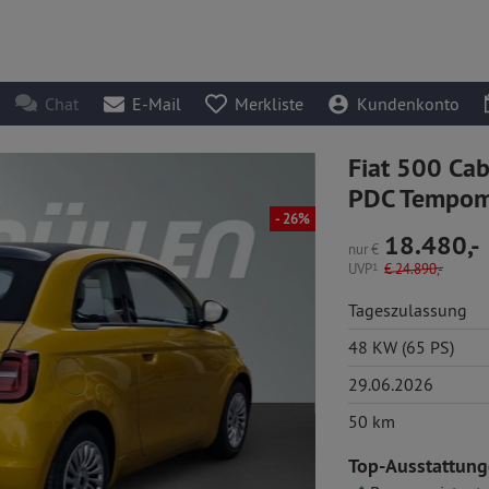
Chat
E-Mail
Merkliste
Kundenkonto
Fiat 500 Ca
PDC Tempom
- 26%
18.480,-
nur
€
UVP
1
€
24.890,-
Tageszulassung
48 KW (65 PS)
29.06.2026
50 km
Top-Ausstattung