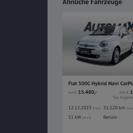
Ähnliche Fahrzeuge
15.480,-
1
nur
€
mtl.
€
Top-Angebot
12.12.2023
31.520 km
Erstzul.
Fahrl
51 kW
Benzin
(69 PS)