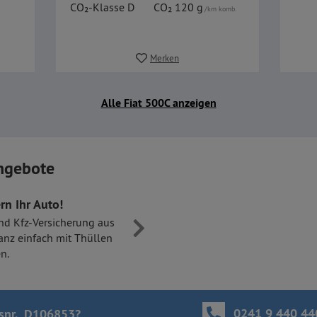
CO₂-Klasse D
CO₂ 120 g
/km komb.
Merken
Alle Fiat 500C anzeigen
ngebote
rn Ihr Auto!
nd Kfz-Versicherung aus
anz einfach mit Thüllen
n.
0241 9 440 44
snr. D106853
?