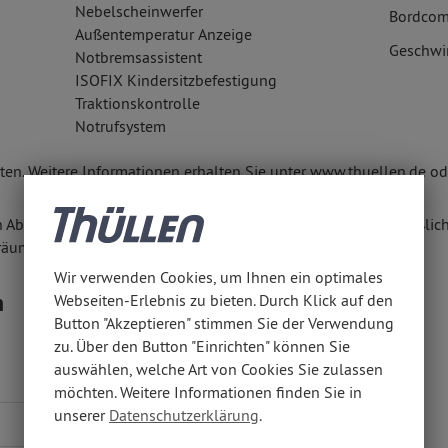
Nebelscheinwerfer
Bordcom
Außentemperatur Anzeige
Geschwi
Notbremsassistent
ISOFIX Kindersitzbefestigung
Traktionskontrolle
Notrufsystem
en. Weitere Informationen erhalten Sie unter www.thuellen.de ode
n Abschluss eines Kaufvertrages zu diesem Angebot ausschließlich
räumen anbieten.
Wir verwenden Cookies, um Ihnen ein optimales
n
Webseiten-Erlebnis zu bieten. Durch Klick auf den
Button "Akzeptieren" stimmen Sie der Verwendung
zu. Über den Button "Einrichten" können Sie
auswählen, welche Art von Cookies Sie zulassen
5,30 l/100 km
möchten. Weitere Informationen finden Sie in
unserer
Datenschutzerklärung
.
122 g/km