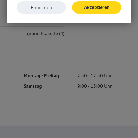
D
Akzeptieren
Einrichten
Euro6e
grüne Plakette (4)
Montag
- Freitag
7:30
17:30
Samstag
9:00
13:00