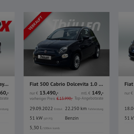
VERKAUFT
Fiat 500C Hybrid Navi CarPlay PDC Alu
Fiat 500 Cabrio Dolcevita 1.0 Mild-Hybrid
60,-
13.490,-
149,-
nur
€
mtl.
€
nur
€
srate
Top-Angebotsrate
vorheriger Preis
€
13.990,-
29.09.2022
22.250 km
18.
eistung
Erstzul.
Fahrleistung
51 kW
Benzin
51 
(69 PS)
5,30 l
/100km komb.