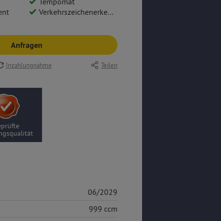
Tempomat
ent
Verkehrszeichenerkennung
Anfragen
Inzahlungnahme
Teilen
prüfte
ngsqualität
06/2029
999 ccm