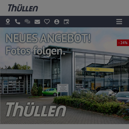
- 24%