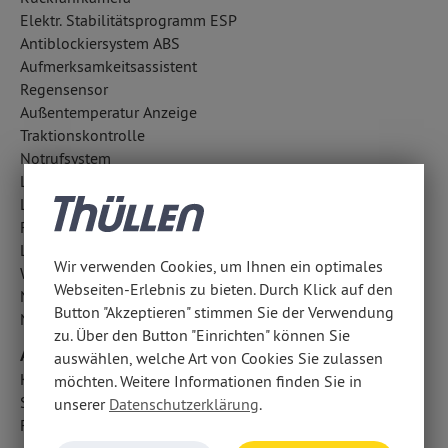
Elektr. Stabilitätsprogramm ESP
Antiblockiersystem ABS
Aufmerksamkeitsassistent
Regensensor
Außentemperatur Anzeige
Traktionskontrolle
Notrufsystem
LED-Tagfahrlicht
Lichtsensor
Fahrlichtautomatik
LED-Scheinwerfer
Wir verwenden Cookies, um Ihnen ein optimales
Wegfahrsperre
Webseiten-Erlebnis zu bieten. Durch Klick auf den
Notbremsassistent
Button "Akzeptieren" stimmen Sie der Verwendung
Nebelscheinwerfer
zu. Über den Button "Einrichten" können Sie
Airbags
auswählen, welche Art von Cookies Sie zulassen
Kopfairbag vorn und hinten
möchten. Weitere Informationen finden Sie in
Seitenairbag vorn
unserer
Datenschutzerklärung
.
Fahrer- /Beifahrerairbag