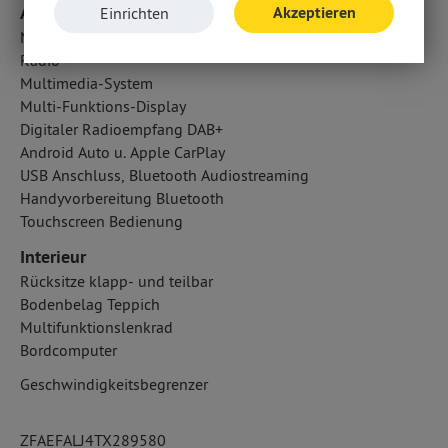
Audio & Kommunikation
Akzeptieren
Einrichten
Navigationssystem
Radio
Multimedia-System
Multi-Funktions-Display
Digitaler Radioempfang DAB+
Android Auto u. Apple CarPlay
USB Anschluss, Bluetooth Audiostreaming
Handyvorbereitung Bluetooth
Touchscreen Bedienung
Interieur
Rücksitze klapp- und teilbar
Bodenbelag Teppich
Multifunktionslenkrad
Bordcomputer
Geschwindigkeitsbegrenzer
ZFAEFALJ4TX289580