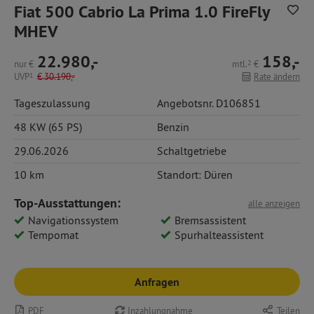
Fiat 500 Cabrio La Prima 1.0 FireFly
MHEV
22.980,-
158,-
nur
€
mtl.
2
€
UVP
1
€
30.190,-
Rate ändern
Tageszulassung
Angebotsnr. D106851
48 KW (65 PS)
Benzin
29.06.2026
Schaltgetriebe
10 km
Standort: Düren
Top-Ausstattungen:
alle anzeigen
Navigationssystem
Bremsassistent
Tempomat
Spurhalteassistent
Anfragen
PDF
Inzahlungnahme
Teilen