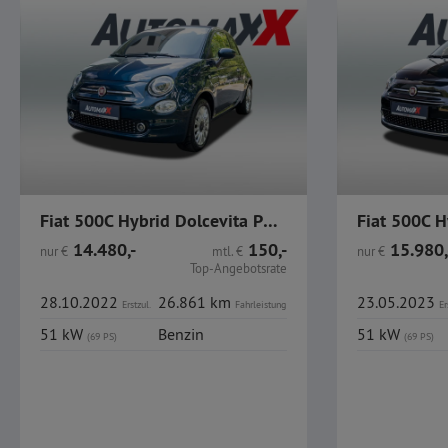
Fiat 500C Hybrid Dolcevita PDC CarPlay Teilleder
14.480,-
150,-
15.980,
nur
€
mtl.
€
nur
€
Top-Angebotsrate
28.10.2022
26.861 km
23.05.2023
Erstzul.
Fahrleistung
Er
51 kW
Benzin
51 kW
(69 PS)
(69 PS)