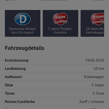
Deutsches Modell,
5 Jahre Thüllen-
10 Jahre Motor
kein EU-Import
Garantie
Getriebegarant
Fahrzeugdetails
Erstzulassung
29.06.2026
Laufleistung
10 km
Aufbauart
Kleinwagen
Sitze
5-Sitzer
Türen
3-Türer
Polster/Lackfarbe
Stoff
/ schwarz