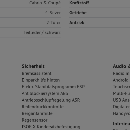
Cabrio & Coupé
Kraftstoff
4-Sitzer
Getriebe
2-Türer
Antrieb
Teilleder
/ schwarz
Sicherheit
Audio 
Bremsassistent
Radio m
Einparkhilfe hinten
Android 
Elektr. Stabilitätsprogramm ESP
Touchsc
Antiblockiersystem ABS
Multi-Fu
Antriebsschlupfregelung ASR
USB Ansc
Reifendruckkontrolle
Digital
Berganfahrhilfe
Handyvo
Regensensor
Interieu
ISOFIX Kindersitzbefestigung