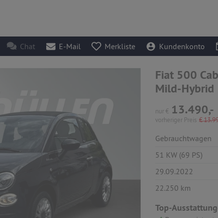
Chat
E-Mail
Merkliste
Kundenkonto
Fiat 500 Cab
Mild-Hybrid
13.490,-
nur
€
vorheriger Preis
€
13.99
Gebrauchtwagen
51 KW (69 PS)
29.09.2022
22.250 km
Top-Ausstattung