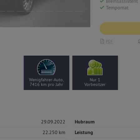
Bremsassistent
Tempomat
PDF
Wenigfahrer-Auto,
Nur 1
7416 km pro Jahr
Vorbesitzer
29.09.2022
Hubraum
22.250 km
Leistung