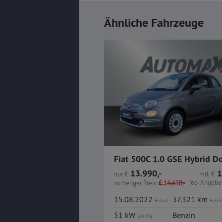
Ähnliche Fahrzeuge
13.990,-
1
nur
€
mtl.
€
Top-Angebot
vorheriger Preis
€
14.690,-
15.08.2022
37.321 km
Erstzul.
Fahrl
51 kW
Benzin
(69 PS)