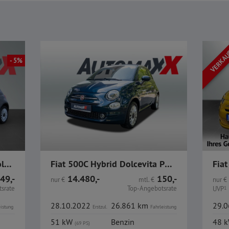
VERKA
- 5%
Fiat 500C 1.0 GSE Hybrid Dolcevita GJR CarPlay
Fiat 500C Hybrid Dolcevita PDC CarPlay Teilleder
49,-
14.480,-
150,-
nur
€
mtl.
€
nur
€
srate
Top-Angebotsrate
UVP
1
28.10.2022
26.861 km
29.
eistung
Erstzul.
Fahrleistung
51 kW
Benzin
48 
(69 PS)