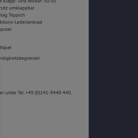
e klapp- und teilbar: 50:50
rsitz umklappbar
lag Teppich
ktions-Lederlenkrad
puter
Paket
ndigkeitsbegrenzer
r unter Tel. +49 (0)241-9440 440.