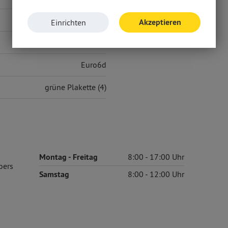
120 g/km
Akzeptieren
Einrichten
D
Euro6d
grüne Plakette (4)
Montag
- Freitag
8:00
17:00
oers
Samstag
8:00
12:00