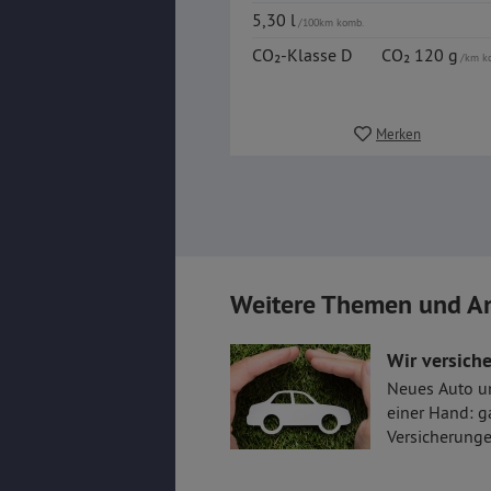
5,30 l
/100km komb.
CO₂-Klasse D
CO₂ 120 g
/km k
Merken
Weitere Themen und A
Wir versiche
Neues Auto u
einer Hand: g
Versicherunge