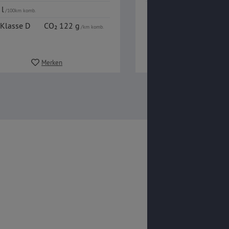
 l
/100km komb.
Klasse D
CO₂ 122 g
/km komb.
Merken
Merken