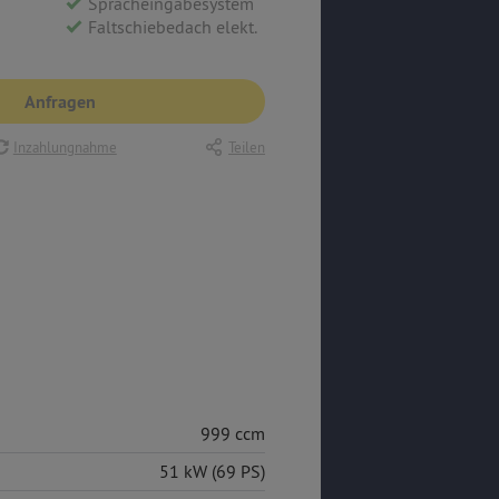
Spracheingabesystem
Faltschiebedach elekt.
Anfragen
Inzahlungnahme
Teilen
999 ccm
51 kW (69 PS)