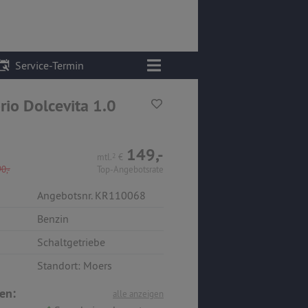
Service-Termin
rio Dolcevita 1.0
149,-
mtl.
2
€
0,-
Top-Angebotsrate
Angebotsnr. KR110068
Benzin
Schaltgetriebe
Standort: Moers
en:
alle anzeigen