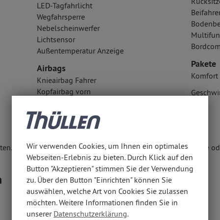
Rücksitz
LED-Tagfahrlicht
Beifahre
Wegfahrsperre
Bodenbe
Nebelscheinwerfer
Multifun
Lichtsensor
Bordcom
Außentemperatur Anzeige
Pakete
Airbags
Komfort 
Knieairbag Fahrer
Kopfairbag vorn
Geschwi
Seitenairbag vorn
Fahrer- /Beifahrerairbag
Wir verwenden Cookies, um Ihnen ein optimales
en. Weitere Informationen erhalten Sie unter www.thuellen.de ode
Webseiten-Erlebnis zu bieten. Durch Klick auf den
Button "Akzeptieren" stimmen Sie der Verwendung
n
zu. Über den Button "Einrichten" können Sie
auswählen, welche Art von Cookies Sie zulassen
möchten. Weitere Informationen finden Sie in
unserer
Datenschutzerklärung
.
5,30 l/100 km