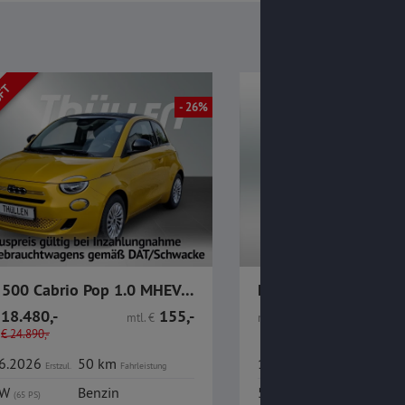
UFT
- 26%
Fiat 500 Cabrio Pop 1.0 MHEV PDC Tempomat
18.480,-
155,-
15.980,-
mtl.
€
nur
€
To
€
24.890,-
06.2026
50 km
18.04.2023
23.27
Erstzul.
Fahrleistung
Erstzul.
kW
Benzin
51 kW
Benzi
(65 PS)
(69 PS)