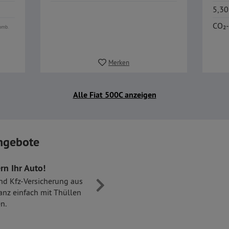
5,30
CO₂-
omb.
Merken
Alle Fiat 500C anzeigen
ngebote
rn Ihr Auto!
nd Kfz-Versicherung aus
anz einfach mit Thüllen
n.